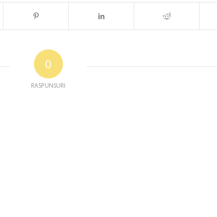
0
RASPUNSURI