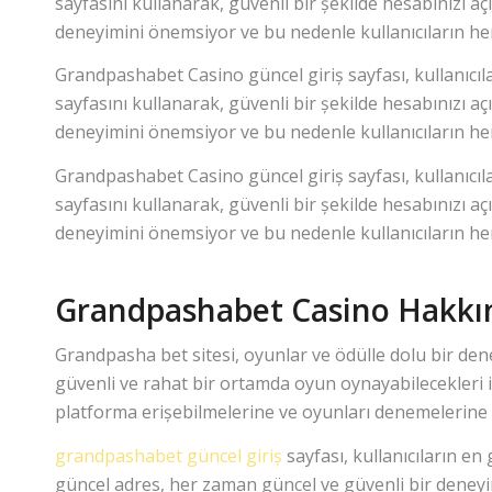
sayfasını kullanarak, güvenli bir şekilde hesabınızı aç
deneyimini önemsiyor ve bu nedenle kullanıcıların her
Grandpashabet Casino güncel giriş sayfası, kullanıcıla
sayfasını kullanarak, güvenli bir şekilde hesabınızı aç
deneyimini önemsiyor ve bu nedenle kullanıcıların her
Grandpashabet Casino güncel giriş sayfası, kullanıcıla
sayfasını kullanarak, güvenli bir şekilde hesabınızı aç
deneyimini önemsiyor ve bu nedenle kullanıcıların her
Grandpashabet Casino Hakkın
Grandpasha bet sitesi, oyunlar ve ödülle dolu bir de
güvenli ve rahat bir ortamda oyun oynayabilecekleri iç
platforma erişebilmelerine ve oyunları denemelerine 
grandpashabet güncel giriş
sayfası, kullanıcıların e
güncel adres, her zaman güncel ve güvenli bir deneyi