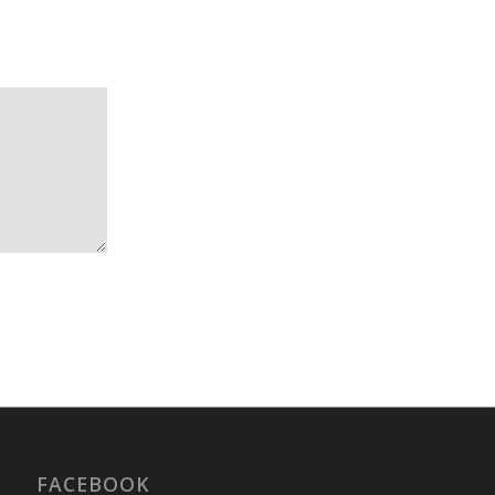
FACEBOOK