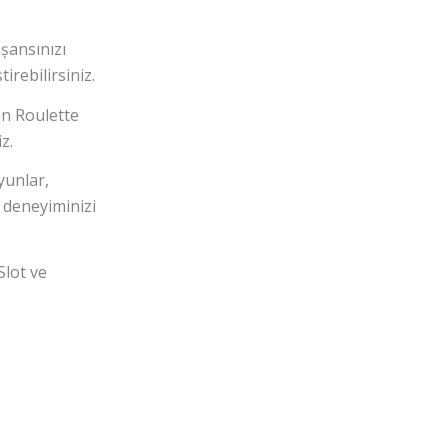
şansınızı
irebilirsiniz.
an Roulette
z.
yunlar,
 deneyiminizi
Slot ve