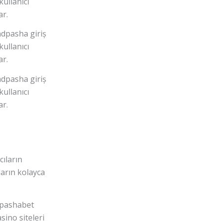
kullanıcı
ar.
ndpasha giriş
kullanıcı
ar.
ndpasha giriş
kullanıcı
ar.
ıların
ların kolayca
ndpashabet
ino siteleri