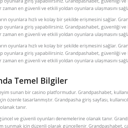
ıp oyunlara giriş yapabilirsiniz. Grandpashabet, güvenliği ve 
 zaman en güvenli ve etkili yoldan oyunlara ulaşmasını sağl
rın oyunlara hızlı ve kolay bir şekilde erişmesini sağlar. Gra
ıp oyunlara giriş yapabilirsiniz. Grandpashabet, güvenliği ve 
 zaman en güvenli ve etkili yoldan oyunlara ulaşmasını sağl
rın oyunlara hızlı ve kolay bir şekilde erişmesini sağlar. Gra
ıp oyunlara giriş yapabilirsiniz. Grandpashabet, güvenliği ve 
 zaman en güvenli ve etkili yoldan oyunlara ulaşmasını sağl
da Temel Bilgiler
neyim sunan bir casino platformudur. Grandpashabet, kullanıc
in özenle tasarlanmıştır. Grandpasha giriş sayfası, kullanıcı
olanak tanır.
n güncel ve güvenli oyunları denemelerine olanak tanır. Gra
m sunmak için düzenli olarak güncellenir. Grandpashabet, cas