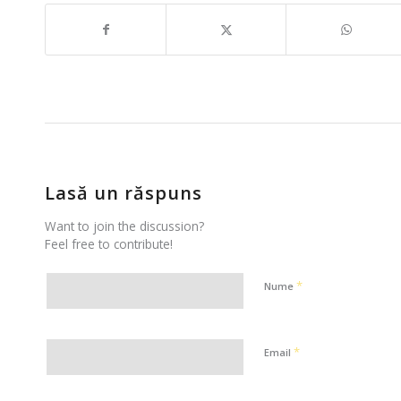
Lasă un răspuns
Want to join the discussion?
Feel free to contribute!
*
Nume
*
Email