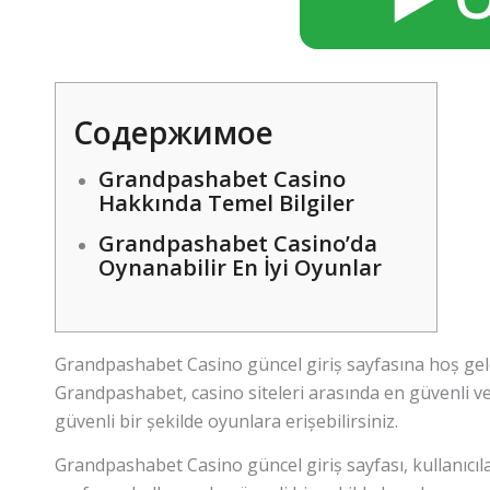
Содержимое
Grandpashabet Casino
Hakkında Temel Bilgiler
Grandpashabet Casino’da
Oynanabilir En İyi Oyunlar
Grandpashabet Casino güncel giriş sayfasına hoş geldin
Grandpashabet, casino siteleri arasında en güvenli ve 
güvenli bir şekilde oyunlara erişebilirsiniz.
Grandpashabet Casino güncel giriş sayfası, kullanıcıl