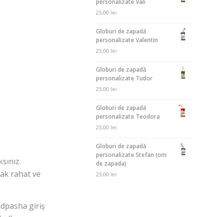
personalizate Vali
23,00
lei
Globuri de zapadă
personalizate Valentin
23,00
lei
Globuri de zapadă
personalizate Tudor
23,00
lei
Globuri de zapadă
personalizate Teodora
23,00
lei
Globuri de zapadă
personalizate Stefan (om
sınız.
de zapada)
rak rahat ve
23,00
lei
ndpasha giriş