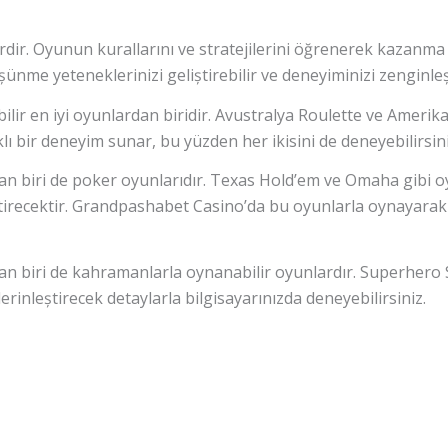
ir. Oyunun kurallarını ve stratejilerini öğrenerek kazanma 
ünme yeteneklerinizi geliştirebilir ve deneyiminizi zenginleşt
r en iyi oyunlardan biridir. Avustralya Roulette ve Amerik
klı bir deneyim sunar, bu yüzden her ikisini de deneyebilirsini
n biri de poker oyunlarıdır. Texas Hold’em ve Omaha gibi o
ştirecektir. Grandpashabet Casino’da bu oyunlarla oynayarak
n biri de kahramanlarla oynanabilir oyunlardır. Superhero 
inleştirecek detaylarla bilgisayarınızda deneyebilirsiniz.