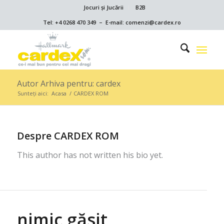
Jocuri și Jucării
B2B
Tel: +4 0268 470 349 – E-mail: comenzi@cardex.ro
Autor Arhiva pentru: cardex
Sunteți aici:
Acasa
/
CARDEX ROM
Despre
CARDEX ROM
This author has not written his bio yet.
nimic găsit