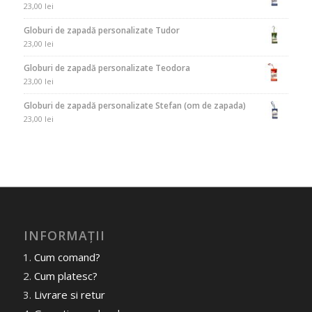
23,00
lei
Globuri de zapadă personalizate Tudor
23,00
lei
Globuri de zapadă personalizate Teodora
23,00
lei
Globuri de zapadă personalizate Stefan (om de zapada)
23,00
lei
INFORMAȚII
Cum comand?
Cum platesc?
Livrare si retur