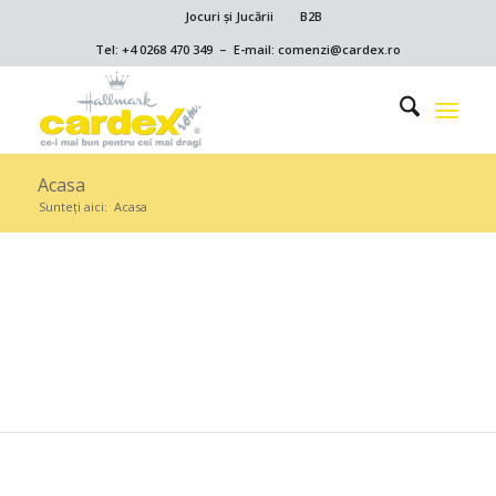
Jocuri și Jucării
B2B
Tel: +4 0268 470 349 – E-mail: comenzi@cardex.ro
Acasa
Sunteți aici:
Acasa