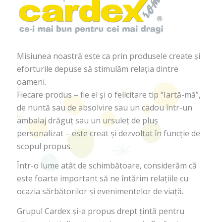
Misiunea noastră este ca prin produsele create şi
eforturile depuse să stimulăm relația dintre
oameni.
Fiecare produs – fie el şi o felicitare tip “Iartă-mă”,
de nuntă sau de absolvire sau un cadou într-un
ambalaj drăguţ sau un ursuleţ de pluş
personalizat – este creat şi dezvoltat în funcţie de
scopul propus.
Într-o lume atât de schimbătoare, considerăm că
este foarte important să ne întărim relaţiile cu
ocazia sărbătorilor şi evenimentelor de viaţă.
Grupul Cardex şi-a propus drept ţintă pentru