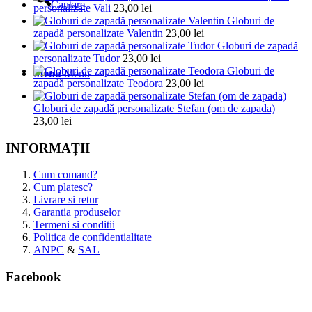
Cautare
personalizate Vali
23,00
lei
Globuri de
zapadă personalizate Valentin
23,00
lei
Globuri de zapadă
personalizate Tudor
23,00
lei
Globuri de
Menu
Menu
zapadă personalizate Teodora
23,00
lei
Globuri de zapadă personalizate Stefan (om de zapada)
23,00
lei
INFORMAȚII
Cum comand?
Cum platesc?
Livrare si retur
Garantia produselor
Termeni si conditii
Politica de confidentialitate
ANPC
&
SAL
Facebook