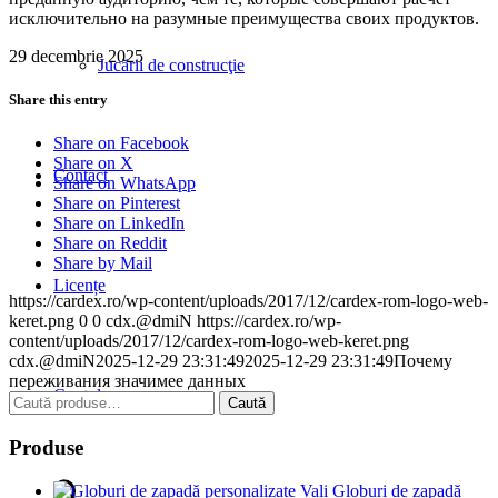
исключительно на разумные преимущества своих продуктов.
29 decembrie 2025
Jucării de construcţie
Share this entry
Share on Facebook
Share on X
Contact
Share on WhatsApp
Share on Pinterest
Share on LinkedIn
Share on Reddit
Share by Mail
Licențe
https://cardex.ro/wp-content/uploads/2017/12/cardex-rom-logo-web-
keret.png
0
0
cdx.@dmiN
https://cardex.ro/wp-
content/uploads/2017/12/cardex-rom-logo-web-keret.png
cdx.@dmiN
2025-12-29 23:31:49
2025-12-29 23:31:49
Почему
переживания значимее данных
Contul meu
Caută
Caută
după:
Produse
Globuri de zapadă