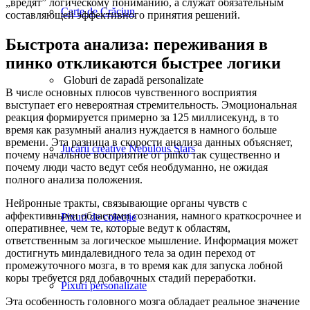
„вредят” логическому пониманию, а служат обязательным
Carte de Crăciun
составляющей эффективного принятия решений.
Быстрота анализа: переживания в
пинко откликаются быстрее логики
Globuri de zapadă personalizate
В числе основных плюсов чувственного восприятия
выступает его невероятная стремительность. Эмоциональная
реакция формируется примерно за 125 миллисекунд, в то
время как разумный анализ нуждается в намного больше
времени. Эта разница в скорости анализа данных объясняет,
Jucării creative Nebulous Stars
почему начальное восприятие от pinko так существенно и
почему люди часто ведут себя необдуманно, не ожидая
полного анализа положения.
Нейронные тракты, связывающие органы чувств с
аффективными областями сознания, намного краткосрочнее и
Pixuri de colecție
оперативнее, чем те, которые ведут к областям,
ответственным за логическое мышление. Информация может
достигнуть миндалевидного тела за один переход от
промежуточного мозга, в то время как для запуска лобной
коры требуется ряд добавочных стадий переработки.
Pixuri personalizate
Эта особенность головного мозга обладает реальное значение