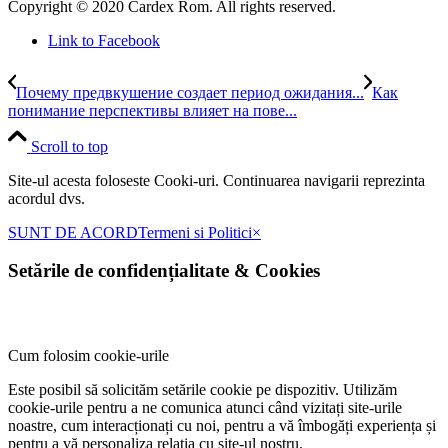
Copyright © 2020 Cardex Rom. All rights reserved.
Link to Facebook
Почему предвкушение создает период ожидания...
Как
понимание перспективы влияет на пове...
Scroll to top
Site-ul acesta foloseste Cooki-uri. Continuarea navigarii reprezinta
acordul dvs.
SUNT DE ACORD
Termeni si Politici
×
Setările de confidențialitate
&
Cookies
Cum folosim cookie-urile
Este posibil să solicităm setările cookie pe dispozitiv. Utilizăm
cookie-urile pentru a ne comunica atunci când vizitați site-urile
noastre, cum interacționați cu noi, pentru a vă îmbogăți experiența și
pentru a vă personaliza relația cu site-ul nostru.