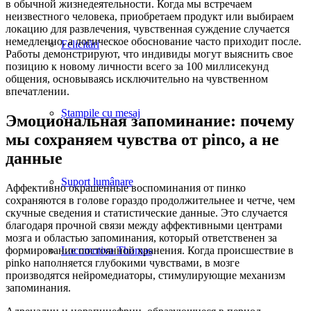
в обычной жизнедеятельности. Когда мы встречаем
неизвестного человека, приобретаем продукт или выбираем
локацию для развлечения, чувственная суждение случается
немедленно, а логическое обоснование часто приходит после.
Felicitări
Работы демонстрируют, что индивиды могут выяснить свое
позицию к новому личности всего за 100 миллисекунд
общения, основываясь исключительно на чувственном
впечатлении.
Ștampile cu mesaj
Эмоциональная запоминание: почему
мы сохраняем чувства от pinco, а не
данные
Suport lumânare
Аффективно окрашенные воспоминания от пинко
сохраняются в голове гораздо продолжительнее и четче, чем
скучные сведения и статистические данные. Это случается
благодаря прочной связи между аффективными центрами
мозга и областью запоминания, который ответственен за
Locomotiva Thomas
формирование постоянной хранения. Когда происшествие в
pinko наполняется глубокими чувствами, в мозге
производятся нейромедиаторы, стимулирующие механизм
запоминания.