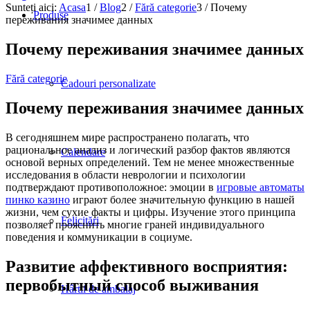
Sunteți aici:
Acasa
1
/
Blog
2
/
Fără categorie
3
/
Почему
Produse
переживания значимее данных
Почему переживания значимее данных
Fără categorie
Cadouri personalizate
Почему переживания значимее данных
В сегодняшнем мире распространено полагать, что
рациональное анализ и логический разбор фактов являются
Calendare
основой верных определений. Тем не менее множественные
исследования в области неврологии и психологии
подтверждают противоположное: эмоции в
игровые автоматы
пинко казино
играют более значительную функцию в нашей
жизни, чем сухие факты и цифры. Изучение этого принципа
Felicitări
позволяет прояснить многие граней индивидуального
поведения и коммуникации в социуме.
Развитие аффективного восприятия:
первобытный способ выживания
Hârtii de ambalaj