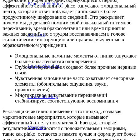
Адреналин и норэпинефрин, образующиеся в период
Păpuşi şi Figurine
аффективного активации от pinco, запускают эмоциональный
центр, которая в ответ побуждает гиппокамп к более
продуктивному шифрованию сведений. Это раскрывает,
почему мы до деталей помним свой изначальный интимное
переживание, время бракосочетания или время принятия
важных сведений, но с трудом восстанавливаем в голове
Set joacă
статистические информацию или правила, выученные в
образовательном учреждении.
Эмоциональные памятные моменты от пинко запускают
больше областей мозга одновременно
Jucării educative
Глубокие переживания создают более прочные нервные
связи
Чувственная запоминание часто охватывает сенсорные
элементы (обонятельные ощущения, звуки,
прикосновения)
Многократное испытывание переживаний
Jucării bebeluşi
стабилизирует соответствующие воспоминания
Рекламщики активно применяют этот подход, создавая
маркетинговые мероприятия, которые вызывают
аффективный ответ у покупателей. Бренды, которые
Maşinuţe
результативно соотносятся с положительными эмоциями,
такие как pinko, остаются в памяти лучше и формируют более
преданную аудиторию, чем те, которые совершают расчет