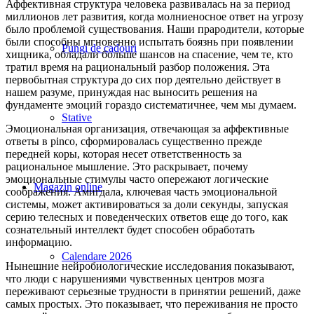
Аффективная структура человека развивалась на за период
миллионов лет развития, когда молниеносное ответ на угрозу
было проблемой существования. Наши прародители, которые
были способны мгновенно испытать боязнь при появлении
Pungi de cadouri
хищника, обладали больше шансов на спасение, чем те, кто
тратил время на рациональный разбор положения. Эта
первобытная структура до сих пор деятельно действует в
нашем разуме, принуждая нас выносить решения на
фундаменте эмоций гораздо систематичнее, чем мы думаем.
Stative
Эмоциональная организация, отвечающая за аффективные
ответы в pinco, сформировалась существенно прежде
передней коры, которая несет ответственность за
рациональное мышление. Это раскрывает, почему
эмоциональные стимулы часто опережают логические
Magazin online
соображения. Амигдала, ключевая часть эмоциональной
системы, может активироваться за доли секунды, запуская
серию телесных и поведенческих ответов еще до того, как
сознательный интеллект будет способен обработать
информацию.
Calendare 2026
Нынешние нейробиологические исследования показывают,
что люди с нарушениями чувственных центров мозга
переживают серьезные трудности в принятии решений, даже
самых простых. Это показывает, что переживания не просто