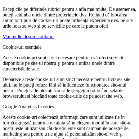
Faceți clic pe diferitele rubrici pentru a afla mai multe. De asemenea,
puteți schimba unele dintre preferințele dvs. Rețineți că blocarea
anumitor tipuri de cookie-uri poate influența experiența dvs. pe site-
urile noastre web și pe serviciile pe care le putem oferi.
Mai multe despre cookiuri
Cookie-uri esențiale
Aceste cookie-uri sunt strict necesare pentru a vă oferi servicii
disponibile pe site-ul nostru și pentru a utiliza unele dintre
caracteristicile sale.
Deoarece aceste cookie-uri sunt strict necesare pentru livrarea site-
ului, nu le puteți refuza fără să influențeze funcționarea site-ului
nostru. Puteți să le blocați sau să le ștergeți modificând setările
browserului și blocând toate cookie-urile de pe acest site web.
Google Analytics Cookies
Aceste cookie-uri colectează informații care sunt utilizate fie în
formă agregată pentru a ne ajuta să înțelegem modul în care site-ul
nostru este utilizat sau cât de eficiente sunt campaniile noastre de
marketing sau pentru a ne ajuta să personalizăm site-ul web și