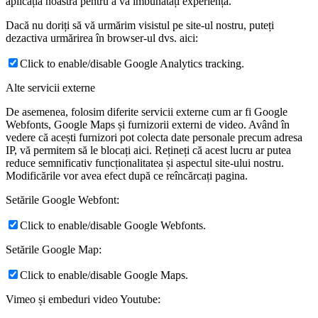
aplicația noastră pentru a vă îmbunătăți experiența.
Dacă nu doriți să vă urmărim visistul pe site-ul nostru, puteți
dezactiva urmărirea în browser-ul dvs. aici:
Click to enable/disable Google Analytics tracking.
Alte servicii externe
De asemenea, folosim diferite servicii externe cum ar fi Google
Webfonts, Google Maps și furnizorii externi de video. Având în
vedere că acești furnizori pot colecta date personale precum adresa
IP, vă permitem să le blocați aici. Rețineți că acest lucru ar putea
reduce semnificativ funcționalitatea și aspectul site-ului nostru.
Modificările vor avea efect după ce reîncărcați pagina.
Setările Google Webfont:
Click to enable/disable Google Webfonts.
Setările Google Map:
Click to enable/disable Google Maps.
Vimeo și embeduri video Youtube: