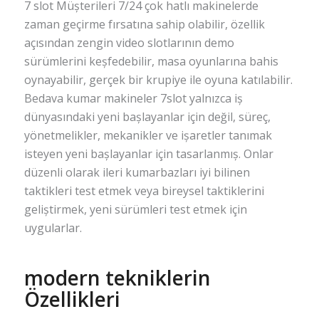
7 slot Müşterileri 7/24 çok hatlı makinelerde
zaman geçirme fırsatına sahip olabilir, özellik
açısından zengin video slotlarının demo
sürümlerini keşfedebilir, masa oyunlarına bahis
oynayabilir, gerçek bir krupiye ile oyuna katılabilir.
Bedava kumar makineler 7slot yalnızca iş
dünyasındaki yeni başlayanlar için değil, süreç,
yönetmelikler, mekanikler ve işaretler tanımak
isteyen yeni başlayanlar için tasarlanmış. Onlar
düzenli olarak ileri kumarbazları iyi bilinen
taktikleri test etmek veya bireysel taktiklerini
geliştirmek, yeni sürümleri test etmek için
uygularlar.
modern tekniklerin
Özellikleri