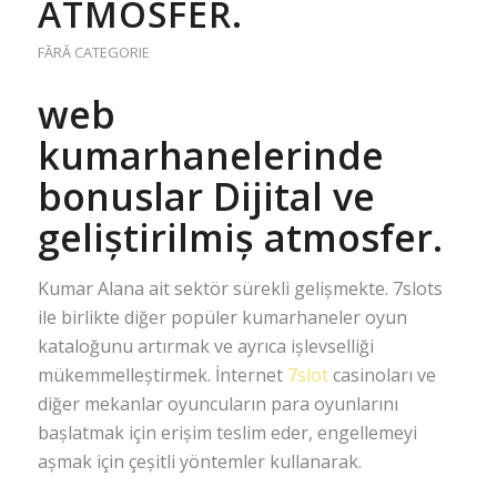
ATMOSFER.
FĂRĂ CATEGORIE
web
kumarhanelerinde
bonuslar Dijital ve
geliştirilmiş atmosfer.
Kumar Alana ait sektör sürekli gelişmekte. 7slots
ile birlikte diğer popüler kumarhaneler oyun
kataloğunu artırmak ve ayrıca işlevselliği
mükemmelleştirmek. İnternet
7slot
casinoları ve
diğer mekanlar oyuncuların para oyunlarını
başlatmak için erişim teslim eder, engellemeyi
aşmak için çeşitli yöntemler kullanarak.