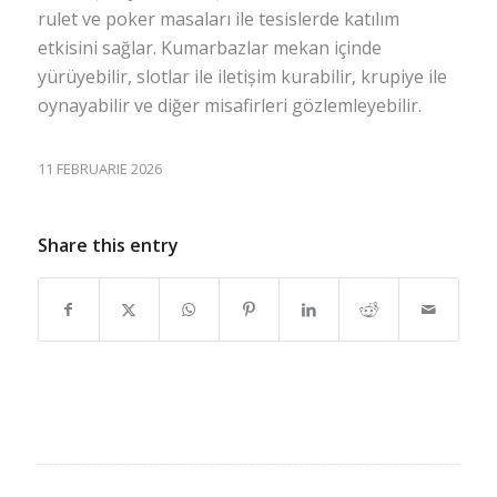
rulet ve poker masaları ile tesislerde katılım
etkisini sağlar. Kumarbazlar mekan içinde
yürüyebilir, slotlar ile iletişim kurabilir, krupiye ile
oynayabilir ve diğer misafirleri gözlemleyebilir.
11 FEBRUARIE 2026
Share this entry