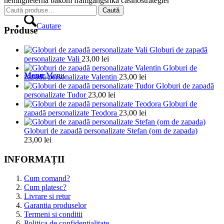
hemligheterna bakom framgångsrika casinostrategier
Caută
Caută
după:
Cautare
Produse
Globuri de zapadă
personalizate Vali
23,00
lei
Globuri de
Menu
Menu
zapadă personalizate Valentin
23,00
lei
Globuri de zapadă
personalizate Tudor
23,00
lei
Globuri de
zapadă personalizate Teodora
23,00
lei
Globuri de zapadă personalizate Stefan (om de zapada)
23,00
lei
INFORMAȚII
Cum comand?
Cum platesc?
Livrare si retur
Garantia produselor
Termeni si conditii
Politica de confidentialitate