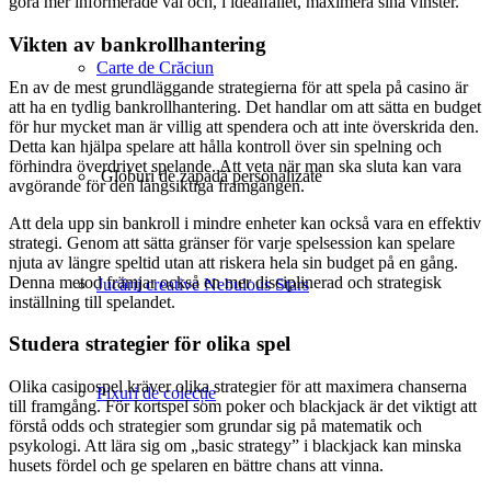
göra mer informerade val och, i idealfallet, maximera sina vinster.
Vikten av bankrollhantering
Carte de Crăciun
En av de mest grundläggande strategierna för att spela på casino är
att ha en tydlig bankrollhantering. Det handlar om att sätta en budget
för hur mycket man är villig att spendera och att inte överskrida den.
Detta kan hjälpa spelare att hålla kontroll över sin spelning och
förhindra överdrivet spelande. Att veta när man ska sluta kan vara
Globuri de zapadă personalizate
avgörande för den långsiktiga framgången.
Att dela upp sin bankroll i mindre enheter kan också vara en effektiv
strategi. Genom att sätta gränser för varje spelsession kan spelare
njuta av längre speltid utan att riskera hela sin budget på en gång.
Denna metod främjar också en mer disciplinerad och strategisk
Jucării creative Nebulous Stars
inställning till spelandet.
Studera strategier för olika spel
Olika casinospel kräver olika strategier för att maximera chanserna
Pixuri de colecție
till framgång. För kortspel som poker och blackjack är det viktigt att
förstå odds och strategier som grundar sig på matematik och
psykologi. Att lära sig om „basic strategy” i blackjack kan minska
husets fördel och ge spelaren en bättre chans att vinna.