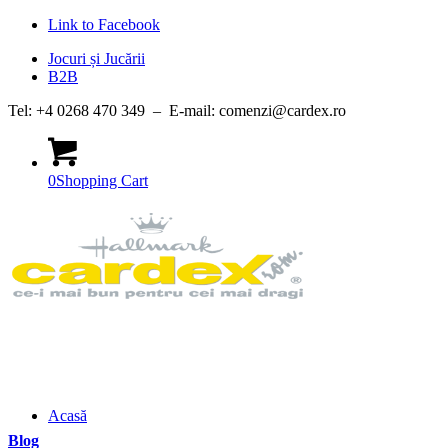
Link to Facebook
Jocuri și Jucării
B2B
Tel: +4 0268 470 349 – E-mail: comenzi@cardex.ro
0
Shopping Cart
Acasă
Blog