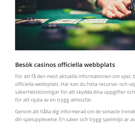
Besök casinos officiella webbplats
För att få den mest aktuella informationen om spel, 
officiella webbplats. Här kan du hitta resurser och 
säkerhetslösningar för att skydda dina uppgifter och 
för att njuta av en trygg atmosfär.
Genom att hålla dig informerad om de senaste tren
din spelupplevelse. En säker och trygg spelmiljö är av