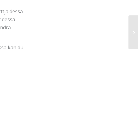
ttja dessa
r dessa
indra
Ud
ca
ssa kan du