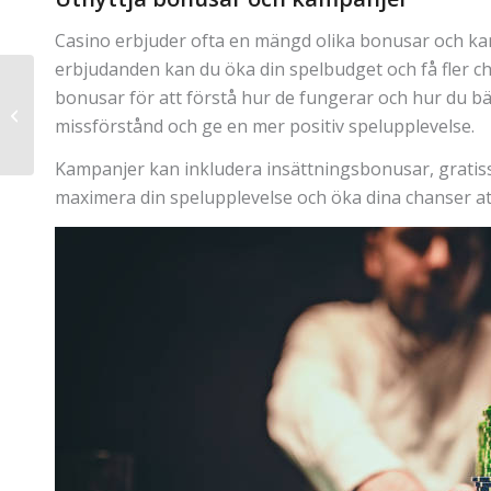
Casino erbjuder ofta en mängd olika bonusar och kam
erbjudanden kan du öka din spelbudget och få fler cha
bonusar för att förstå hur de fungerar och hur du bäs
Unlocking the secrets of casino
missförstånd och ge en mer positiv spelupplevelse.
games Strategies for winning big
Kampanjer kan inkludera insättningsbonusar, gratis
maximera din spelupplevelse och öka dina chanser at