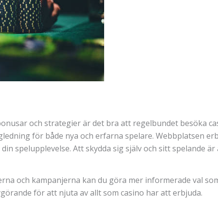
bonusar och strategier är det bra att regelbundet besöka ca
vägledning för både nya och erfarna spelare. Webbplatsen er
din spelupplevelse. Att skydda sig själv och sitt spelande ä
derna och kampanjerna kan du göra mer informerade val som
görande för att njuta av allt som casino har att erbjuda.