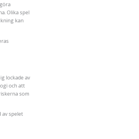
 göra
a. Olika spel
rskning kan
eras
sig lockade av
ogi och att
 riskerna som
l av spelet