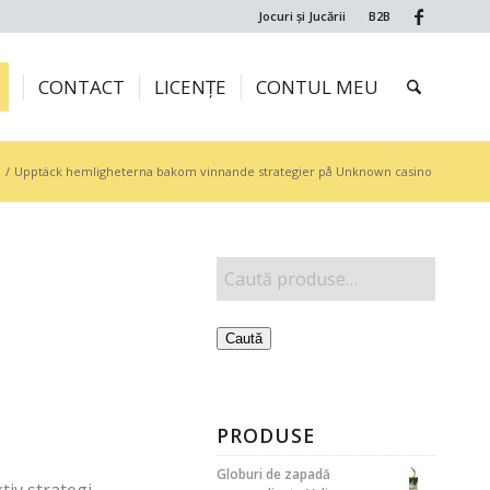
Jocuri și Jucării
B2B
CONTACT
LICENȚE
CONTUL MEU
/
Upptäck hemligheterna bakom vinnande strategier på Unknown casino
Caută
PRODUSE
Globuri de zapadă
tiv strategi