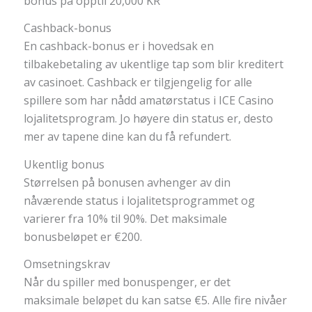
bonus på opptil 20,000 KR
Cashback-bonus
En cashback-bonus er i hovedsak en
tilbakebetaling av ukentlige tap som blir kreditert
av casinoet. Cashback er tilgjengelig for alle
spillere som har nådd amatørstatus i ICE Casino
lojalitetsprogram. Jo høyere din status er, desto
mer av tapene dine kan du få refundert.
Ukentlig bonus
Størrelsen på bonusen avhenger av din
nåværende status i lojalitetsprogrammet og
varierer fra 10% til 90%. Det maksimale
bonusbeløpet er €200.
Omsetningskrav
Når du spiller med bonuspenger, er det
maksimale beløpet du kan satse €5. Alle fire nivåer