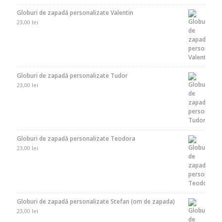
Globuri de zapadă personalizate Valentin
23,00
lei
Globuri de zapadă personalizate Tudor
23,00
lei
Globuri de zapadă personalizate Teodora
23,00
lei
Globuri de zapadă personalizate Stefan (om de zapada)
23,00
lei