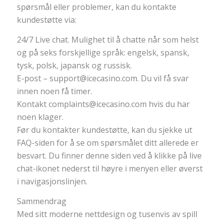
spørsmål eller problemer, kan du kontakte
kundestøtte via:
24/7 Live chat. Mulighet til å chatte når som helst
og på seks forskjellige språk: engelsk, spansk,
tysk, polsk, japansk og russisk.
E-post – support@icecasino.com. Du vil få svar
innen noen få timer.
Kontakt complaints@icecasino.com hvis du har
noen klager.
Før du kontakter kundestøtte, kan du sjekke ut
FAQ-siden for å se om spørsmålet ditt allerede er
besvart. Du finner denne siden ved å klikke på live
chat-ikonet nederst til høyre i menyen eller øverst
i navigasjonslinjen.
Sammendrag
Med sitt moderne nettdesign og tusenvis av spill