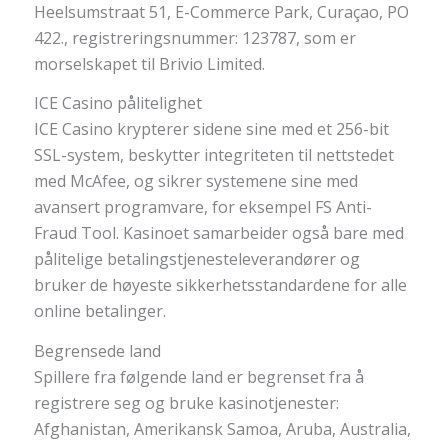
Heelsumstraat 51, E-Commerce Park, Curaçao, PO
422., registreringsnummer: 123787, som er
morselskapet til Brivio Limited.
ICE Casino pålitelighet
ICE Casino krypterer sidene sine med et 256-bit
SSL-system, beskytter integriteten til nettstedet
med McAfee, og sikrer systemene sine med
avansert programvare, for eksempel FS Anti-
Fraud Tool. Kasinoet samarbeider også bare med
pålitelige betalingstjenesteleverandører og
bruker de høyeste sikkerhetsstandardene for alle
online betalinger.
Begrensede land
Spillere fra følgende land er begrenset fra å
registrere seg og bruke kasinotjenester:
Afghanistan, Amerikansk Samoa, Aruba, Australia,