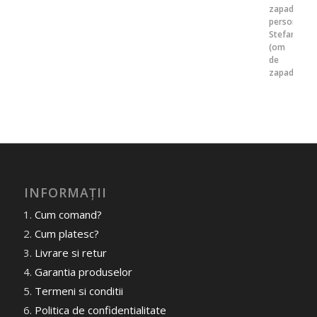
INFORMAȚII
Cum comand?
Cum platesc?
Livrare si retur
Garantia produselor
Termeni si conditii
Politica de confidentialitate