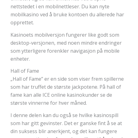
nettstedet i en mobilnettleser. Du kan nyte
mobilkasino ved å bruke kontoen du allerede har
opprettet.
Kasinoets mobilversjon fungerer like godt som
desktop-versjonen, med noen mindre endringer
som ytterligere forenkler navigasjon på mobile
enheter.
Hall of Fame
„Hall of Fame” er en side som viser frem spillerne
som har truffet de største jackpotene. På hall of
fame kan alle ICE online kasinokunder se de
største vinnerne for hver måned.
I denne delen kan du også se hvilke kasinospill
som har gitt gevinster. Det er ganske fint å se at
din suksess blir anerkjent, og det kan fungere