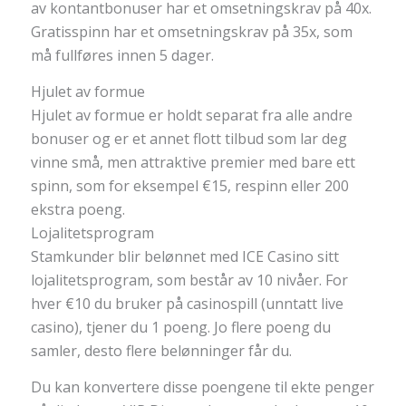
av kontantbonuser har et omsetningskrav på 40x.
Gratisspinn har et omsetningskrav på 35x, som
må fullføres innen 5 dager.
Hjulet av formue
Hjulet av formue er holdt separat fra alle andre
bonuser og er et annet flott tilbud som lar deg
vinne små, men attraktive premier med bare ett
spinn, som for eksempel €15, respinn eller 200
ekstra poeng.
Lojalitetsprogram
Stamkunder blir belønnet med ICE Casino sitt
lojalitetsprogram, som består av 10 nivåer. For
hver €10 du bruker på casinospill (unntatt live
casino), tjener du 1 poeng. Jo flere poeng du
samler, desto flere belønninger får du.
Du kan konvertere disse poengene til ekte penger