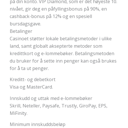
på din konto. VIP Diamond, som er det høyeste 10.
nivået, gir deg en påfyllingsbonus på 90%, en
cashback-bonus på 12% og en spesiell
bursdagsgave.
Betalinger
Casinoet støtter lokale betalingsmetoder i ulike
land, samt globalt aksepterte metoder som
kredittkort og e-lommebøker. Betalingsmetoden
du bruker for å sette inn penger kan også brukes
for å ta ut penger.
Kreditt- og debetkort
Visa og MasterCard.
Innskudd og uttak med e-lommebøker
Skrill, Neteller, Paysafe, Trustly, GiroPay, EPS,
MiFinity.
Minimum innskuddsbeløp