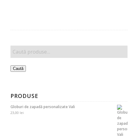
Caută
PRODUSE
Globuri de zapadă personalizate Vali
23,00
lei