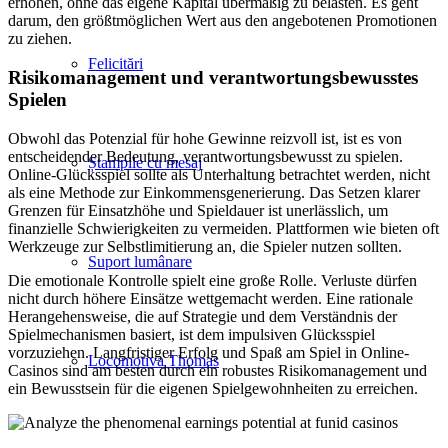
erhöhen, ohne das eigene Kapital übermäßig zu belasten. Es geht
darum, den größtmöglichen Wert aus den angebotenen Promotionen
zu ziehen.
Felicitări
Risikomanagement und verantwortungsbewusstes
Spielen
Obwohl das Potenzial für hohe Gewinne reizvoll ist, ist es von
entscheidender Bedeutung, verantwortungsbewusst zu spielen.
Ștampile cu mesaj
Online-Glücksspiel sollte als Unterhaltung betrachtet werden, nicht
als eine Methode zur Einkommensgenerierung. Das Setzen klarer
Grenzen für Einsatzhöhe und Spieldauer ist unerlässlich, um
finanzielle Schwierigkeiten zu vermeiden. Plattformen wie bieten oft
Werkzeuge zur Selbstlimitierung an, die Spieler nutzen sollten.
Suport lumânare
Die emotionale Kontrolle spielt eine große Rolle. Verluste dürfen
nicht durch höhere Einsätze wettgemacht werden. Eine rationale
Herangehensweise, die auf Strategie und dem Verständnis der
Spielmechanismen basiert, ist dem impulsiven Glücksspiel
vorzuziehen. Langfristiger Erfolg und Spaß am Spiel in Online-
Locomotiva Thomas
Casinos sind am besten durch ein robustes Risikomanagement und
ein Bewusstsein für die eigenen Spielgewohnheiten zu erreichen.