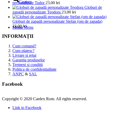
Cautare
personalizate Tudor
23,00
lei
Globuri de
zapadă personalizate Teodora
23,00
lei
Globuri de zapadă personalizate Stefan (om de zapada)
23,00
lei
Menu
Menu
INFORMAȚII
Cum comand?
Cum platesc?
Livrare si retur
Garantia produselor
Termeni si conditii
Politica de confidentialitate
ANPC
&
SAL
Facebook
Copyright © 2020 Cardex Rom. All rights reserved.
Link to Facebook