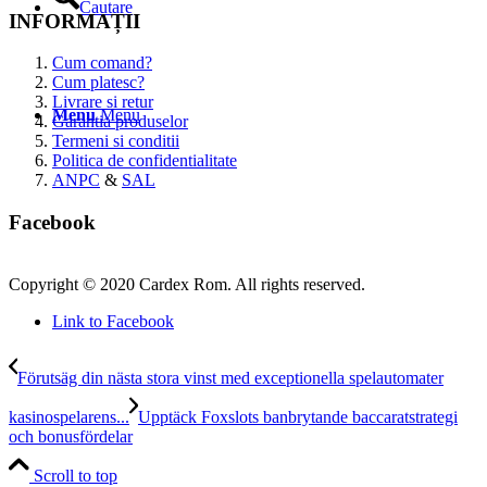
Cautare
INFORMAȚII
Cum comand?
Cum platesc?
Livrare si retur
Menu
Menu
Garantia produselor
Termeni si conditii
Politica de confidentialitate
ANPC
&
SAL
Facebook
Copyright © 2020 Cardex Rom. All rights reserved.
Link to Facebook
Förutsäg din nästa stora vinst med exceptionella spelautomater
kasinospelarens...
Upptäck Foxslots banbrytande baccaratstrategi
och bonusfördelar
Scroll to top