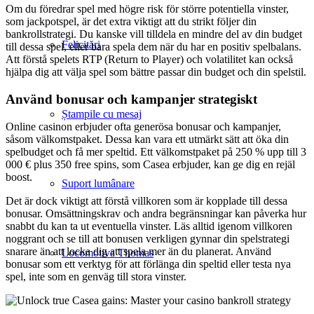
Om du föredrar spel med högre risk för större potentiella vinster,
som jackpotspel, är det extra viktigt att du strikt följer din
bankrollstrategi. Du kanske vill tilldela en mindre del av din budget
Felicitări
till dessa spel, eller bara spela dem när du har en positiv spelbalans.
Att förstå spelets RTP (Return to Player) och volatilitet kan också
hjälpa dig att välja spel som bättre passar din budget och din spelstil.
Använd bonusar och kampanjer strategiskt
Ștampile cu mesaj
Online casinon erbjuder ofta generösa bonusar och kampanjer,
såsom välkomstpaket. Dessa kan vara ett utmärkt sätt att öka din
spelbudget och få mer speltid. Ett välkomstpaket på 250 % upp till 3
000 € plus 350 free spins, som Casea erbjuder, kan ge dig en rejäl
boost.
Suport lumânare
Det är dock viktigt att förstå villkoren som är kopplade till dessa
bonusar. Omsättningskrav och andra begränsningar kan påverka hur
snabbt du kan ta ut eventuella vinster. Läs alltid igenom villkoren
noggrant och se till att bonusen verkligen gynnar din spelstrategi
snarare än att locka dig att spela mer än du planerat. Använd
Locomotiva Thomas
bonusar som ett verktyg för att förlänga din speltid eller testa nya
spel, inte som en genväg till stora vinster.