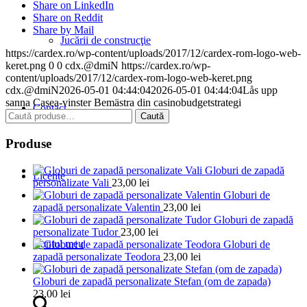
Share on LinkedIn
Share on Reddit
Share by Mail
Jucării de construcţie
https://cardex.ro/wp-content/uploads/2017/12/cardex-rom-logo-web-
keret.png
0
0
cdx.@dmiN
https://cardex.ro/wp-
content/uploads/2017/12/cardex-rom-logo-web-keret.png
cdx.@dmiN
2026-05-01 04:44:04
2026-05-01 04:44:04
Lås upp
sanna Casea-vinster Bemästra din casinobudgetstrategi
Contact
Caută
Caută
după:
Produse
Globuri de zapadă
Licențe
personalizate Vali
23,00
lei
Globuri de
zapadă personalizate Valentin
23,00
lei
Globuri de zapadă
personalizate Tudor
23,00
lei
Contul meu
Globuri de
zapadă personalizate Teodora
23,00
lei
Globuri de zapadă personalizate Stefan (om de zapada)
23,00
lei