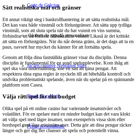
Carte de Crăciun
Sätt realistiska mål och gränser
Ett annat viktigt steg i bankrollhantering är att sätta realistiska mål.
Det kan vara både vinstmål och förlustgränser. Att sätta upp tydliga
vinstmål, som att sluta spela när du har vunnit en viss summa,
Globuri de zapadă personalizate
förhindrar att du förlorar tillbaka dina vinster. Likaså är det kritiskt
att sätta en förlustgräns. När du når denna gräns, är det dags att ta en
paus, oavsett hur mycket du känner för att fortsätta spela.
Genom att följa dina fastställda gränser visar du disciplin. Denna
disciplin är fundamental för en sund spelupplevelse. Kom ihåg att
Jucării creative Nebulous Stars
spel ska vara underhållning, inte ett sätt att tjäna pengar. Att
respektera dina egna regler är nyckeln till att bibehålla kontroll och
undvika problematiskt spelande, även när du spelar på en spännande
plattform som Casea.
Pixuri de colecție
Välja rätt spel för din budget
Olika spel på ett online casino har varierande insatsnivåer och
volatilitet. För en spelare med en mindre budget kan det vara klokt
att välja spel med lägre insatser, som exempelvis vissa slots eller
bordsspel med låga minimiinsatser. Detta gör att dina pengar räcker
Pixuri personalizate
längre och ger dig fler chanser att spela och potentiellt vinna.