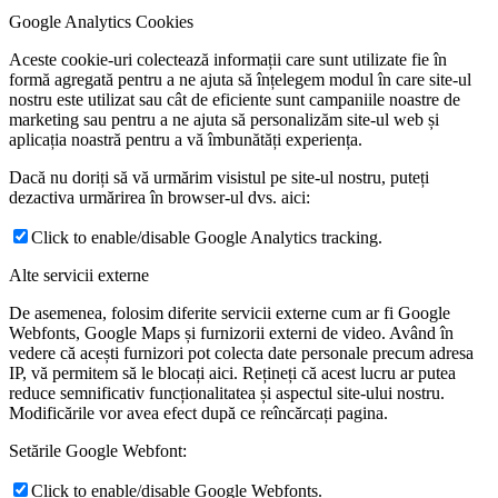
Google Analytics Cookies
Aceste cookie-uri colectează informații care sunt utilizate fie în
formă agregată pentru a ne ajuta să înțelegem modul în care site-ul
nostru este utilizat sau cât de eficiente sunt campaniile noastre de
marketing sau pentru a ne ajuta să personalizăm site-ul web și
aplicația noastră pentru a vă îmbunătăți experiența.
Dacă nu doriți să vă urmărim visistul pe site-ul nostru, puteți
dezactiva urmărirea în browser-ul dvs. aici:
Click to enable/disable Google Analytics tracking.
Alte servicii externe
De asemenea, folosim diferite servicii externe cum ar fi Google
Webfonts, Google Maps și furnizorii externi de video. Având în
vedere că acești furnizori pot colecta date personale precum adresa
IP, vă permitem să le blocați aici. Rețineți că acest lucru ar putea
reduce semnificativ funcționalitatea și aspectul site-ului nostru.
Modificările vor avea efect după ce reîncărcați pagina.
Setările Google Webfont:
Click to enable/disable Google Webfonts.