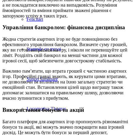
а не покладатися виключно на випадковість. Розуміння
ймовірностей та вміння приймати зважені рішення є
запорукою успіху в таких іграх.
Felicitări
Управління банкролом: фінансова дисципліна
Жодна стратегія азартних ігор не буде повноцінною без
ефективного управління банкролом. Визначте суму грошей,
Ștampile cu mesaj
яку ви готові витратити на гру, і ніколи не перевищуйте цей
ліміт. Розділіть свій банкрол на менші частини для кожної
ігрової сесії, щоб забезпечити довгострокову стабільність.
Важливо пам’ятати, що втрата грошей є частиною азартних
ігор. Професійні гравці знають, як керувати цими втратами,
Suport lumânare
не дозволяючи їм впливати на їхню загальну стратегію чи
емоційний стан. Встановлення цілей щодо виграшу також
допомагає залишатися на правильному шляху, дозволяючи
вчасно зупинитися з прибутком.
Locomotiva Thomas
Використання бонусів та акцій
Багато платформ для азартних ігор пропонують різноманітні
бонуси та акції, які можуть значно покращити ваш ігровий
досвід. Це можуть бути бонуси за перший депозит,