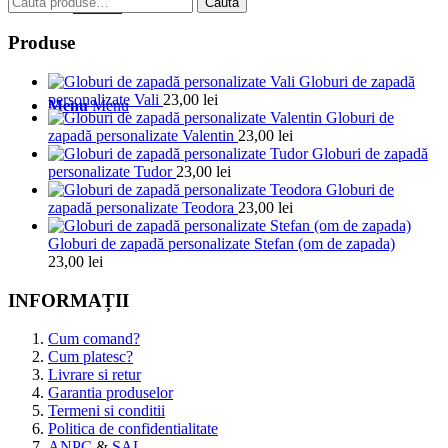
Caută
Cautare
după:
Produse
Globuri de zapadă
personalizate Vali
23,00
lei
Menu
Menu
Globuri de
zapadă personalizate Valentin
23,00
lei
Globuri de zapadă
personalizate Tudor
23,00
lei
Globuri de
zapadă personalizate Teodora
23,00
lei
Globuri de zapadă personalizate Stefan (om de zapada)
23,00
lei
INFORMAȚII
Cum comand?
Cum platesc?
Livrare si retur
Garantia produselor
Termeni si conditii
Politica de confidentialitate
ANPC
&
SAL