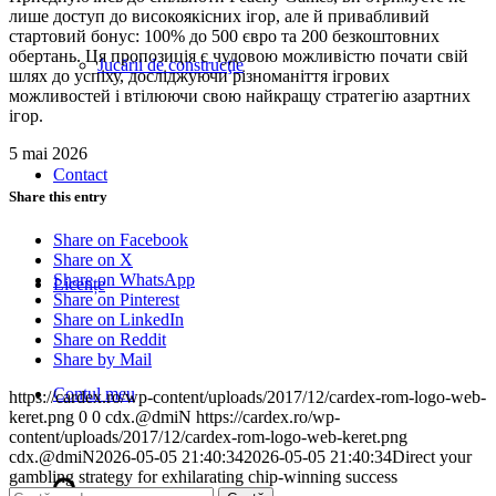
лише доступ до високоякісних ігор, але й привабливий
стартовий бонус: 100% до 500 євро та 200 безкоштовних
обертань. Ця пропозиція є чудовою можливістю почати свій
Jucării de construcţie
шлях до успіху, досліджуючи різноманіття ігрових
можливостей і втілюючи свою найкращу стратегію азартних
ігор.
5 mai 2026
Contact
Share this entry
Share on Facebook
Share on X
Share on WhatsApp
Licențe
Share on Pinterest
Share on LinkedIn
Share on Reddit
Share by Mail
Contul meu
https://cardex.ro/wp-content/uploads/2017/12/cardex-rom-logo-web-
keret.png
0
0
cdx.@dmiN
https://cardex.ro/wp-
content/uploads/2017/12/cardex-rom-logo-web-keret.png
cdx.@dmiN
2026-05-05 21:40:34
2026-05-05 21:40:34
Direct your
gambling strategy for exhilarating chip-winning success
Caută