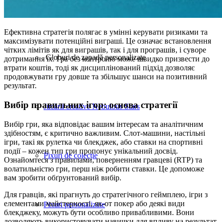
Carte de Crăciun
Ефективна стратегія полягає в умінні керувати ризиками та
максимізувати потенційні виграші. Це означає встановлення
чітких лімітів як для виграшів, так і для програшів, і суворе
Globuri de zapadă personalizate
дотримання їх. Гра без контролю може швидко призвести до
втрати коштів, тоді як дисциплінований підхід дозволяє
продовжувати гру довше та збільшує шанси на позитивний
результат.
Вибір правильних ігор: основа стратегії
Jucării creative Nebulous Stars
Вибір гри, яка відповідає вашим інтересам та аналітичним
здібностям, є критично важливим. Слот-машини, настільні
ігри, такі як рулетка чи блекджек, або ставки на спортивні
події – кожен тип гри пропонує унікальний досвід.
Pixuri de colecție
Ознайомтеся з правилами, поверненням гравцеві (RTP) та
волатильністю гри, перш ніж робити ставки. Це допоможе
вам зробити обґрунтований вибір.
Для гравців, які прагнуть до стратегічного геймплею, ігри з
елементами майстерності, як-от покер або деякі види
Pixuri personalizate
блекджеку, можуть бути особливо привабливими. Вони
дозволяють використовувати навички для впливу на результат,