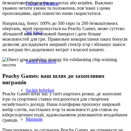
безкоштовні обертання на слотах або кешбек. Важливо
Păpuşi şi Figurine
уважно читати умови та положення, пов’язані з цими
пропозиціями, щоб повністю ними скористатися.
Наприклад, бонус 100% до 500 євро та 200 безкоштовних
обертань, який пропонується на Peachy Games, може суттєво
Set joacă
збільшити ваш початковий банкрол і дати більше
можливостей для гри. Правильне використання таких бонусів
дозволяє досліджувати ширший спектр ігор і збільшує шанси
на виграш без додаткових витрат з власної кишені.
Jucării educative
Peachy Games: ваш шлях до захопливих
виграшів
Jucării bebeluşi
Peachy Games вітає вас у світі азартних розваг, де захопливі
ігри та спортивні ставки поєднуються для створення
незабутнього досвіду. Наша платформа пропонує широкий
вибір слотів, настільних ігор та можливості для ставок на
кіберспортивні події, задовольняючи різноманітні вподобання
Maşinuţe
гравців.
Приєднуючись до спільноти Peachy Games, ви отримуєте не