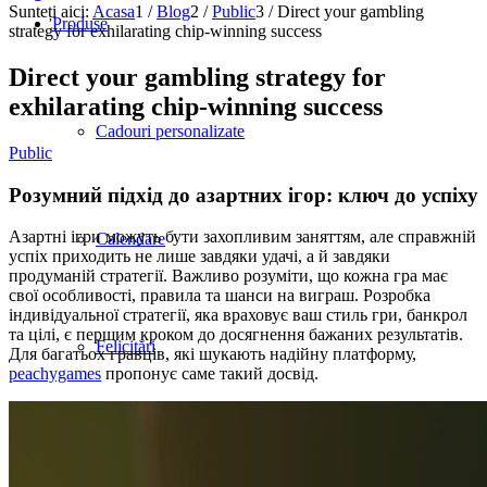
Sunteți aici:
Acasa
1
/
Blog
2
/
Public
3
/
Direct your gambling
Produse
strategy for exhilarating chip-winning success
Direct your gambling strategy for
exhilarating chip-winning success
Cadouri personalizate
Public
Розумний підхід до азартних ігор: ключ до успіху
Азартні ігри можуть бути захопливим заняттям, але справжній
Calendare
успіх приходить не лише завдяки удачі, а й завдяки
продуманій стратегії. Важливо розуміти, що кожна гра має
свої особливості, правила та шанси на виграш. Розробка
індивідуальної стратегії, яка враховує ваш стиль гри, банкрол
та цілі, є першим кроком до досягнення бажаних результатів.
Felicitări
Для багатьох гравців, які шукають надійну платформу,
peachygames
пропонує саме такий досвід.
Hârtii de ambalaj