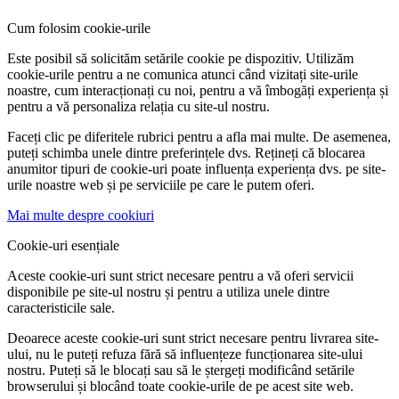
Cum folosim cookie-urile
Este posibil să solicităm setările cookie pe dispozitiv. Utilizăm
cookie-urile pentru a ne comunica atunci când vizitați site-urile
noastre, cum interacționați cu noi, pentru a vă îmbogăți experiența și
pentru a vă personaliza relația cu site-ul nostru.
Faceți clic pe diferitele rubrici pentru a afla mai multe. De asemenea,
puteți schimba unele dintre preferințele dvs. Rețineți că blocarea
anumitor tipuri de cookie-uri poate influența experiența dvs. pe site-
urile noastre web și pe serviciile pe care le putem oferi.
Mai multe despre cookiuri
Cookie-uri esențiale
Aceste cookie-uri sunt strict necesare pentru a vă oferi servicii
disponibile pe site-ul nostru și pentru a utiliza unele dintre
caracteristicile sale.
Deoarece aceste cookie-uri sunt strict necesare pentru livrarea site-
ului, nu le puteți refuza fără să influențeze funcționarea site-ului
nostru. Puteți să le blocați sau să le ștergeți modificând setările
browserului și blocând toate cookie-urile de pe acest site web.