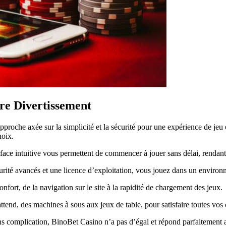
re Divertissement
oche axée sur la simplicité et la sécurité pour une expérience de jeu e
hoix.
erface intuitive vous permettent de commencer à jouer sans délai, rendan
urité avancés et une licence d’exploitation, vous jouez dans un environ
nfort, de la navigation sur le site à la rapidité de chargement des jeux.
ttend, des machines à sous aux jeux de table, pour satisfaire toutes vos 
ns complication, BinoBet Casino n’a pas d’égal et répond parfaitement 