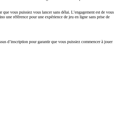
our que vous puissiez vous lancer sans délai. L’engagement est de vous
sino une référence pour une expérience de jeu en ligne sans prise de
ssus d’inscription pour garantir que vous puissiez commencer à jouer