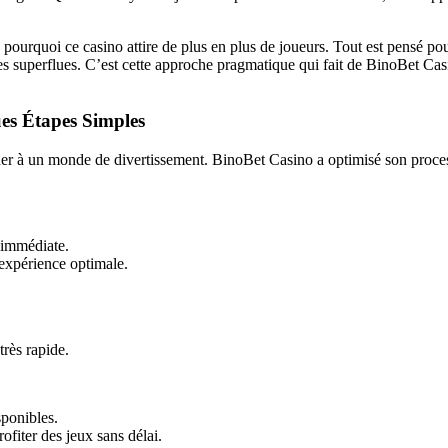
d pourquoi ce casino attire de plus en plus de joueurs. Tout est pensé p
tes superflues. C’est cette approche pragmatique qui fait de BinoBet Ca
es Étapes Simples
éder à un monde de divertissement. BinoBet Casino a optimisé son proce
t immédiate.
 expérience optimale.
très rapide.
sponibles.
ofiter des jeux sans délai.