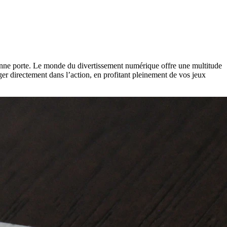
a bonne porte. Le monde du divertissement numérique offre une multitude
nger directement dans l’action, en profitant pleinement de vos jeux