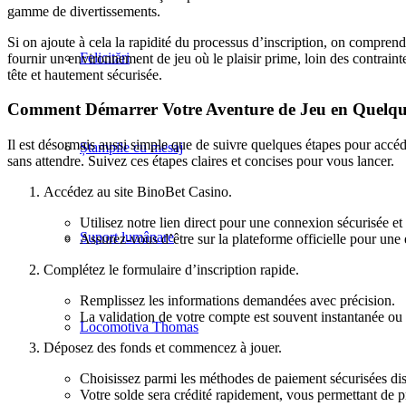
gamme de divertissements.
Si on ajoute à cela la rapidité du processus d’inscription, on compren
Felicitări
fournir un environnement de jeu où le plaisir prime, loin des contrain
tête et hautement sécurisée.
Comment Démarrer Votre Aventure de Jeu en Quelqu
Il est désormais aussi simple que de suivre quelques étapes pour acc
Ștampile cu mesaj
sans attendre. Suivez ces étapes claires et concises pour vous lancer.
Accédez au site BinoBet Casino.
Utilisez notre lien direct pour une connexion sécurisée e
Suport lumânare
Assurez-vous d’être sur la plateforme officielle pour une
Complétez le formulaire d’inscription rapide.
Remplissez les informations demandées avec précision.
La validation de votre compte est souvent instantanée ou 
Locomotiva Thomas
Déposez des fonds et commencez à jouer.
Choisissez parmi les méthodes de paiement sécurisées di
Votre solde sera crédité rapidement, vous permettant de pr