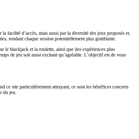
 facilité d’accès, mais aussi par la diversité des jeux proposés et,
les, rendant chaque session potentiellement plus gratifiante.
le blackjack et la roulette, ainsi que des expériences plus
mps de jeu soit aussi excitant qu’agréable. L’objectif est de vous
 ce site particulièrement attrayant, ce sont les bénéfices concrets
r du jeu.