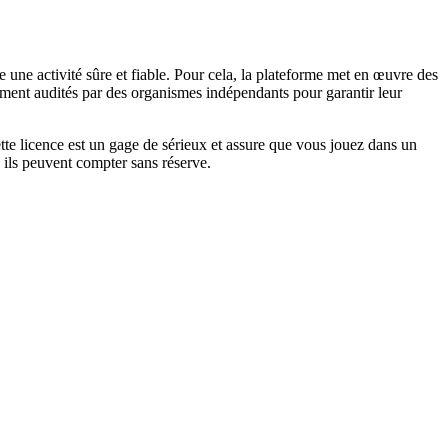
e une activité sûre et fiable. Pour cela, la plateforme met en œuvre des
ement audités par des organismes indépendants pour garantir leur
ette licence est un gage de sérieux et assure que vous jouez dans un
e ils peuvent compter sans réserve.