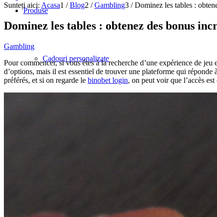
Sunteți aici:
Acasa
1
/
Blog
2
/
Gambling
3
/
Dominez les tables : obten
Produse
Dominez les tables : obtenez des bonus inc
Gambling
Cadouri personalizate
Pour commencer, si vous êtes à la recherche d’une expérience de jeu en
d’options, mais il est essentiel de trouver une plateforme qui réponde 
préférés, et si on regarde le
binobet login
, on peut voir que l’accès est
Calendare
Felicitări
Hârtii de ambalaj