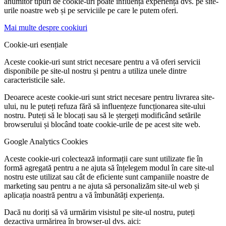
anumitor tipuri de cookie-uri poate influența experiența dvs. pe site-
urile noastre web și pe serviciile pe care le putem oferi.
Mai multe despre cookiuri
Cookie-uri esențiale
Aceste cookie-uri sunt strict necesare pentru a vă oferi servicii
disponibile pe site-ul nostru și pentru a utiliza unele dintre
caracteristicile sale.
Deoarece aceste cookie-uri sunt strict necesare pentru livrarea site-
ului, nu le puteți refuza fără să influențeze funcționarea site-ului
nostru. Puteți să le blocați sau să le ștergeți modificând setările
browserului și blocând toate cookie-urile de pe acest site web.
Google Analytics Cookies
Aceste cookie-uri colectează informații care sunt utilizate fie în
formă agregată pentru a ne ajuta să înțelegem modul în care site-ul
nostru este utilizat sau cât de eficiente sunt campaniile noastre de
marketing sau pentru a ne ajuta să personalizăm site-ul web și
aplicația noastră pentru a vă îmbunătăți experiența.
Dacă nu doriți să vă urmărim visistul pe site-ul nostru, puteți
dezactiva urmărirea în browser-ul dvs. aici: