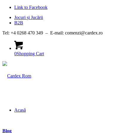
Link to Facebook
Jocuri și Jucării
B2B
Tel: +4 0268 470 349 – E-mail: comenzi@cardex.ro
0
Shopping Cart
Acasă
Blog