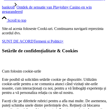
bankroll
Ontdek de sensatie van Playjohny Casino en win
gegarandeerd
Scroll to top
Site-ul acesta foloseste Cooki-uri. Continuarea navigarii reprezinta
acordul dvs.
SUNT DE ACORD
Termeni si Politici
×
Setările de confidențialitate
&
Cookies
Cum folosim cookie-urile
Este posibil să solicităm setările cookie pe dispozitiv. Utilizăm
cookie-urile pentru a ne comunica atunci când vizitați site-urile
noastre, cum interacționați cu noi, pentru a vă îmbogăți experiența și
pentru a vă personaliza relația cu site-ul nostru.
Faceți clic pe diferitele rubrici pentru a afla mai multe. De asemenea,
puteți schimba unele dintre preferințele dvs. Rețineți că blocarea