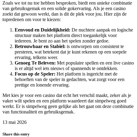
Zoals we tot nu toe hebben besproken, biedt een unieke combinatie
van gebruiksgemak en een solide gokervaring. Als je een casino
zoekt dat gewoon werkt, dan is dit de plek voor jou. Hier zijn de
topredenen om voor te kiezen:
Eenvoud en Duidelijkheid:
De nuchtere aanpak en logische
structuur maken het platform direct toegankelijk voor
iedereen. Je bent zo aan het spelen zonder gedoe.
Betrouwbaar en Stabiel:
is ontworpen om consistent te
presteren, wat betekent dat je kunt rekenen op een soepele
ervaring, telkens weer.
Genoeg Te Beleven:
Met populaire spellen en een live casino
is er altijd wel iets nieuws of spannends te ontdekken.
Focus op de Speler:
Het platform is ingericht met de
behoeften van de speler in gedachten, wat zorgt voor een
prettige en lonende ervaring.
Met kies je voor een casino dat echt het verschil maakt, zeker als je
vaker wilt spelen en een platform waardeert dat simpelweg goed
werkt. Er is simpelweg geen gelijke als het gaat om deze combinatie
van functionaliteit en gebruiksgemak.
13 mai 2026
Share this entry