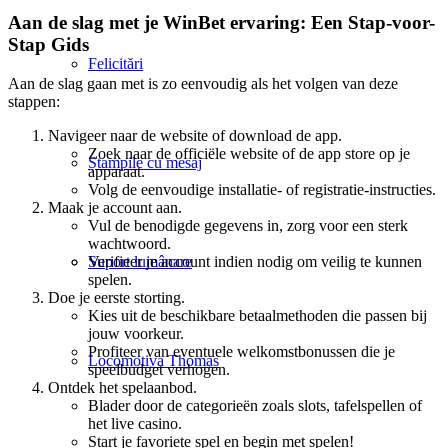
Aan de slag met je WinBet ervaring: Een Stap-voor-
Stap Gids
Felicitări
Aan de slag gaan met is zo eenvoudig als het volgen van deze
stappen:
Navigeer naar de website of download de app.
Zoek naar de officiële website of de app store op je
Ștampile cu mesaj
apparaat.
Volg de eenvoudige installatie- of registratie-instructies.
Maak je account aan.
Vul de benodigde gegevens in, zorg voor een sterk
wachtwoord.
Suport lumânare
Verifieer je account indien nodig om veilig te kunnen
spelen.
Doe je eerste storting.
Kies uit de beschikbare betaalmethoden die passen bij
jouw voorkeur.
Profiteer van eventuele welkomstbonussen die je
Locomotiva Thomas
speelbudget verhogen.
Ontdek het spelaanbod.
Blader door de categorieën zoals slots, tafelspellen of
het live casino.
Start je favoriete spel en begin met spelen!