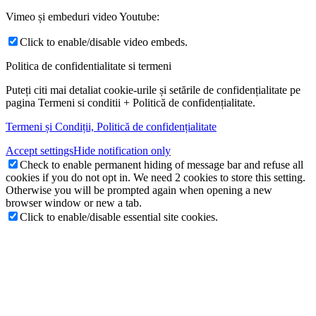
Vimeo și embeduri video Youtube:
Click to enable/disable video embeds.
Politica de confidentialitate si termeni
Puteți citi mai detaliat cookie-urile și setările de confidențialitate pe
pagina Termeni si conditii + Politică de confidențialitate.
Termeni și Condiții, Politică de confidențialitate
Accept settings
Hide notification only
Check to enable permanent hiding of message bar and refuse all
cookies if you do not opt in. We need 2 cookies to store this setting.
Otherwise you will be prompted again when opening a new
browser window or new a tab.
Click to enable/disable essential site cookies.