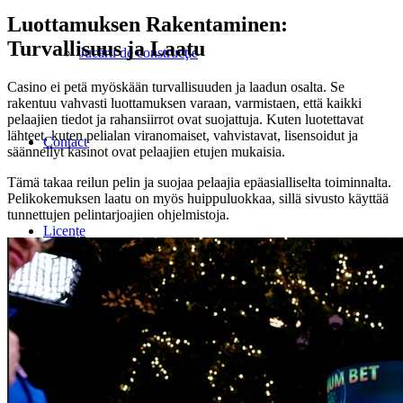
Luottamuksen Rakentaminen:
Turvallisuus ja Laatu
Jucării de construcţie
Casino ei petä myöskään turvallisuuden ja laadun osalta. Se
rakentuu vahvasti luottamuksen varaan, varmistaen, että kaikki
pelaajien tiedot ja rahansiirrot ovat suojattuja. Kuten luotettavat
lähteet, kuten pelialan viranomaiset, vahvistavat, lisensoidut ja
Contact
säännellyt kasinot ovat pelaajien etujen mukaisia.
Tämä takaa reilun pelin ja suojaa pelaajia epäasialliselta toiminnalta.
Pelikokemuksen laatu on myös huippuluokkaa, sillä sivusto käyttää
tunnettujen pelintarjoajien ohjelmistoja.
Licențe
Contul meu