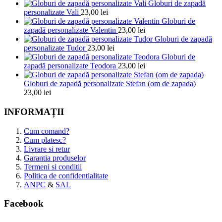
Globuri de zapadă
personalizate Vali
23,00
lei
Globuri de
zapadă personalizate Valentin
23,00
lei
Globuri de zapadă
personalizate Tudor
23,00
lei
Globuri de
zapadă personalizate Teodora
23,00
lei
Globuri de zapadă personalizate Stefan (om de zapada)
23,00
lei
INFORMAȚII
Cum comand?
Cum platesc?
Livrare si retur
Garantia produselor
Termeni si conditii
Politica de confidentialitate
ANPC
&
SAL
Facebook