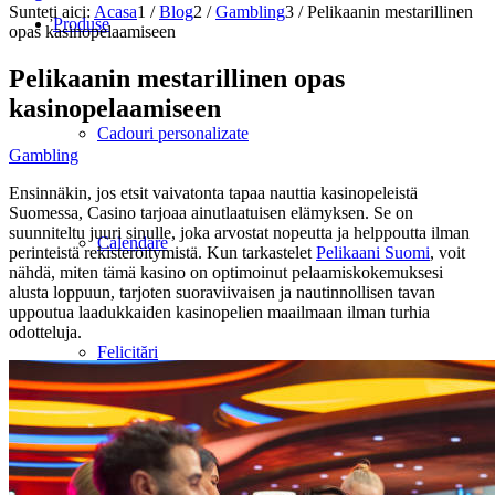
Sunteți aici:
Acasa
1
/
Blog
2
/
Gambling
3
/
Pelikaanin mestarillinen
Produse
opas kasinopelaamiseen
Pelikaanin mestarillinen opas
kasinopelaamiseen
Cadouri personalizate
Gambling
Ensinnäkin, jos etsit vaivatonta tapaa nauttia kasinopeleistä
Suomessa, Casino tarjoaa ainutlaatuisen elämyksen. Se on
suunniteltu juuri sinulle, joka arvostat nopeutta ja helppoutta ilman
Calendare
perinteistä rekisteröitymistä. Kun tarkastelet
Pelikaani Suomi
, voit
nähdä, miten tämä kasino on optimoinut pelaamiskokemuksesi
alusta loppuun, tarjoten suoraviivaisen ja nautinnollisen tavan
uppoutua laadukkaiden kasinopelien maailmaan ilman turhia
odotteluja.
Felicitări
Hârtii de ambalaj