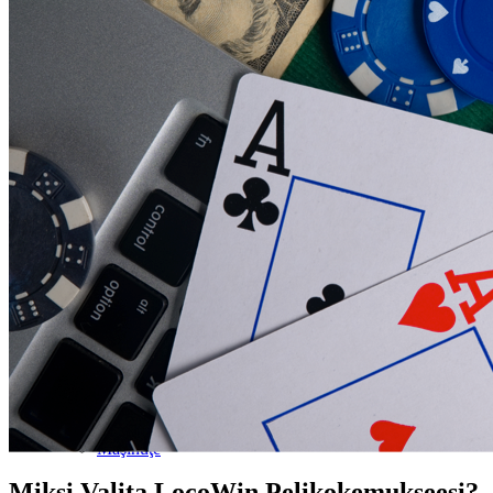
Păpuşi şi Figurine
Set joacă
Jucării educative
Jucării bebeluşi
Maşinuţe
Miksi Valita LocoWin Pelikokemukseesi?