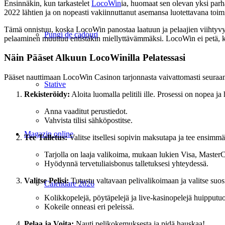
Ensinnäkin, kun tarkastelet
LocoWin
ia, huomaat sen olevan yksi parhai
2022 lähtien ja on nopeasti vakiinnuttanut asemansa luotettavana toimij
Tämä onnistuu, koska LocoWin panostaa laatuun ja pelaajien viihtyvyyt
Pungi de cadouri
pelaaminen muuttuu entistäkin miellyttävämmäksi. LocoWin ei petä, k
Näin Pääset Alkuun LocoWinilla Pelatessasi
Pääset nauttimaan LocoWin Casinon tarjonnasta vaivattomasti seuraamal
Stative
Rekisteröidy:
Aloita luomalla pelitili ille. Prosessi on nopea ja
Anna vaaditut perustiedot.
Vahvista tilisi sähköpostitse.
Magazin online
Tee Talletus:
Valitse itsellesi sopivin maksutapa ja tee ensimmäi
Tarjolla on laaja valikoima, mukaan lukien Visa, MasterC
Hyödynnä tervetuliaisbonus talletuksesi yhteydessä.
Valitse Pelisi:
Tutustu valtavaan pelivalikoimaan ja valitse suosi
Calendare 2026
Kolikkopelejä, pöytäpelejä ja live-kasinopelejä huipputuot
Kokeile onneasi eri peleissä.
Pelaa ja Voita:
Nauti pelikokemuksesta ja pidä hauskaa!