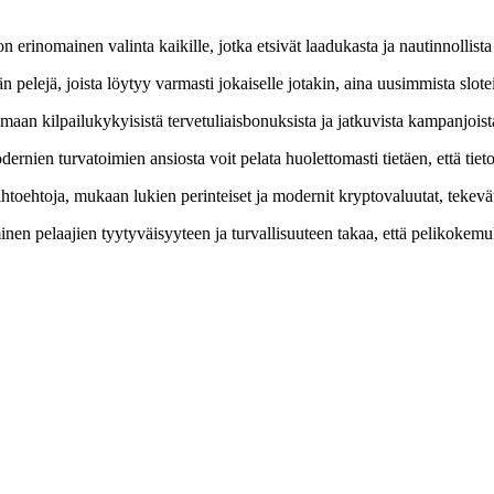
erinomainen valinta kaikille, jotka etsivät laadukasta ja nautinnollist
elejä, joista löytyy varmasti jokaiselle jotakin, aina uusimmista slotei
maan kilpailukykyisistä tervetuliaisbonuksista ja jatkuvista kampanjois
rnien turvatoimien ansiosta voit pelata huolettomasti tietäen, että tietos
ihtoehtoja, mukaan lukien perinteiset ja modernit kryptovaluutat, tekevät
n pelaajien tyytyväisyyteen ja turvallisuuteen takaa, että pelikokemukse