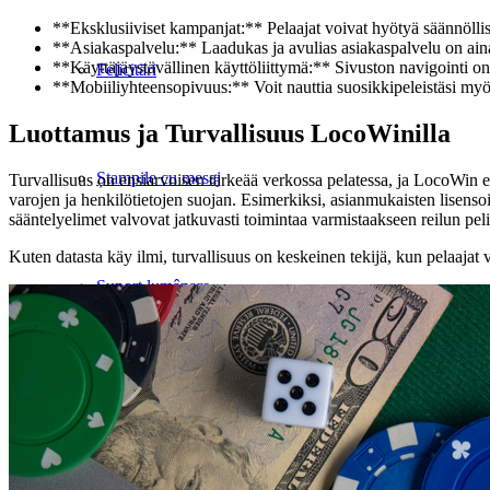
**Eksklusiiviset kampanjat:** Pelaajat voivat hyötyä säännöllis
**Asiakaspalvelu:** Laadukas ja avulias asiakaspalvelu on aina
**Käyttäjäystävällinen käyttöliittymä:** Sivuston navigointi on 
Felicitări
**Mobiiliyhteensopivuus:** Voit nauttia suosikkipeleistäsi myös li
Luottamus ja Turvallisuus LocoWinilla
Ștampile cu mesaj
Turvallisuus on ensiarvoisen tärkeää verkossa pelatessa, ja LocoWin ei
varojen ja henkilötietojen suojan. Esimerkiksi, asianmukaisten lisenso
sääntelyelimet valvovat jatkuvasti toimintaa varmistaakseen reilun peli
Kuten datasta käy ilmi, turvallisuus on keskeinen tekijä, kun pelaajat
Suport lumânare
Locomotiva Thomas