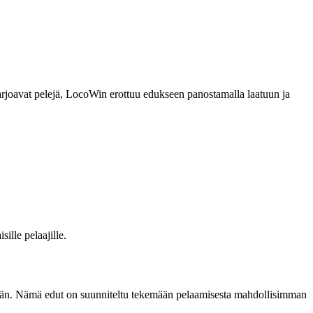
tarjoavat pelejä, LocoWin erottuu edukseen panostamalla laatuun ja
lle pelaajille.
estään. Nämä edut on suunniteltu tekemään pelaamisesta mahdollisimman