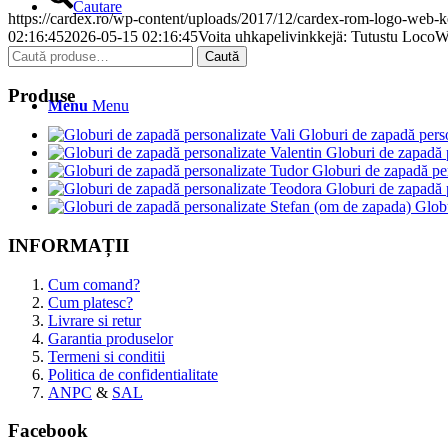
Cautare
https://cardex.ro/wp-content/uploads/2017/12/cardex-rom-logo-web-k
02:16:45
2026-05-15 02:16:45
Voita uhkapelivinkkejä: Tutustu LocoWin
Caută
Caută
după:
Produse
Menu
Menu
Globuri de zapadă perso
Globuri de zapadă 
Globuri de zapadă pe
Globuri de zapadă 
Globu
INFORMAȚII
Cum comand?
Cum platesc?
Livrare si retur
Garantia produselor
Termeni si conditii
Politica de confidentialitate
ANPC
&
SAL
Facebook