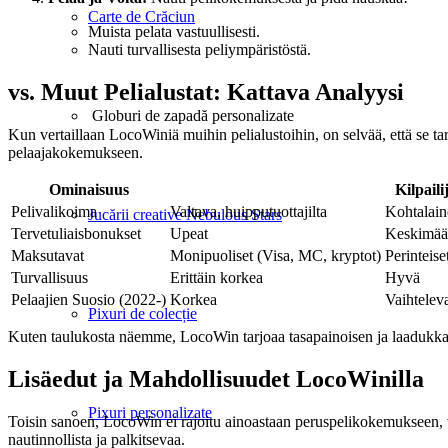
Carte de Crăciun
Muista pelata vastuullisesti.
Nauti turvallisesta peliympäristöstä.
vs. Muut Pelialustat: Kattava Analyysi
Globuri de zapadă personalizate
Kun vertaillaan LocoWiniä muihin pelialustoihin, on selvää, että se t
pelaajakokemukseen.
Ominaisuus
Kilpaili
Pelivalikoima
Valtava, huipputuottajilta
Kohtalain
Jucării creative Nebulous Stars
Tervetuliaisbonukset
Upeat
Keskimäär
Maksutavat
Monipuoliset (Visa, MC, kryptot)
Perinteise
Turvallisuus
Erittäin korkea
Hyvä
Pelaajien Suosio (2022-)
Korkea
Vaihtelev
Pixuri de colecție
Kuten taulukosta näemme, LocoWin tarjoaa tasapainoisen ja laadukkaan
Lisäedut ja Mahdollisuudet LocoWinilla
Pixuri personalizate
Toisin sanoen, LocoWin ei rajoitu ainoastaan peruspelikokemukseen, v
nautinnollista ja palkitsevaa.