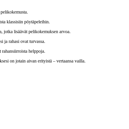
a pelikokemusta.
sta klassisiin pöytäpeleihin.
ta, jotka lisäävät pelikokemuksen arvoa.
i ja rahasi ovat turvassa.
 rahansiirroista helppoja.
si on jotain aivan erityistä – vertaansa vailla.