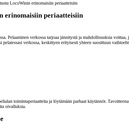
tustu LocoWinin erinomaisiin periaatteisiin
 erinomaisiin periaatteisiin
ssa. Pelaaminen verkossa tarjoaa jännitystä ja mahdollisuuksia voittaa, ja
 pelatessasi verkossa, keskittyen erityisesti yhteen suosittuun vaihtoeh
lan toimintaperiaatteita ja löytämään parhaat käytännöt. Tavoitteenamm
ta oivalluksia.
le