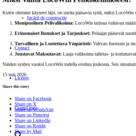
Kuten olemme käyneet läpi, on useita painavia syitä, miksi LocoWin on 
Jucării de construcţie
Monipuolinen Pelivalikoima:
LocoWin tarjoaa valtavan määrän p
Erinomaiset Bonukset ja Tarjoukset:
Pelaajat pääsevät nautti
Turvallinen ja Luotettava Ympäristö:
Vahvan lisenssin ja mode
Contact
Joustavat Maksutavat:
Laaja valikoima talletus- ja kotiutusva
Näiden syiden vuoksi LocoWin todella erottuu joukosta. Sen sitoutumine
15 mai 2026
Licențe
Share this entry
Share on Facebook
Share on X
Contul meu
Share on WhatsApp
Share on Pinterest
Share on LinkedIn
Share on Reddit
Share by Mail