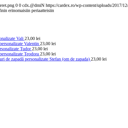
eret.png
0
0
cdx.@dmiN
https://cardex.ro/wp-content/uploads/2017/1
in erinomaisiin periaatteisiin
nalizate Vali
23,00
lei
personalizate Valentin
23,00
lei
rsonalizate Tudor
23,00
lei
personalizate Teodora
23,00
lei
ri de zapadă personalizate Stefan (om de zapada)
23,00
lei