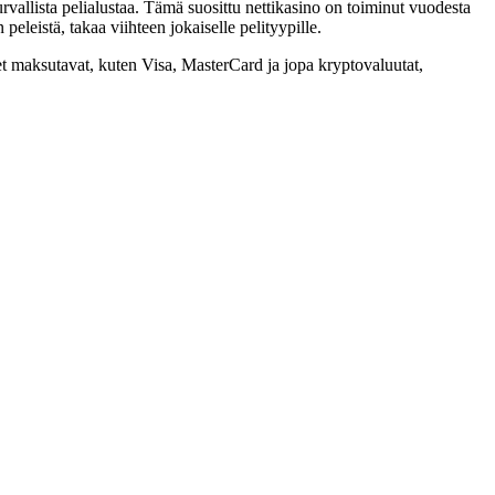
turvallista pelialustaa. Tämä suosittu nettikasino on toiminut vuodesta
eleistä, takaa viihteen jokaiselle pelityypille.
et maksutavat, kuten Visa, MasterCard ja jopa kryptovaluutat,