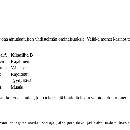
arjoaa ainutlaatuisen yhdistelmän ominaisuuksia. Vaikka monet kasinot 
ja A
Kilpailija B
en
Rajallinen
äiset
Vähäiset
t
Rajoitetut
Tyydyttävä
a
Matala
 kokonaisuuden, joka tekee siitä houkuttelevan vaihtoehdon monenlaisi
aan se tarjoaa useita lisäetuja, jotka parantavat pelikokemusta entis