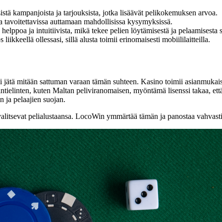
istä kampanjoista ja tarjouksista, jotka lisäävät pelikokemuksen arvoa.
 tavoitettavissa auttamaan mahdollisissa kysymyksissä.
helppoa ja intuitiivista, mikä tekee pelien löytämisestä ja pelaamisesta 
ikkeellä ollessasi, sillä alusta toimii erinomaisesti mobiililaitteilla.
 jätä mitään sattuman varaan tämän suhteen. Kasino toimii asianmukaisel
intielinten, kuten Maltan peliviranomaisen, myöntämä lisenssi takaa, ett
n ja pelaajien suojan.
 valitsevat pelialustaansa. LocoWin ymmärtää tämän ja panostaa vahvasti 