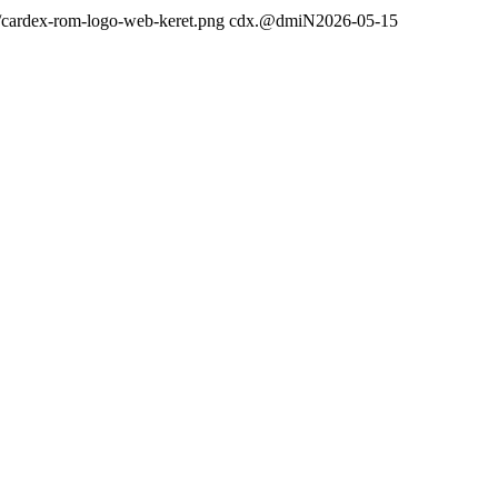
2/cardex-rom-logo-web-keret.png
cdx.@dmiN
2026-05-15