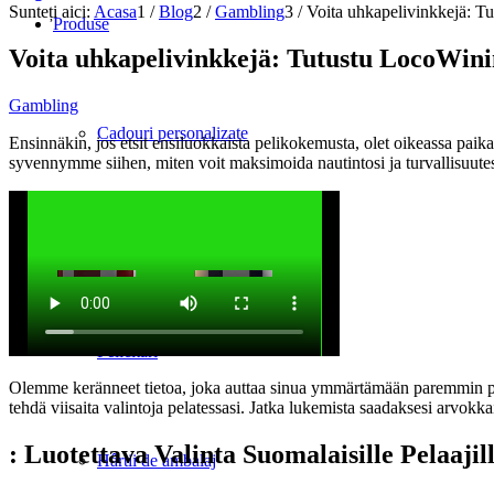
Sunteți aici:
Acasa
1
/
Blog
2
/
Gambling
3
/
Voita uhkapelivinkkejä: Tu
Produse
Voita uhkapelivinkkejä: Tutustu LocoWinin
Gambling
Cadouri personalizate
Ensinnäkin, jos etsit ensiluokkaista pelikokemusta, olet oikeassa paika
syvennymme siihen, miten voit maksimoida nautintosi ja turvallisuutesi
Calendare
Felicitări
Olemme keränneet tietoa, joka auttaa sinua ymmärtämään paremmin pelia
tehdä viisaita valintoja pelatessasi. Jatka lukemista saadaksesi arvokkai
: Luotettava Valinta Suomalaisille Pelaajil
Hârtii de ambalaj