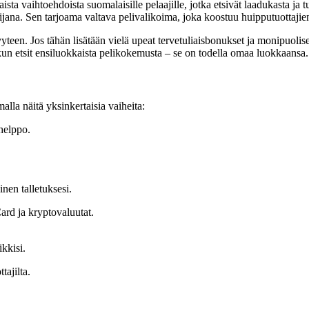
sta vaihtoehdoista suomalaisille pelaajille, jotka etsivät laadukasta ja 
ana. Sen tarjoama valtava pelivalikoima, joka koostuu huipputuottajien p
een. Jos tähän lisätään vielä upeat tervetuliaisbonukset ja monipuolis
un etsit ensiluokkaista pelikokemusta – se on todella omaa luokkaansa.
la näitä yksinkertaisia vaiheita:
 helppo.
nen talletuksesi.
ard ja kryptovaluutat.
kkisi.
tajilta.