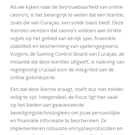
Als we kijken naar de betrouwbaarheid van online
casino’s, is het belangrijk te weten dat een licentie,
zoals die van Curaçao, een solide basis biedt. Deze
licenties vereisen dat casino’s voldoen aan strikte
regels op het gebied van eerlijk spel, financiële
stabiliteit en bescherming van spelersgegevens.
Volgens de Gaming Control Board van Curaçao, de
instantie die deze licenties uitgeeft, is naleving van
regelgeving cruciaal voor de integriteit van de
online gokindustrie.
Een dat deze licentie draagt, hoeft dus niet minder
veilig te zijn. Integendeel, de focus ligt hier vaak
op het bieden van geavanceerde
beveiligingstechnologieën om jouw persoonlijke
en financiële informatie te beschermen. Ze
implementeren robuuste encryptieprotocollen en