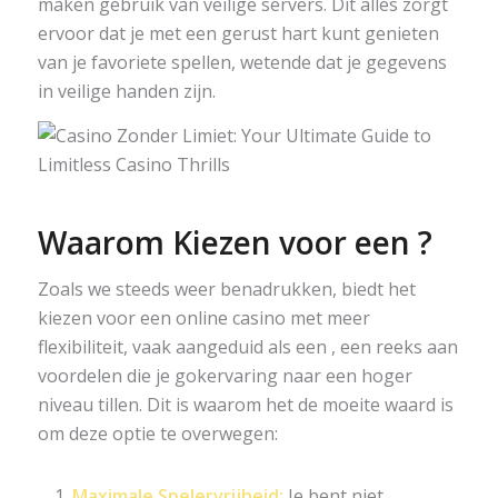
maken gebruik van veilige servers. Dit alles zorgt
ervoor dat je met een gerust hart kunt genieten
van je favoriete spellen, wetende dat je gegevens
in veilige handen zijn.
Waarom Kiezen voor een ?
Zoals we steeds weer benadrukken, biedt het
kiezen voor een online casino met meer
flexibiliteit, vaak aangeduid als een , een reeks aan
voordelen die je gokervaring naar een hoger
niveau tillen. Dit is waarom het de moeite waard is
om deze optie te overwegen:
Maximale Spelervrijheid:
Je bent niet