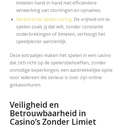
limieten hand in hand met efficiëntere
verwerking van stortingen en opnames.
Verbeterde Spelervaring:
De vrijheid om te
spelen zoals jij dat wilt, zonder constante
onderbrekingen of limieten, verhoogt het
speelplezier aanzienlijk.
Deze extraatjes maken het spelen in een casino
dat zich richt op de spelersbehoeften, zonder
onnodige beperkingen, een aantrekkelijke optie
voor iedereen die serieus is over zijn online
gokavonturen.
Veiligheid en
Betrouwbaarheid in
Casino’s Zonder Limiet