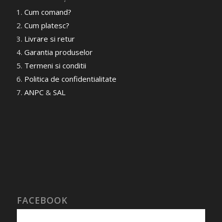
Cum comand?
Cum platesc?
Livrare si retur
Garantia produselor
Termeni si conditii
Politica de confidentialitate
ANPC
&
SAL
FACEBOOK