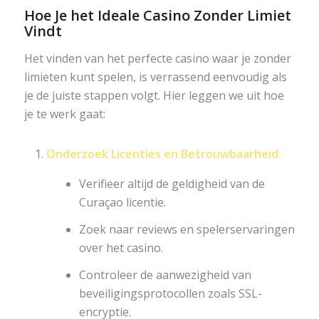
Hoe Je het Ideale Casino Zonder Limiet
Vindt
Het vinden van het perfecte casino waar je zonder
limieten kunt spelen, is verrassend eenvoudig als
je de juiste stappen volgt. Hier leggen we uit hoe
je te werk gaat:
Onderzoek Licenties en Betrouwbaarheid:
Verifieer altijd de geldigheid van de
Curaçao licentie.
Zoek naar reviews en spelerservaringen
over het casino.
Controleer de aanwezigheid van
beveiligingsprotocollen zoals SSL-
encryptie.