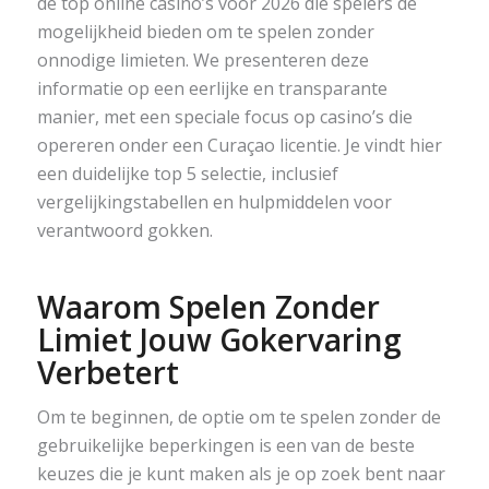
de top online casino’s voor 2026 die spelers de
mogelijkheid bieden om te spelen zonder
onnodige limieten. We presenteren deze
informatie op een eerlijke en transparante
manier, met een speciale focus op casino’s die
opereren onder een Curaçao licentie. Je vindt hier
een duidelijke top 5 selectie, inclusief
vergelijkingstabellen en hulpmiddelen voor
verantwoord gokken.
Waarom Spelen Zonder
Limiet Jouw Gokervaring
Verbetert
Om te beginnen, de optie om te spelen zonder de
gebruikelijke beperkingen is een van de beste
keuzes die je kunt maken als je op zoek bent naar