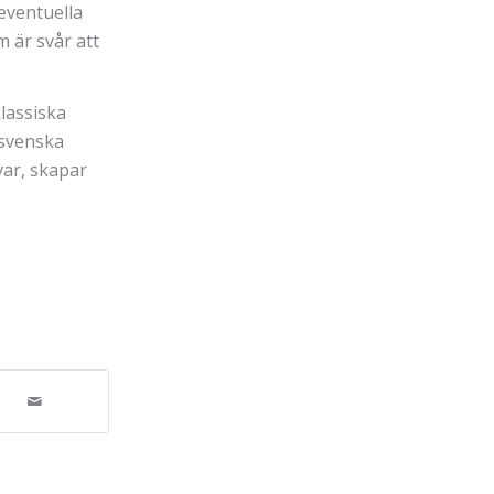
 eventuella
m är svår att
lassiska
 svenska
ar, skapar