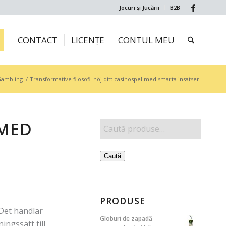
Jocuri și Jucării
B2B
CONTACT
LICENȚE
CONTUL MEU
ambling
/
Transformative filosofi: höj ditt casinospel med smarta insatser
 MED
Caută
PRODUSE
 Det handlar
Globuri de zapadă
ingssätt till