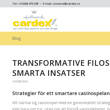
Tel: +4 0268 470 349 – E-mail: comenzi@cardex.ro
Blog
TRANSFORMATIVE FILOS
SMARTA INSATSER
GAMBLING
Strategier för ett smartare casinospela
Att närma sig casinospel med en genomtänkt strategi
inte bara om tur, utan om att förstå sannolikheter, hant