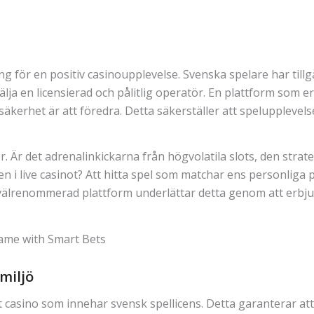
ing för en positiv casinoupplevelse. Svenska spelare har tillgå
välja en licensierad och pålitlig operatör. En plattform som e
äkerhet är att föredra. Detta säkerställer att spelupplevels
 Är det adrenalinkickarna från högvolatila slots, den strat
en i live casinot? Att hitta spel som matchar ens personliga
n välrenommerad plattform underlättar detta genom att erbju
miljö
ett casino som innehar svensk spellicens. Detta garanterar att