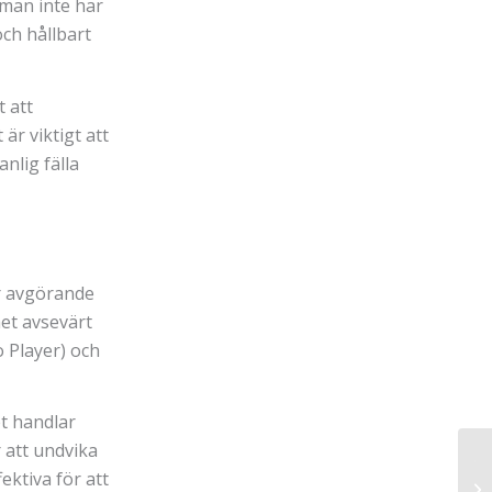
 man inte har
och hållbart
t att
är viktigt att
nlig fälla
r avgörande
het avsevärt
o Player) och
et handlar
 att undvika
To
ektiva för att
En