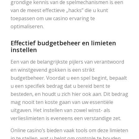
grondige kennis van de spelmechanismen is een
van de meest effectieve „hacks” die u kunt
toepassen om uw casino ervaring te
optimaliseren.
Effectief budgetbeheer en limieten
instellen
Een van de belangrijkste pijlers van verantwoord
en winstgevend gokken is een strikt
budgetbeheer. Voordat u een spel begint, bepaalt
u een specifiek bedrag dat u bereid bent te
besteden, en houdt u zich hier ook aan. Dit bedrag
mag nooit ten koste gaan van uw essentiële
uitgaven. Het instellen van zowel winst- als
verlieslimieten is eveneens een verstandige zet.
Online casino’s bieden vaak tools om deze limieten
in te stellen, wat u helpt om controle te houden.