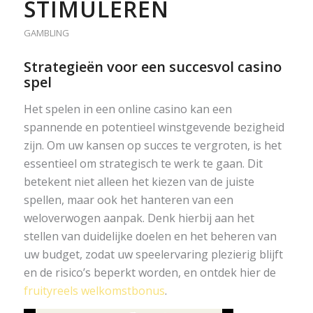
STIMULEREN
GAMBLING
Strategieën voor een succesvol casino
spel
Het spelen in een online casino kan een
spannende en potentieel winstgevende bezigheid
zijn. Om uw kansen op succes te vergroten, is het
essentieel om strategisch te werk te gaan. Dit
betekent niet alleen het kiezen van de juiste
spellen, maar ook het hanteren van een
weloverwogen aanpak. Denk hierbij aan het
stellen van duidelijke doelen en het beheren van
uw budget, zodat uw speelervaring plezierig blijft
en de risico’s beperkt worden, en ontdek hier de
fruityreels welkomstbonus
.