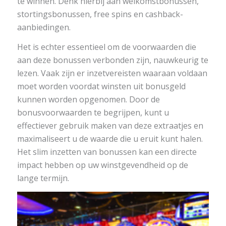
te winnen. Denk hierbij aan welkomstbonussen,
stortingsbonussen, free spins en cashback-
aanbiedingen.
Het is echter essentieel om de voorwaarden die
aan deze bonussen verbonden zijn, nauwkeurig te
lezen. Vaak zijn er inzetvereisten waaraan voldaan
moet worden voordat winsten uit bonusgeld
kunnen worden opgenomen. Door de
bonusvoorwaarden te begrijpen, kunt u
effectiever gebruik maken van deze extraatjes en
maximaliseert u de waarde die u eruit kunt halen.
Het slim inzetten van bonussen kan een directe
impact hebben op uw winstgevendheid op de
lange termijn.