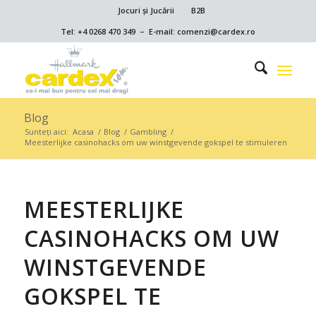
Jocuri și Jucării
B2B
Tel: +4 0268 470 349 – E-mail: comenzi@cardex.ro
Blog
Sunteți aici:
Acasa
/
Blog
/
Gambling
/
Meesterlijke casinohacks om uw winstgevende gokspel te stimuleren
MEESTERLIJKE
CASINOHACKS OM UW
WINSTGEVENDE
GOKSPEL TE