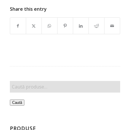
Share this entry
Caută
PRODUSE