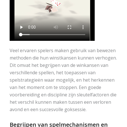
Veel ervaren spelers maken gebruik van bewezen
methoden die hun winstkansen kunnen verhogen.
Dit omvat het begrijpen van de winkansen van
verschillende spellen, het toepassen van
spelstrategieën waar mogelijk, en het herkennen
van het moment om te stoppen. Een goede
voorbereiding en discipline zijn sleutelfactoren die
het verschil kunnen maken tussen een verloren
avond en een succesvolle goksessie.
Begrijpen van spelmechanismen en