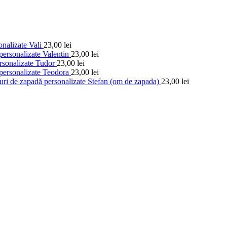
nalizate Vali
23,00
lei
personalizate Valentin
23,00
lei
rsonalizate Tudor
23,00
lei
personalizate Teodora
23,00
lei
ri de zapadă personalizate Stefan (om de zapada)
23,00
lei