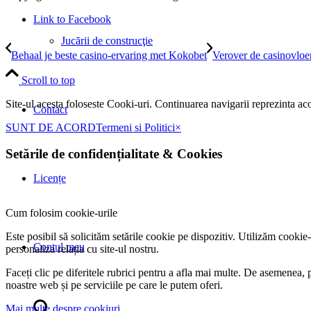
Link to Facebook
Jucării de construcţie
Behaal je beste casino-ervaring met Kokobet
Verover de casinovloe
Scroll to top
Site-ul acesta foloseste Cooki-uri. Continuarea navigarii reprezinta ac
Contact
SUNT DE ACORD
Termeni si Politici
×
Setările de confidențialitate
&
Cookies
Licențe
Cum folosim cookie-urile
Este posibil să solicităm setările cookie pe dispozitiv. Utilizăm cookie
Contul meu
personaliza relația cu site-ul nostru.
Faceți clic pe diferitele rubrici pentru a afla mai multe. De asemenea, 
noastre web și pe serviciile pe care le putem oferi.
Mai multe despre cookiuri