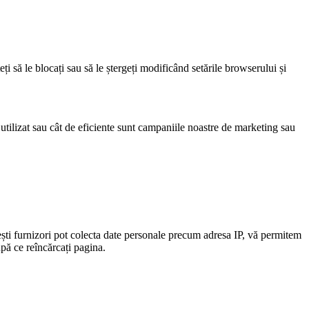
eți să le blocați sau să le ștergeți modificând setările browserului și
 utilizat sau cât de eficiente sunt campaniile noastre de marketing sau
ști furnizori pot colecta date personale precum adresa IP, vă permitem
upă ce reîncărcați pagina.