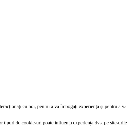
nteracționați cu noi, pentru a vă îmbogăți experiența și pentru a vă
r tipuri de cookie-uri poate influența experiența dvs. pe site-urile