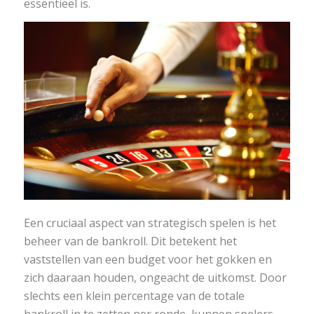
essentieel is.
Een cruciaal aspect van strategisch spelen is het
beheer van de bankroll. Dit betekent het
vaststellen van een budget voor het gokken en
zich daaraan houden, ongeacht de uitkomst. Door
slechts een klein percentage van de totale