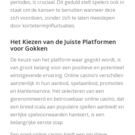
periodes, is cruciaal. Dit geduld stelt spelers ook in
staat om de kansen te benutten wanneer deze
zich voordoen, zonder zich te laten meeslepen
door kortetermijnfluctuaties.
Het Kiezen van de Juiste Platformen
voor Gokken
De keuze van het platform waar gegokt wordt, is
van groot belang voor een positieve en potentieel
winstgevende ervaring. Online casino’s verschillen
aanzienlijk in hun aanbod, spelaanbod, promoties
en klantenservice. Het selecteren van een
gerenommeerd en betrouwbaar online casino, dat
een breed scala aan populaire spellen aanbiedt en
eerlijke spelvoorwaarden hanteert, is een
belangrijke eerste stap.
Een goed online casino biedt een intuïtieve