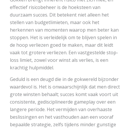
effectief risicobeheer is de hoeksteen van
duurzaam succes. Dit betekent niet alleen het
stellen van budgetlimieten, maar ook het
herkennen van momenten waarop men beter kan
stoppen. Het is verleidelijk om te blijven spelen in
de hoop verliezen goed te maken, maar dit leidt
vaak tot grotere verliezen. Een vastgestelde stop-
loss limiet, zowel voor winst als verlies, is een
krachtig hulpmiddel.
Geduld is een deugd die in de gokwereld bijzonder
waardevol is. Het is onwaarschijnlijk dat men direct
grote winsten behaalt; succes komt vaak voort uit
consistente, gedisciplineerde gameplay over een
langere periode. Het vermijden van overhaaste
beslissingen en het vasthouden aan een vooraf
bepaalde strategie, zelfs tijdens minder gunstige