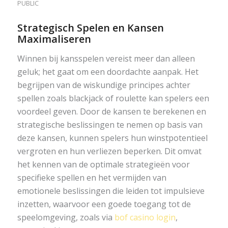
PUBLIC
Strategisch Spelen en Kansen
Maximaliseren
Winnen bij kansspelen vereist meer dan alleen
geluk; het gaat om een doordachte aanpak. Het
begrijpen van de wiskundige principes achter
spellen zoals blackjack of roulette kan spelers een
voordeel geven. Door de kansen te berekenen en
strategische beslissingen te nemen op basis van
deze kansen, kunnen spelers hun winstpotentieel
vergroten en hun verliezen beperken. Dit omvat
het kennen van de optimale strategieën voor
specifieke spellen en het vermijden van
emotionele beslissingen die leiden tot impulsieve
inzetten, waarvoor een goede toegang tot de
speelomgeving, zoals via
bof casino login
,