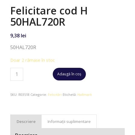
Felicitare cod H
50HAL720R
9,38
lei
50HAL720R
Doar 2 rămase în stoc
Adaugă în coș
SKU:
R03518
Categorie:
Felicitări
Etichetă:
Hallmark
Descriere
Informații suplimentare