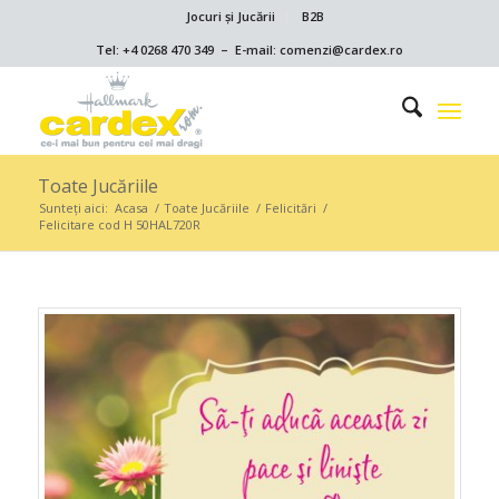
Jocuri și Jucării
B2B
Tel: +4 0268 470 349 – E-mail: comenzi@cardex.ro
Toate Jucăriile
Sunteți aici:
Acasa
/
Toate Jucăriile
/
Felicitări
/
Felicitare cod H 50HAL720R