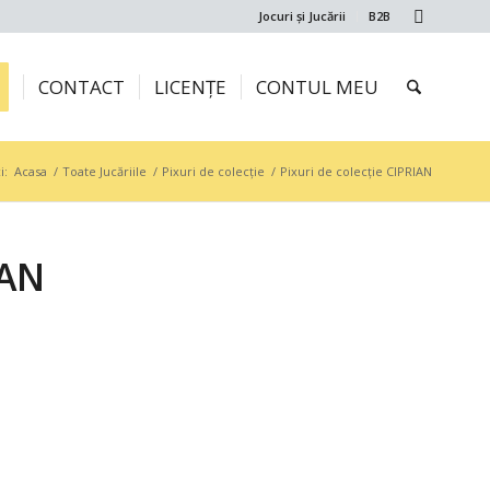
Jocuri și Jucării
B2B
CONTACT
LICENȚE
CONTUL MEU
i:
Acasa
/
Toate Jucăriile
/
Pixuri de colecție
/
Pixuri de colecție CIPRIAN
IAN