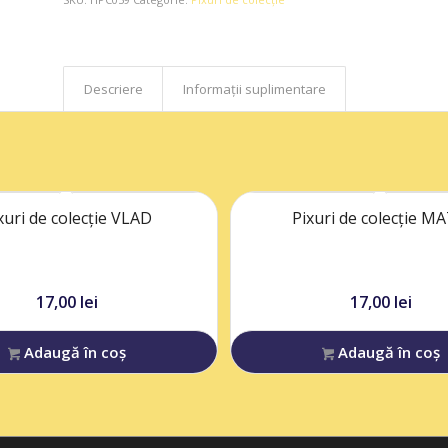
Descriere
Informații suplimentare
xuri de colecție VLAD
Pixuri de colecție M
17,00
lei
17,00
lei
Adaugă în coș
Adaugă în coș