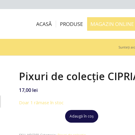
ACASĂ
PRODUSE
MAGAZIN ONLINE
Sunteți aic
Pixuri de colecție CIPR
17,00
lei
Doar 1 rămase în stoc
Adaugă în coș
SKU:
HPC059
Categorie:
Pixuri de colecție