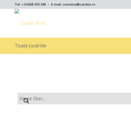
Tel: +4 0268 470 349 – E-mail: comenzi@cardex.ro
Toate Jucăriile