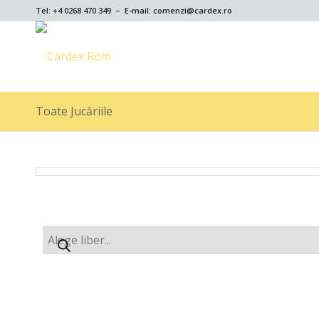
Tel: +4 0268 470 349 – E-mail: comenzi@cardex.ro
Toate Jucăriile