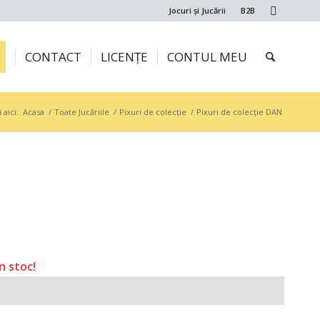
Jocuri și Jucării
B2B
CONTACT
LICENȚE
CONTUL MEU
 aici:
Acasa
/
Toate Jucăriile
/
Pixuri de colecție
/
Pixuri de colecție DAN
n stoc!