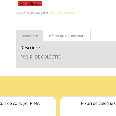
Cer notificare!
SKU:
HPC066
Categorie:
Pixuri de colecție
Descriere
Informații suplimentare
Descriere
PIXURI DE COLECTIE
xuri de colecție IRINA
Pixuri de colecție 