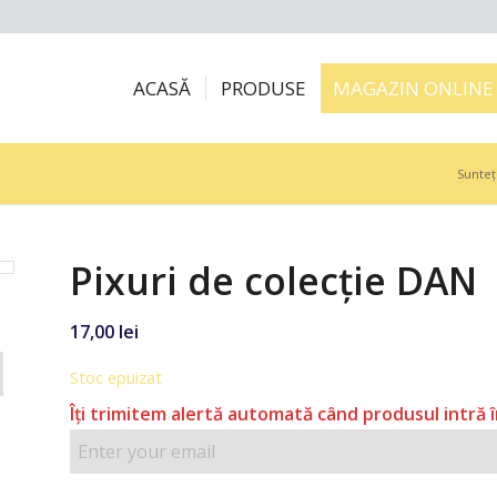
ACASĂ
PRODUSE
MAGAZIN ONLINE
Sunteți
Pixuri de colecție DAN
17,00
lei
Stoc epuizat
Îţi trimitem alertă automată când produsul intră î