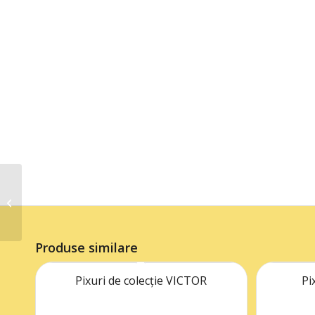
Pixuri de colecție
Super UNCHI
Produse similare
Pixuri de colecție VICTOR
Pi