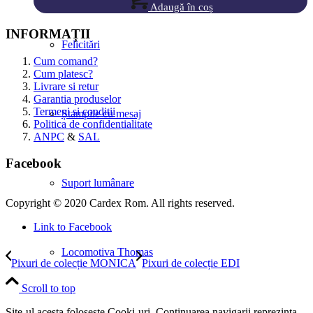
Adaugă în coș
INFORMAȚII
Felicitări
Cum comand?
Cum platesc?
Livrare si retur
Garantia produselor
Termeni si conditii
Ștampile cu mesaj
Politica de confidentialitate
ANPC
&
SAL
Facebook
Suport lumânare
Copyright © 2020 Cardex Rom. All rights reserved.
Link to Facebook
Locomotiva Thomas
Pixuri de colecție MONICA
Pixuri de colecție EDI
Scroll to top
Site-ul acesta foloseste Cooki-uri. Continuarea navigarii reprezinta