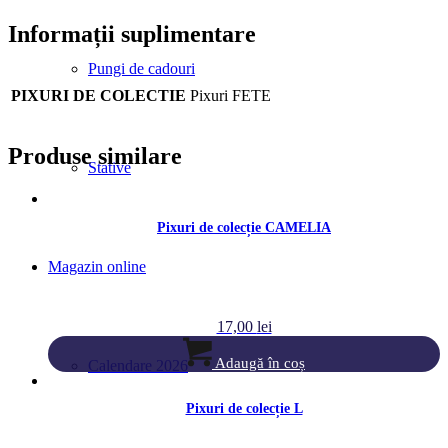
Informații suplimentare
Pungi de cadouri
PIXURI DE COLECTIE
Pixuri FETE
Produse similare
Stative
Pixuri de colecție CAMELIA
Magazin online
17,00
lei
Adaugă în coș
Calendare 2026
Pixuri de colecție L