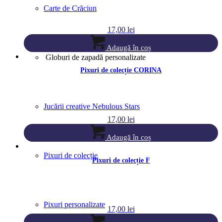
Carte de Crăciun
17,00
lei
Adaugă în coș
Globuri de zapadă personalizate
Pixuri de colecție CORINA
Jucării creative Nebulous Stars
17,00
lei
Adaugă în coș
Pixuri de colecție
Pixuri de colecție F
Pixuri personalizate
17,00
lei