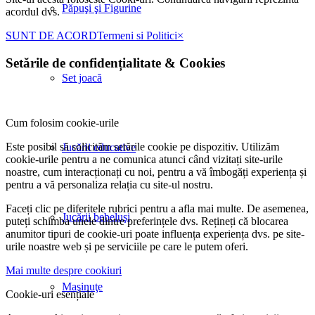
Păpuşi şi Figurine
acordul dvs.
SUNT DE ACORD
Termeni si Politici
×
Setările de confidențialitate
&
Cookies
Set joacă
Cum folosim cookie-urile
Este posibil să solicităm setările cookie pe dispozitiv. Utilizăm
Jucării educative
cookie-urile pentru a ne comunica atunci când vizitați site-urile
noastre, cum interacționați cu noi, pentru a vă îmbogăți experiența și
pentru a vă personaliza relația cu site-ul nostru.
Faceți clic pe diferitele rubrici pentru a afla mai multe. De asemenea,
Jucării bebeluşi
puteți schimba unele dintre preferințele dvs. Rețineți că blocarea
anumitor tipuri de cookie-uri poate influența experiența dvs. pe site-
urile noastre web și pe serviciile pe care le putem oferi.
Mai multe despre cookiuri
Maşinuţe
Cookie-uri esențiale