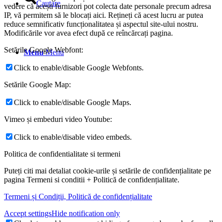
Cautare
vedere că acești furnizori pot colecta date personale precum adresa
IP, vă permitem să le blocați aici. Rețineți că acest lucru ar putea
reduce semnificativ funcționalitatea și aspectul site-ului nostru.
Modificările vor avea efect după ce reîncărcați pagina.
Setările Google Webfont:
Menu
Menu
Click to enable/disable Google Webfonts.
Setările Google Map:
Click to enable/disable Google Maps.
Vimeo și embeduri video Youtube:
Click to enable/disable video embeds.
Politica de confidentialitate si termeni
Puteți citi mai detaliat cookie-urile și setările de confidențialitate pe
pagina Termeni si conditii + Politică de confidențialitate.
Termeni și Condiții, Politică de confidențialitate
Accept settings
Hide notification only