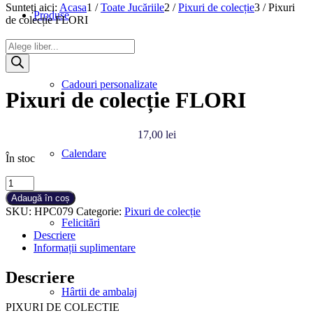
Sunteți aici:
Acasa
1
/
Toate Jucăriile
2
/
Pixuri de colecție
3
/
Pixuri
Produse
de colecție FLORI
Products
search
Cadouri personalizate
Pixuri de colecție FLORI
17,00
lei
Calendare
În stoc
Cantitate
Pixuri
Adaugă în coș
de
SKU:
HPC079
Categorie:
Pixuri de colecție
colecție
Felicitări
FLORI
Descriere
Informații suplimentare
Descriere
Hârtii de ambalaj
PIXURI DE COLECTIE