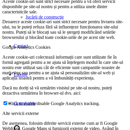
Aceste cookie-uri sunt strict necesare pentru a vă oferi servicii
disponibile pe site-ul nostru și pentru a utiliza unele dintre
caracteristicile sale.
Jucării de construcţie
Deoarece aceste cookie-uri sunt strict necesare pentru livrarea site-
ului, nu le puteți refuza fără să influențeze funcționarea site-ului
nostru. Puteți să le blocați sau să le ștergeți modificând setările
browserului și blocând toate cookie-urile de pe acest site web.
Contact
Google Analytics Cookies
Aceste cookie-uri colectează informații care sunt utilizate fie în
formă agregată pentru a ne ajuta să înțelegem modul în care site-ul
nostru este utilizat sau cât de eficiente sunt campaniile noastre de
marketing sau pentru a ne ajuta să personalizăm site-ul web și
Licențe
aplicația noastră pentru a vă îmbunătăți experiența.
Dacă nu doriți să vă urmărim visistul pe site-ul nostru, puteți
dezactiva urmărirea în browser-ul dvs. aici:
Contul meu
Click to enable/disable Google Analytics tracking.
Alte servicii externe
De asemenea, folosim diferite servicii externe cum ar fi Google
Webfonts, Google Maps și furnizorii externi de video. Având în