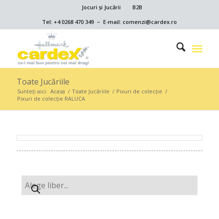
Jocuri și Jucării
B2B
Tel: +4 0268 470 349 – E-mail: comenzi@cardex.ro
Toate Jucăriile
Sunteți aici:
Acasa
/
Toate Jucăriile
/
Pixuri de colecție
/
Pixuri de colecție RALUCA