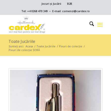
Jocuri și Jucării
B2B
Tel: +4 0268 470 349 – E-mail: comenzi@cardex.ro
Toate Jucăriile
Sunteți aici:
Acasa
/
Toate Jucăriile
/
Pixuri de colecție
/
Pixuri de colecție SORĂ