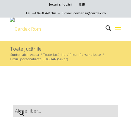
Jocuri și Jucării
B2B
Tel: +4 0268 470 349 – E-mail: comenzi@cardex.ro
Toate Jucăriile
Sunteți aici:
Acasa
/
Toate Jucăriile
/
Pixuri Personalizate
/
Pixuri personalizate BOGDAN (Silver)