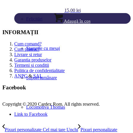
15,00
lei
Felicitări
Adaugă în coș
INFORMAȚII
Cum comand?
Ștampile cu mesaj
Cum platesc?
Livrare si retur
Garantia produselor
Termeni si conditii
Politica de confidentialitate
ANPC
&
SAL
Suport lumânare
Facebook
Copyright © 2020 Cardex Rom. All rights reserved.
Locomotiva Thomas
Link to Facebook
Pixuri personalizate Cel mai tare Unchi
Pixuri personalizate