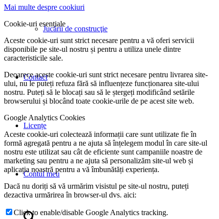
Mai multe despre cookiuri
Cookie-uri esențiale
Jucării de construcţie
Aceste cookie-uri sunt strict necesare pentru a vă oferi servicii
disponibile pe site-ul nostru și pentru a utiliza unele dintre
caracteristicile sale.
Deoarece aceste cookie-uri sunt strict necesare pentru livrarea site-
Contact
ului, nu le puteți refuza fără să influențeze funcționarea site-ului
nostru. Puteți să le blocați sau să le ștergeți modificând setările
browserului și blocând toate cookie-urile de pe acest site web.
Google Analytics Cookies
Licențe
Aceste cookie-uri colectează informații care sunt utilizate fie în
formă agregată pentru a ne ajuta să înțelegem modul în care site-ul
nostru este utilizat sau cât de eficiente sunt campaniile noastre de
marketing sau pentru a ne ajuta să personalizăm site-ul web și
aplicația noastră pentru a vă îmbunătăți experiența.
Contul meu
Dacă nu doriți să vă urmărim visistul pe site-ul nostru, puteți
dezactiva urmărirea în browser-ul dvs. aici:
Click to enable/disable Google Analytics tracking.