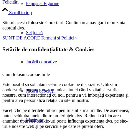
Felicitări
Păpuşi şi Figurine
Scroll to top
Site-ul acesta foloseste Cooki-uri. Continuarea navigarii reprezinta
acordul dvs.
Set joacă
SUNT DE ACORD
Termeni si Politici
×
Setările de confidențialitate
&
Cookies
Jucării educative
Cum folosim cookie-urile
Este posibil să solicităm setările cookie pe dispozitiv. Utilizăm
cookie-urile pentru a ne comunica atunci când vizitați site-urile
Jucării bebeluşi
noastre, cum interacționați cu noi, pentru a vă îmbogăți experiența și
pentru a vă personaliza relația cu site-ul nostru.
Faceți clic pe diferitele rubrici pentru a afla mai multe. De asemenea,
puteți schimba unele dintre preferințele dvs. Rețineți că blocarea
Maşinuţe
anumitor tipuri de cookie-uri poate influența experiența dvs. pe site-
urile noastre web și pe serviciile pe care le putem oferi.