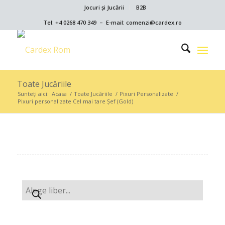
Jocuri și Jucării
B2B
Tel: +4 0268 470 349 – E-mail: comenzi@cardex.ro
Toate Jucăriile
Sunteți aici:
Acasa
/
Toate Jucăriile
/
Pixuri Personalizate
/
Pixuri personalizate Cel mai tare Şef (Gold)