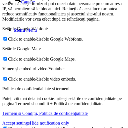
Cautare
vedere că acești furnizori pot colecta date personale precum adresa
IP, vă permitem să le blocați aici. Rețineți că acest lucru ar putea
reduce semnificativ funcționalitatea și aspectul site-ului nostru.
Modificările vor avea efect după ce reîncărcați pagina.
Setările Google Webfont:
Menu
Menu
Click to enable/disable Google Webfonts.
Setările Google Map:
Click to enable/disable Google Maps.
Vimeo și embeduri video Youtube:
Click to enable/disable video embeds.
Politica de confidentialitate si termeni
Puteți citi mai detaliat cookie-urile și setările de confidențialitate pe
pagina Termeni si conditii + Politică de confidențialitate.
Termeni și Condiții, Politică de confidențialitate
Accept settings
Hide notification only