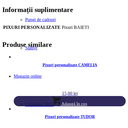
Informații suplimentare
Pungi de cadouri
PIXURI PERSONALIZATE
Pixuri BAIETI
Produse similare
Stative
Pixuri personalizate CAMELIA
Magazin online
15,00
lei
Adaugă în coș
Calendare 2026
Pixuri personalizate TUDOR