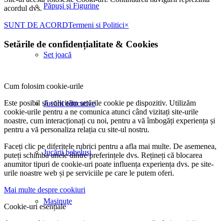
Păpuşi şi Figurine
acordul dvs.
SUNT DE ACORD
Termeni si Politici
×
Setările de confidențialitate
&
Cookies
Set joacă
Cum folosim cookie-urile
Este posibil să solicităm setările cookie pe dispozitiv. Utilizăm
Jucării educative
cookie-urile pentru a ne comunica atunci când vizitați site-urile
noastre, cum interacționați cu noi, pentru a vă îmbogăți experiența și
pentru a vă personaliza relația cu site-ul nostru.
Faceți clic pe diferitele rubrici pentru a afla mai multe. De asemenea,
Jucării bebeluşi
puteți schimba unele dintre preferințele dvs. Rețineți că blocarea
anumitor tipuri de cookie-uri poate influența experiența dvs. pe site-
urile noastre web și pe serviciile pe care le putem oferi.
Mai multe despre cookiuri
Maşinuţe
Cookie-uri esențiale