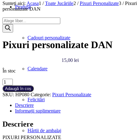
Sunteți aici:
Acasa
1
/
Toate Jucăriile
2
/
Pixuri Personalizate
3
/
Pixuri
Produse
personalizate DAN
Products
search
Cadouri personalizate
Pixuri personalizate DAN
15,00
lei
Calendare
În stoc
Cantitate
Pixuri
Adaugă în coș
personalizate
SKU:
HP080
Categorie:
Pixuri Personalizate
DAN
Felicitări
Descriere
Informații suplimentare
Descriere
Hârtii de ambalaj
PIXURI PERSONALIZATE