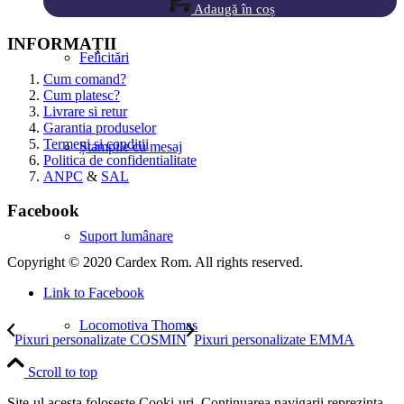
Adaugă în coș
INFORMAȚII
Felicitări
Cum comand?
Cum platesc?
Livrare si retur
Garantia produselor
Termeni si conditii
Ștampile cu mesaj
Politica de confidentialitate
ANPC
&
SAL
Facebook
Suport lumânare
Copyright © 2020 Cardex Rom. All rights reserved.
Link to Facebook
Locomotiva Thomas
Pixuri personalizate COSMIN
Pixuri personalizate EMMA
Scroll to top
Site-ul acesta foloseste Cooki-uri. Continuarea navigarii reprezinta