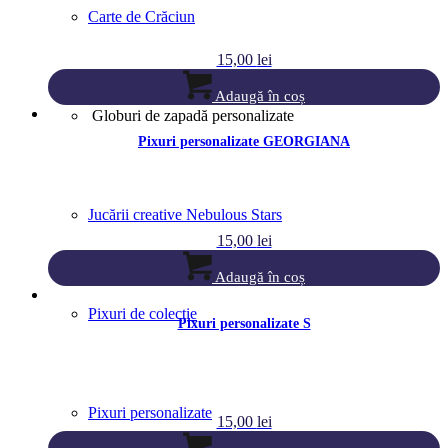
Carte de Crăciun
15,00
lei
Adaugă în coș
Globuri de zapadă personalizate
Pixuri personalizate GEORGIANA
Jucării creative Nebulous Stars
15,00
lei
Adaugă în coș
Pixuri de colecție
Pixuri personalizate S
Pixuri personalizate
15,00
lei