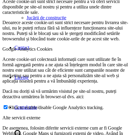
Aceste cookie-uri sunt strict necesare pentru a vă oferi servicii
disponibile pe site-ul nostru și pentru a utiliza unele dintre
caracteristicile sale.
Jucării de construcţie
Deoarece aceste cookie-uri sunt strict necesare pentru livrarea site-
ului, nu le puteți refuza fără să influențeze funcționarea site-ului
nostru. Puteți să le blocați sau să le ștergeți modificând setările
browserului și blocând toate cookie-urile de pe acest site web.
Contact
Google Analytics Cookies
Aceste cookie-uri colectează informații care sunt utilizate fie în
formă agregată pentru a ne ajuta să înțelegem modul în care site-ul
nostru este utilizat sau cât de eficiente sunt campaniile noastre de
marketing sau pentru a ne ajuta să personalizăm site-ul web și
Licențe
aplicația noastră pentru a vă îmbunătăți experiența.
Dacă nu doriți să vă urmărim visistul pe site-ul nostru, puteți
dezactiva urmărirea în browser-ul dvs. aici:
Contul meu
Click to enable/disable Google Analytics tracking.
Alte servicii externe
De asemenea, folosim diferite servicii externe cum ar fi Google
Webfonts, Google Maps și furnizorii externi de video. Având în