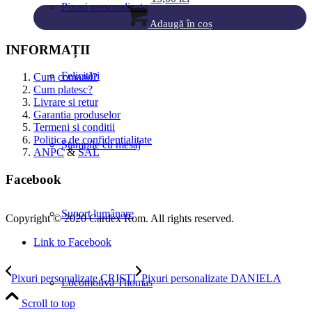
Pixuri personalizate
Adaugă în coș
INFORMAȚII
Felicitări
Cum comand?
Cum platesc?
Livrare si retur
Garantia produselor
Termeni si conditii
Politica de confidentialitate
Ștampile cu mesaj
ANPC
&
SAL
Facebook
Suport lumânare
Copyright © 2020 Cardex Rom. All rights reserved.
Link to Facebook
Pixuri personalizate CRISTI
Pixuri personalizate DANIELA
Locomotiva Thomas
Scroll to top