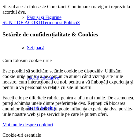
Site-ul acesta foloseste Cooki-uri. Continuarea navigarii reprezinta
acordul dvs.
Păpuşi şi Figurine
SUNT DE ACORD
Termeni si Politici
×
Setările de confidențialitate
&
Cookies
Set joacă
Cum folosim cookie-urile
Este posibil să solicităm setările cookie pe dispozitiv. Utilizăm
cookie-urile pentru a ne comunica atunci când vizitați site-urile
Jucării educative
noastre, cum interacționați cu noi, pentru a vă îmbogăți experiența și
pentru a vă personaliza relația cu site-ul nostru.
Faceți clic pe diferitele rubrici pentru a afla mai multe. De asemenea,
puteți schimba unele dintre preferințele dvs. Rețineți că blocarea
Jucării bebeluşi
anumitor tipuri de cookie-uri poate influența experiența dvs. pe site-
urile noastre web și pe serviciile pe care le putem oferi.
Mai multe despre cookiuri
Cookie-uri esențiale