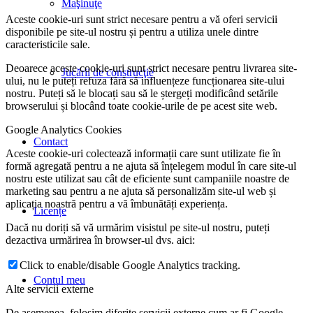
Maşinuţe
Aceste cookie-uri sunt strict necesare pentru a vă oferi servicii
disponibile pe site-ul nostru și pentru a utiliza unele dintre
caracteristicile sale.
Deoarece aceste cookie-uri sunt strict necesare pentru livrarea site-
Jucării de construcţie
ului, nu le puteți refuza fără să influențeze funcționarea site-ului
nostru. Puteți să le blocați sau să le ștergeți modificând setările
browserului și blocând toate cookie-urile de pe acest site web.
Google Analytics Cookies
Contact
Aceste cookie-uri colectează informații care sunt utilizate fie în
formă agregată pentru a ne ajuta să înțelegem modul în care site-ul
nostru este utilizat sau cât de eficiente sunt campaniile noastre de
marketing sau pentru a ne ajuta să personalizăm site-ul web și
aplicația noastră pentru a vă îmbunătăți experiența.
Licențe
Dacă nu doriți să vă urmărim visistul pe site-ul nostru, puteți
dezactiva urmărirea în browser-ul dvs. aici:
Click to enable/disable Google Analytics tracking.
Contul meu
Alte servicii externe
De asemenea, folosim diferite servicii externe cum ar fi Google