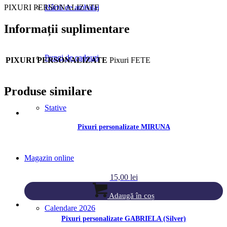
Hârtii de ambalaj
PIXURI PERSONALIZATE
Informații suplimentare
Pungi de cadouri
PIXURI PERSONALIZATE
Pixuri FETE
Produse similare
Stative
Pixuri personalizate MIRUNA
Magazin online
15,00
lei
Adaugă în coș
Calendare 2026
Pixuri personalizate GABRIELA (Silver)