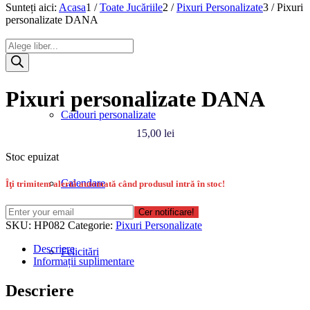
Sunteți aici:
Acasa
1
/
Toate Jucăriile
2
/
Pixuri Personalizate
3
/
Pixuri
personalizate DANA
Products
Produse
search
Pixuri personalizate DANA
Cadouri personalizate
15,00
lei
Stoc epuizat
Calendare
Îţi trimitem alertă automată când produsul intră în stoc!
Cer notificare!
SKU:
HP082
Categorie:
Pixuri Personalizate
Descriere
Felicitări
Informații suplimentare
Descriere