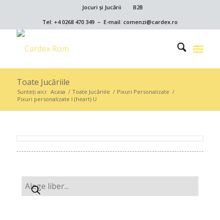
Jocuri și Jucării
B2B
Tel: +4 0268 470 349 – E-mail: comenzi@cardex.ro
Toate Jucăriile
Sunteți aici:
Acasa
/
Toate Jucăriile
/
Pixuri Personalizate
/
Pixuri personalizate I (heart) U