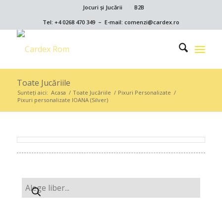
Jocuri și Jucării
B2B
Tel: +4 0268 470 349 – E-mail: comenzi@cardex.ro
Toate Jucăriile
Sunteți aici:
Acasa
/
Toate Jucăriile
/
Pixuri Personalizate
/
Pixuri personalizate IOANA (Silver)