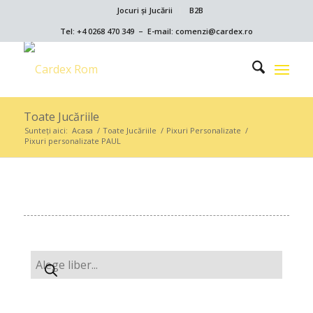
Jocuri și Jucării
B2B
Tel: +4 0268 470 349 – E-mail: comenzi@cardex.ro
Toate Jucăriile
Sunteți aici:
Acasa
/
Toate Jucăriile
/
Pixuri Personalizate
/
Pixuri personalizate PAUL