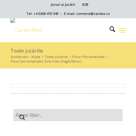
Jocuri și Jucării
B2B
Tel: +4 0268 470 349 – E-mail: comenzi@cardex.ro
Toate Jucăriile
Sunteți aici:
Acasa
/
Toate Jucăriile
/
Pixuri Personalizate
/
Pixuri personalizate Sora mea dragă (Silver)