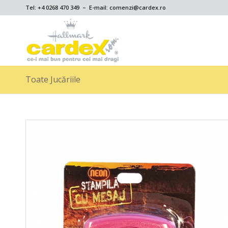
Tel: +4 0268 470 349 – E-mail: comenzi@cardex.ro
Toate Jucăriile