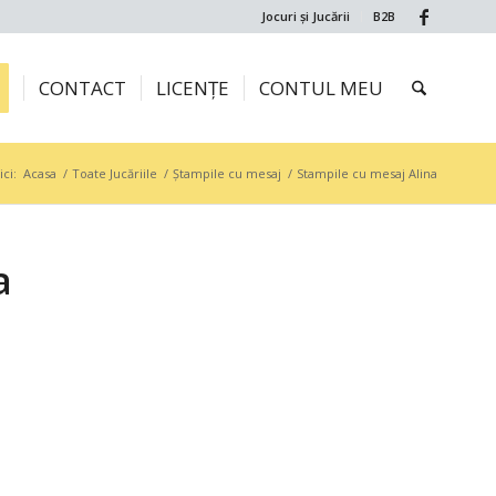
Jocuri și Jucării
B2B
CONTACT
LICENȚE
CONTUL MEU
ici:
Acasa
/
Toate Jucăriile
/
Ștampile cu mesaj
/
Stampile cu mesaj Alina
a