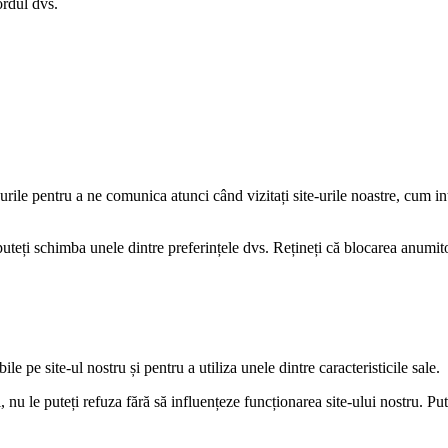
ordul dvs.
-urile pentru a ne comunica atunci când vizitați site-urile noastre, cum i
puteți schimba unele dintre preferințele dvs. Rețineți că blocarea anumito
le pe site-ul nostru și pentru a utiliza unele dintre caracteristicile sale.
 nu le puteți refuza fără să influențeze funcționarea site-ului nostru. Put