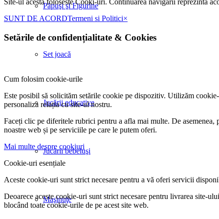
Site-ul acesta foloseste Cooki-uri. Continuarea navigarii reprezinta ac
Păpuşi şi Figurine
SUNT DE ACORD
Termeni si Politici
×
Setările de confidențialitate
&
Cookies
Set joacă
Cum folosim cookie-urile
Este posibil să solicităm setările cookie pe dispozitiv. Utilizăm cookie
Jucării educative
personaliza relația cu site-ul nostru.
Faceți clic pe diferitele rubrici pentru a afla mai multe. De asemenea, 
noastre web și pe serviciile pe care le putem oferi.
Mai multe despre cookiuri
Jucării bebeluşi
Cookie-uri esențiale
Aceste cookie-uri sunt strict necesare pentru a vă oferi servicii disponibi
Deoarece aceste cookie-uri sunt strict necesare pentru livrarea site-ului,
Maşinuţe
blocând toate cookie-urile de pe acest site web.