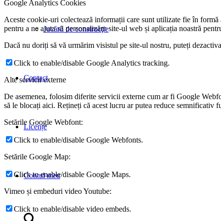
Google Analytics Cookies
Aceste cookie-uri colectează informații care sunt utilizate fie în formă
pentru a ne ajuta să personalizăm site-ul web și aplicația noastră pentr
Jucării de construcţie
Dacă nu doriți să vă urmărim visistul pe site-ul nostru, puteți dezactiv
Click to enable/disable Google Analytics tracking.
Contact
Alte servicii externe
De asemenea, folosim diferite servicii externe cum ar fi Google Webfo
să le blocați aici. Rețineți că acest lucru ar putea reduce semnificativ 
Setările Google Webfont:
Licențe
Click to enable/disable Google Webfonts.
Setările Google Map:
Click to enable/disable Google Maps.
Contul meu
Vimeo și embeduri video Youtube:
Click to enable/disable video embeds.