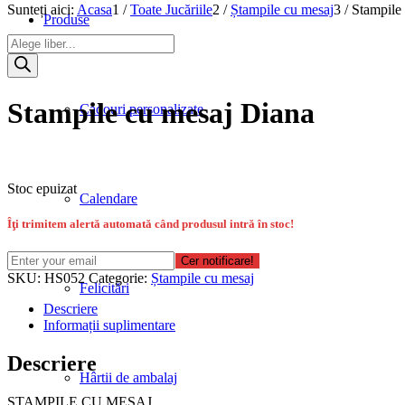
Sunteți aici:
Acasa
1
/
Toate Jucăriile
2
/
Ștampile cu mesaj
3
/
Stampile
Produse
Products
search
Stampile cu mesaj Diana
Cadouri personalizate
Stoc epuizat
Calendare
Îţi trimitem alertă automată când produsul intră în stoc!
Cer notificare!
SKU:
HS052
Categorie:
Ștampile cu mesaj
Felicitări
Descriere
Informații suplimentare
Descriere
Hârtii de ambalaj
STAMPILE CU MESAJ