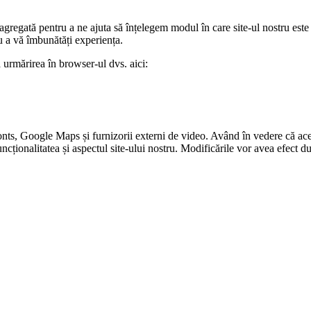
 agregată pentru a ne ajuta să înțelegem modul în care site-ul nostru este
u a vă îmbunătăți experiența.
a urmărirea în browser-ul dvs. aici:
nts, Google Maps și furnizorii externi de video. Având în vedere că ace
funcționalitatea și aspectul site-ului nostru. Modificările vor avea efect d