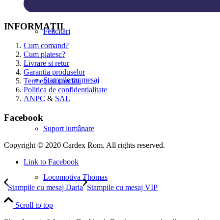
INFORMAȚII
Felicitări
Cum comand?
Cum platesc?
Livrare si retur
Garantia produselor
Ștampile cu mesaj
Termeni si conditii
Politica de confidentialitate
ANPC
&
SAL
Facebook
Suport lumânare
Copyright © 2020 Cardex Rom. All rights reserved.
Link to Facebook
Locomotiva Thomas
Stampile cu mesaj Daria
Stampile cu mesaj VIP
Scroll to top