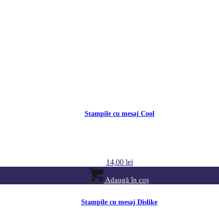
Stampile cu mesaj Cool
14,00
lei
Adaugă în coș
Stampile cu mesaj Dislike