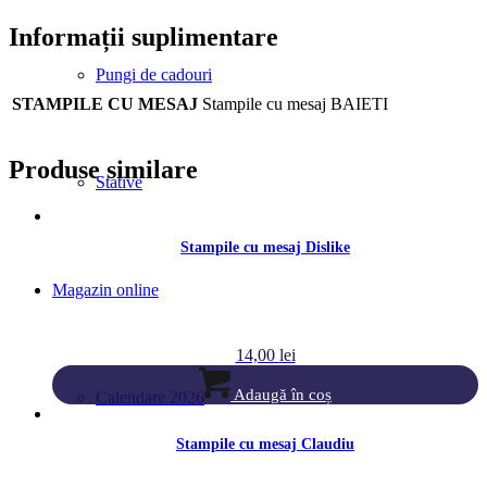
Informații suplimentare
Pungi de cadouri
STAMPILE CU MESAJ
Stampile cu mesaj BAIETI
Produse similare
Stative
Stampile cu mesaj Dislike
Magazin online
14,00
lei
Adaugă în coș
Calendare 2026
Stampile cu mesaj Claudiu