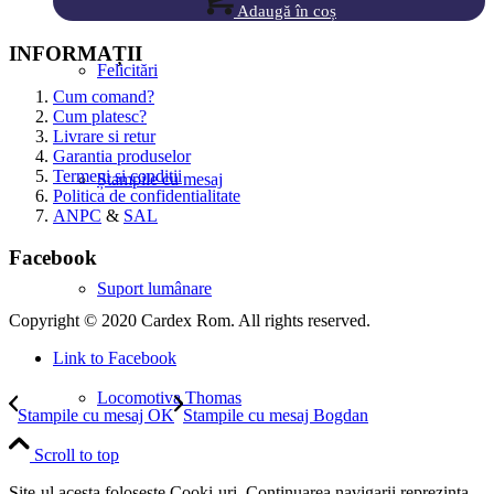
Adaugă în coș
INFORMAȚII
Felicitări
Cum comand?
Cum platesc?
Livrare si retur
Garantia produselor
Termeni si conditii
Ștampile cu mesaj
Politica de confidentialitate
ANPC
&
SAL
Facebook
Suport lumânare
Copyright © 2020 Cardex Rom. All rights reserved.
Link to Facebook
Locomotiva Thomas
Stampile cu mesaj OK
Stampile cu mesaj Bogdan
Scroll to top
Site-ul acesta foloseste Cooki-uri. Continuarea navigarii reprezinta