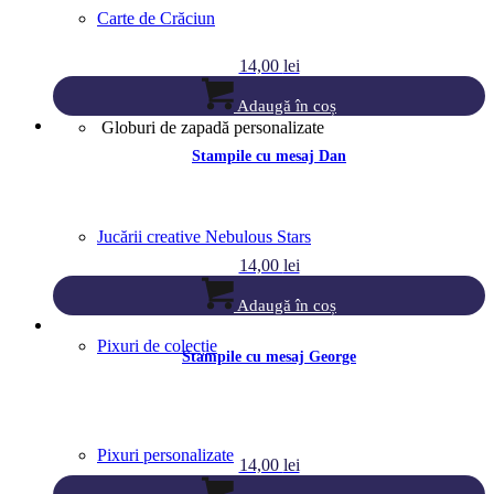
Carte de Crăciun
14,00
lei
Adaugă în coș
Globuri de zapadă personalizate
Stampile cu mesaj Dan
Jucării creative Nebulous Stars
14,00
lei
Adaugă în coș
Pixuri de colecție
Stampile cu mesaj George
Pixuri personalizate
14,00
lei