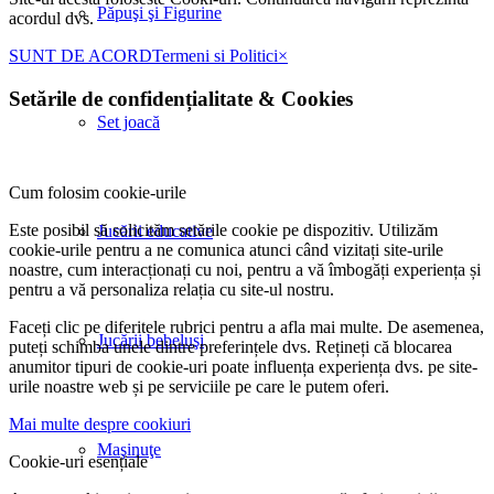
Păpuşi şi Figurine
acordul dvs.
SUNT DE ACORD
Termeni si Politici
×
Setările de confidențialitate
&
Cookies
Set joacă
Cum folosim cookie-urile
Este posibil să solicităm setările cookie pe dispozitiv. Utilizăm
Jucării educative
cookie-urile pentru a ne comunica atunci când vizitați site-urile
noastre, cum interacționați cu noi, pentru a vă îmbogăți experiența și
pentru a vă personaliza relația cu site-ul nostru.
Faceți clic pe diferitele rubrici pentru a afla mai multe. De asemenea,
Jucării bebeluşi
puteți schimba unele dintre preferințele dvs. Rețineți că blocarea
anumitor tipuri de cookie-uri poate influența experiența dvs. pe site-
urile noastre web și pe serviciile pe care le putem oferi.
Mai multe despre cookiuri
Maşinuţe
Cookie-uri esențiale