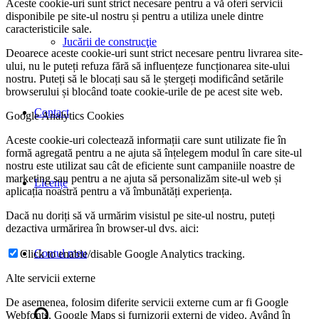
Aceste cookie-uri sunt strict necesare pentru a vă oferi servicii
disponibile pe site-ul nostru și pentru a utiliza unele dintre
caracteristicile sale.
Jucării de construcţie
Deoarece aceste cookie-uri sunt strict necesare pentru livrarea site-
ului, nu le puteți refuza fără să influențeze funcționarea site-ului
nostru. Puteți să le blocați sau să le ștergeți modificând setările
browserului și blocând toate cookie-urile de pe acest site web.
Contact
Google Analytics Cookies
Aceste cookie-uri colectează informații care sunt utilizate fie în
formă agregată pentru a ne ajuta să înțelegem modul în care site-ul
nostru este utilizat sau cât de eficiente sunt campaniile noastre de
marketing sau pentru a ne ajuta să personalizăm site-ul web și
Licențe
aplicația noastră pentru a vă îmbunătăți experiența.
Dacă nu doriți să vă urmărim visistul pe site-ul nostru, puteți
dezactiva urmărirea în browser-ul dvs. aici:
Contul meu
Click to enable/disable Google Analytics tracking.
Alte servicii externe
De asemenea, folosim diferite servicii externe cum ar fi Google
Webfonts, Google Maps și furnizorii externi de video. Având în