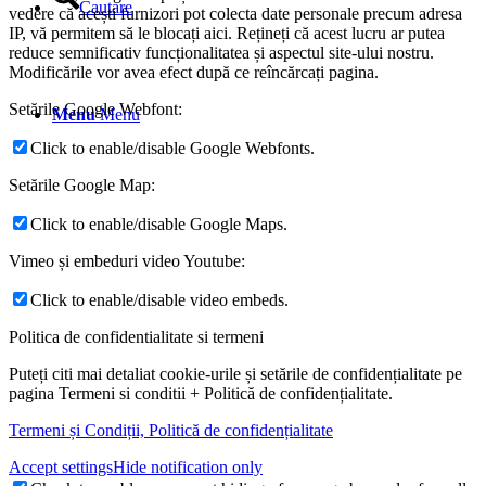
Cautare
vedere că acești furnizori pot colecta date personale precum adresa
IP, vă permitem să le blocați aici. Rețineți că acest lucru ar putea
reduce semnificativ funcționalitatea și aspectul site-ului nostru.
Modificările vor avea efect după ce reîncărcați pagina.
Setările Google Webfont:
Menu
Menu
Click to enable/disable Google Webfonts.
Setările Google Map:
Click to enable/disable Google Maps.
Vimeo și embeduri video Youtube:
Click to enable/disable video embeds.
Politica de confidentialitate si termeni
Puteți citi mai detaliat cookie-urile și setările de confidențialitate pe
pagina Termeni si conditii + Politică de confidențialitate.
Termeni și Condiții, Politică de confidențialitate
Accept settings
Hide notification only