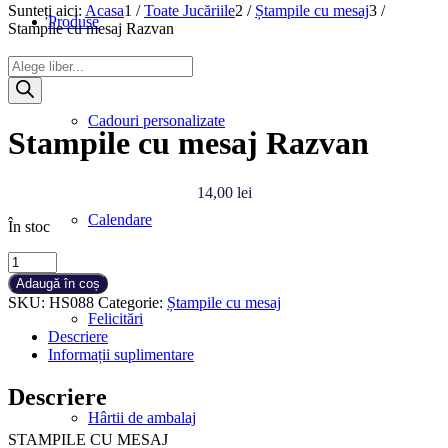
Sunteți aici:
Acasa
1
/
Toate Jucăriile
2
/
Ștampile cu mesaj
3
/
Produse
Stampile cu mesaj Razvan
Products
search
Cadouri personalizate
Stampile cu mesaj Razvan
14,00
lei
Calendare
În stoc
Cantitate
Stampile
Adaugă în coș
cu
SKU:
HS088
Categorie:
Ștampile cu mesaj
mesaj
Felicitări
Razvan
Descriere
Informații suplimentare
Descriere
Hârtii de ambalaj
STAMPILE CU MESAJ