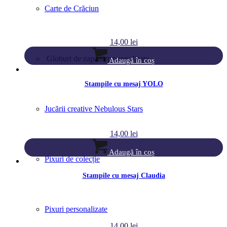
Carte de Crăciun
14,00
lei
Globuri de zapadă personalizate
Adaugă în coș
Stampile cu mesaj YOLO
Jucării creative Nebulous Stars
14,00
lei
Adaugă în coș
Pixuri de colecție
Stampile cu mesaj Claudia
Pixuri personalizate
14,00
lei