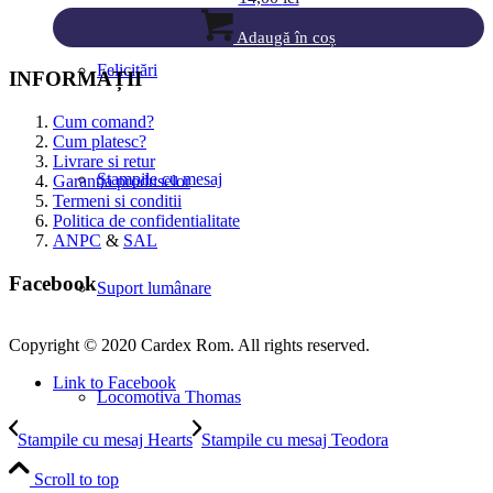
Adaugă în coș
Felicitări
INFORMAȚII
Cum comand?
Cum platesc?
Livrare si retur
Ștampile cu mesaj
Garantia produselor
Termeni si conditii
Politica de confidentialitate
ANPC
&
SAL
Facebook
Suport lumânare
Copyright © 2020 Cardex Rom. All rights reserved.
Link to Facebook
Locomotiva Thomas
Stampile cu mesaj Hearts
Stampile cu mesaj Teodora
Scroll to top