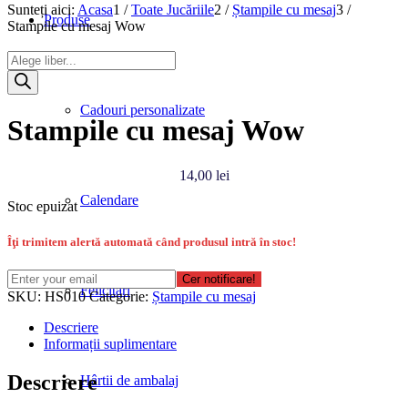
Sunteți aici:
Acasa
1
/
Toate Jucăriile
2
/
Ștampile cu mesaj
3
/
Produse
Stampile cu mesaj Wow
Products
search
Cadouri personalizate
Stampile cu mesaj Wow
14,00
lei
Calendare
Stoc epuizat
Îţi trimitem alertă automată când produsul intră în stoc!
Cer notificare!
Felicitări
SKU:
HS010
Categorie:
Ștampile cu mesaj
Descriere
Informații suplimentare
Descriere
Hârtii de ambalaj