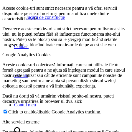
Aceste cookie-uri sunt strict necesare pentru a vă oferi servicii
disponibile pe site-ul nostru și pentru a utiliza unele dintre
Jucării de construcţie
caracteristicile sale.
Deoarece aceste cookie-uri sunt strict necesare pentru livrarea site-
ului, nu le puteți refuza fără să influențeze funcționarea site-ului
nostru. Puteți să le blocați sau să le ștergeți modificând setările
browserului și blocând toate cookie-urile de pe acest site web.
Contact
Google Analytics Cookies
Aceste cookie-uri colectează informații care sunt utilizate fie în
formă agregată pentru a ne ajuta să înțelegem modul în care site-ul
nostru este utilizat sau cât de eficiente sunt campaniile noastre de
Licențe
marketing sau pentru a ne ajuta să personalizăm site-ul web și
aplicația noastră pentru a vă îmbunătăți experiența.
Dacă nu doriți să vă urmărim visistul pe site-ul nostru, puteți
dezactiva urmărirea în browser-ul dvs. aici:
Contul meu
Click to enable/disable Google Analytics tracking.
Alte servicii externe
De asemenea, folosim diferite servicii externe cum ar fi Google