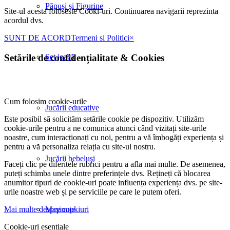
Păpuşi şi Figurine
Site-ul acesta foloseste Cooki-uri. Continuarea navigarii reprezinta
acordul dvs.
SUNT DE ACORD
Termeni si Politici
×
Set joacă
Setările de confidențialitate
&
Cookies
Cum folosim cookie-urile
Jucării educative
Este posibil să solicităm setările cookie pe dispozitiv. Utilizăm
cookie-urile pentru a ne comunica atunci când vizitați site-urile
noastre, cum interacționați cu noi, pentru a vă îmbogăți experiența și
pentru a vă personaliza relația cu site-ul nostru.
Jucării bebeluşi
Faceți clic pe diferitele rubrici pentru a afla mai multe. De asemenea,
puteți schimba unele dintre preferințele dvs. Rețineți că blocarea
anumitor tipuri de cookie-uri poate influența experiența dvs. pe site-
urile noastre web și pe serviciile pe care le putem oferi.
Mai multe despre cookiuri
Maşinuţe
Cookie-uri esențiale