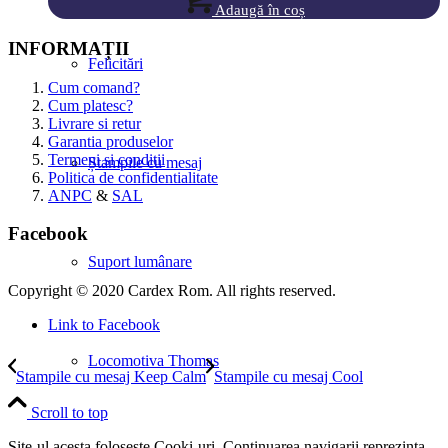
Adaugă în coș
INFORMAȚII
Felicitări
Cum comand?
Cum platesc?
Livrare si retur
Garantia produselor
Termeni si conditii
Ștampile cu mesaj
Politica de confidentialitate
ANPC
&
SAL
Facebook
Suport lumânare
Copyright © 2020 Cardex Rom. All rights reserved.
Link to Facebook
Locomotiva Thomas
Stampile cu mesaj Keep Calm
Stampile cu mesaj Cool
Scroll to top
Site-ul acesta foloseste Cooki-uri. Continuarea navigarii reprezinta