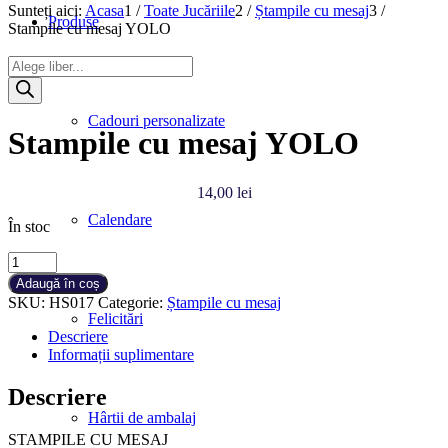
Sunteți aici:
Acasa
1
/
Toate Jucăriile
2
/
Ștampile cu mesaj
3
/
Produse
Stampile cu mesaj YOLO
Products
search
Cadouri personalizate
Stampile cu mesaj YOLO
14,00
lei
Calendare
În stoc
Cantitate
Stampile
Adaugă în coș
cu
SKU:
HS017
Categorie:
Ștampile cu mesaj
mesaj
Felicitări
YOLO
Descriere
Informații suplimentare
Descriere
Hârtii de ambalaj
STAMPILE CU MESAJ