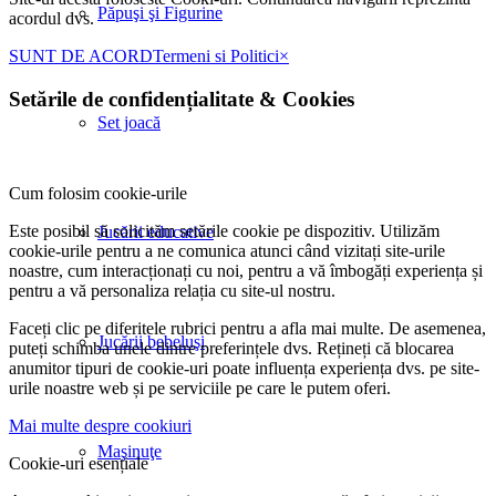
Păpuşi şi Figurine
acordul dvs.
SUNT DE ACORD
Termeni si Politici
×
Setările de confidențialitate
&
Cookies
Set joacă
Cum folosim cookie-urile
Este posibil să solicităm setările cookie pe dispozitiv. Utilizăm
Jucării educative
cookie-urile pentru a ne comunica atunci când vizitați site-urile
noastre, cum interacționați cu noi, pentru a vă îmbogăți experiența și
pentru a vă personaliza relația cu site-ul nostru.
Faceți clic pe diferitele rubrici pentru a afla mai multe. De asemenea,
Jucării bebeluşi
puteți schimba unele dintre preferințele dvs. Rețineți că blocarea
anumitor tipuri de cookie-uri poate influența experiența dvs. pe site-
urile noastre web și pe serviciile pe care le putem oferi.
Mai multe despre cookiuri
Maşinuţe
Cookie-uri esențiale