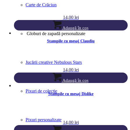
Carte de Crăciun
14,00
lei
Adaugă în coș
Globuri de zapadă personalizate
Stampile cu mesaj Claudiu
Jucării creative Nebulous Stars
14,00
lei
Adaugă în coș
Pixuri de colecție
Stampile cu mesaj Dislike
Pixuri personalizate
14,00
lei