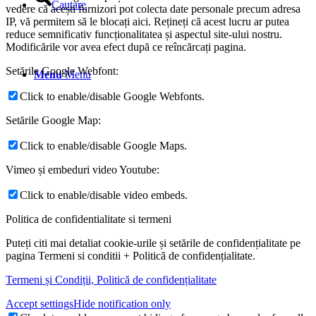
Cautare
vedere că acești furnizori pot colecta date personale precum adresa
IP, vă permitem să le blocați aici. Rețineți că acest lucru ar putea
reduce semnificativ funcționalitatea și aspectul site-ului nostru.
Modificările vor avea efect după ce reîncărcați pagina.
Setările Google Webfont:
Menu
Menu
Click to enable/disable Google Webfonts.
Setările Google Map:
Click to enable/disable Google Maps.
Vimeo și embeduri video Youtube:
Click to enable/disable video embeds.
Politica de confidentialitate si termeni
Puteți citi mai detaliat cookie-urile și setările de confidențialitate pe
pagina Termeni si conditii + Politică de confidențialitate.
Termeni și Condiții, Politică de confidențialitate
Accept settings
Hide notification only