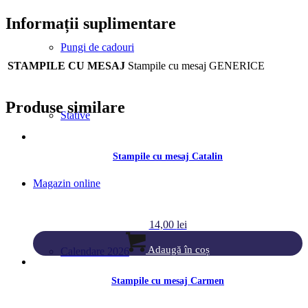
Informații suplimentare
Pungi de cadouri
STAMPILE CU MESAJ
Stampile cu mesaj GENERICE
Produse similare
Stative
Stampile cu mesaj Catalin
Magazin online
14,00
lei
Adaugă în coș
Calendare 2026
Stampile cu mesaj Carmen