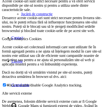
Aceste cookie-uri sunt strict necesare pentru a vă oferi servicii
disponibile pe site-ul nostru și pentru a utiliza unele dintre
caracteristicile sale.
Jucării de construcţie
Deoarece aceste cookie-uri sunt strict necesare pentru livrarea site-
ului, nu le puteți refuza fără să influențeze funcționarea site-ului
nostru. Puteți să le blocați sau să le ștergeți modificând setările
browserului și blocând toate cookie-urile de pe acest site web.
Contact
Google Analytics Cookies
Aceste cookie-uri colectează informații care sunt utilizate fie în
formă agregată pentru a ne ajuta să înțelegem modul în care site-ul
nostru este utilizat sau cât de eficiente sunt campaniile noastre de
marketing sau pentru a ne ajuta să personalizăm site-ul web și
Licențe
aplicația noastră pentru a vă îmbunătăți experiența.
Dacă nu doriți să vă urmărim visistul pe site-ul nostru, puteți
dezactiva urmărirea în browser-ul dvs. aici:
Contul meu
Click to enable/disable Google Analytics tracking.
Alte servicii externe
De asemenea, folosim diferite servicii externe cum ar fi Google
Webfonts, Google Maps și furnizorii externi de video. Având în