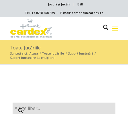
Jocuri și Jucării
B2B
Tel: +4 0268 470 349 – E-mail: comenzi@cardex.ro
Toate Jucăriile
Sunteți aici:
Acasa
/
Toate Jucăriile
/
Suport lumânări
/
Suport lumanare La mulți ani!