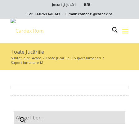
Jocuri și Jucării
B2B
Tel: +4 0268 470 349 – E-mail: comenzi@cardex.ro
Toate Jucăriile
Sunteți aici:
Acasa
/
Toate Jucăriile
/
Suport lumânări
/
Suport lumanare M