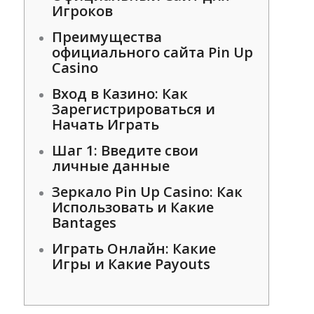
Игроков
Преимущества
официального сайта Pin Up
Casino
Вход в Казино: Как
Зарегистрироваться и
Начать Играть
Шаг 1: Введите свои
личные данные
Зеркало Pin Up Casino: Как
Использовать и Какие
Вantages
Играть Онлайн: Какие
Игры и Какие Payouts