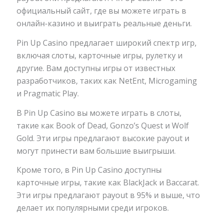
официальный сайт, где вы можете играть в
онлайн-казино и выиграть реальные деньги.
Pin Up Casino предлагает широкий спектр игр,
включая слоты, карточные игры, рулетку и
другие. Вам доступны игры от известных
разработчиков, таких как NetEnt, Microgaming
и Pragmatic Play.
В Pin Up Casino вы можете играть в слоты,
такие как Book of Dead, Gonzo’s Quest и Wolf
Gold. Эти игры предлагают высокие payout и
могут принести вам большие выигрыши.
Кроме того, в Pin Up Casino доступны
карточные игры, такие как BlackJack и Baccarat.
Эти игры предлагают payout в 95% и выше, что
делает их популярными среди игроков.