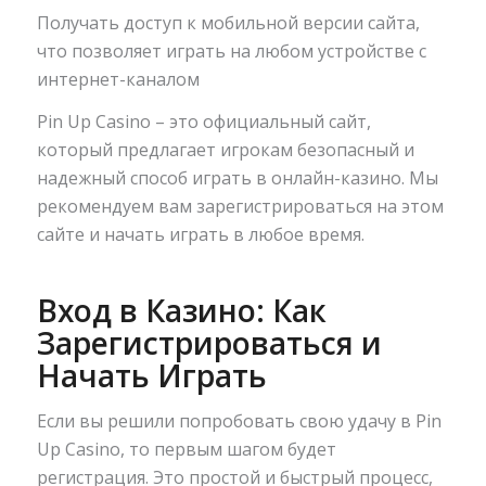
Получать доступ к мобильной версии сайта,
что позволяет играть на любом устройстве с
интернет-каналом
Pin Up Casino – это официальный сайт,
который предлагает игрокам безопасный и
надежный способ играть в онлайн-казино. Мы
рекомендуем вам зарегистрироваться на этом
сайте и начать играть в любое время.
Вход в Казино: Как
Зарегистрироваться и
Начать Играть
Если вы решили попробовать свою удачу в Pin
Up Casino, то первым шагом будет
регистрация. Это простой и быстрый процесс,