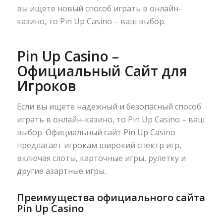
вы ищете новый способ играть в онлайн-
казино, то Pin Up Casino – ваш выбор.
Pin Up Casino –
Официальный Сайт для
Игроков
Если вы ищете надежный и безопасный способ
играть в онлайн-казино, то Pin Up Casino – ваш
выбор. Официальный сайт Pin Up Casino
предлагает игрокам широкий спектр игр,
включая слоты, карточные игры, рулетку и
другие азартные игры.
Преимущества официального сайта
Pin Up Casino