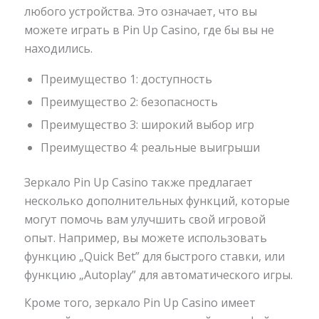
любого устройства. Это означает, что вы
можете играть в Pin Up Casino, где бы вы не
находились.
Преимущество 1: доступность
Преимущество 2: безопасность
Преимущество 3: широкий выбор игр
Преимущество 4: реальные выигрыши
Зеркало Pin Up Casino также предлагает
несколько дополнительных функций, которые
могут помочь вам улучшить свой игровой
опыт. Например, вы можете использовать
функцию „Quick Bet” для быстрого ставки, или
функцию „Autoplay” для автоматического игры.
Кроме того, зеркало Pin Up Casino имеет