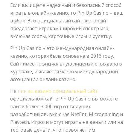
Если вы ищете надежный и безопасный способ
играть в онлайн-казино, то Pin Up Casino – ваш
выбор. Это официальный сайт, который
предлагает игрокам широкий спектр игр,
включая слоты, карточные игры и рулетку.
Pin Up Casino – это международная онлайн-
казино, которая была основана в 2016 году.
Сайт имеет официальную лицензию, выдана в
Куртрахе, и является членом международной
ассоциации онлайн-казино.
На
пин ап казино официальный сайт
официальном сайте Pin Up Casino вы можете
найти более 3 000 игр от ведущих
разработчиков, включая NetEnt, Microgaming и
Playtech. Игроки могут играть на деньги или на
тестовые деньги, что позволяет им