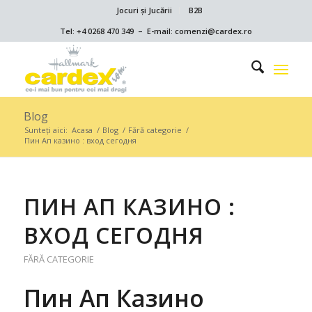
Jocuri și Jucării
B2B
Tel: +4 0268 470 349 – E-mail: comenzi@cardex.ro
Blog
Sunteți aici:
Acasa
/
Blog
/
Fără categorie
/
Пин Ап казино : вход сегодня
ПИН АП КАЗИНО :
ВХОД СЕГОДНЯ
FĂRĂ CATEGORIE
Пин Ап Казино