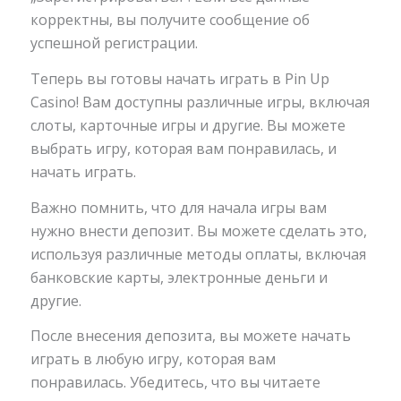
корректны, вы получите сообщение об
успешной регистрации.
Теперь вы готовы начать играть в Pin Up
Casino! Вам доступны различные игры, включая
слоты, карточные игры и другие. Вы можете
выбрать игру, которая вам понравилась, и
начать играть.
Важно помнить, что для начала игры вам
нужно внести депозит. Вы можете сделать это,
используя различные методы оплаты, включая
банковские карты, электронные деньги и
другие.
После внесения депозита, вы можете начать
играть в любую игру, которая вам
понравилась. Убедитесь, что вы читаете