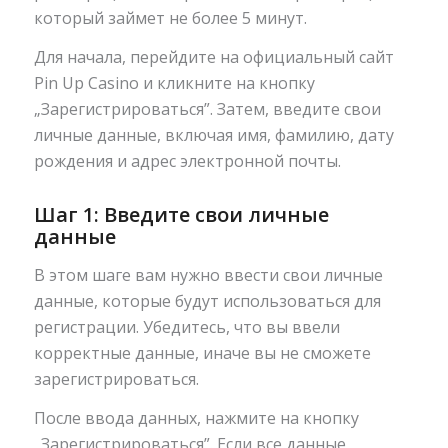
который займет не более 5 минут.
Для начала, перейдите на официальный сайт
Pin Up Casino и кликните на кнопку
„Зарегистрироваться”. Затем, введите свои
личные данные, включая имя, фамилию, дату
рождения и адрес электронной почты.
Шаг 1: Введите свои личные
данные
В этом шаге вам нужно ввести свои личные
данные, которые будут использоваться для
регистрации. Убедитесь, что вы ввели
корректные данные, иначе вы не сможете
зарегистрироваться.
После ввода данных, нажмите на кнопку
„Зарегистрироваться”. Если все данные