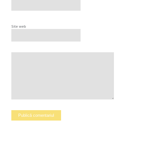
Site web