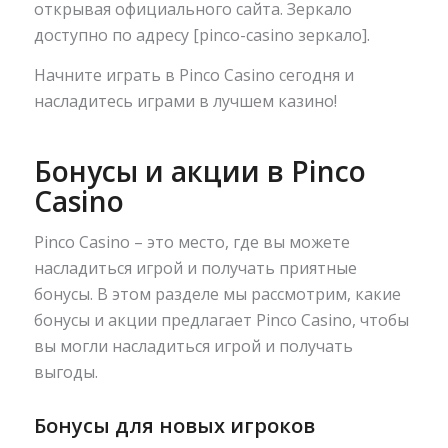
открывая официального сайта. Зеркало
доступно по адресу [pinco-casino зеркало].
Начните играть в Pinco Casino сегодня и
насладитесь играми в лучшем казино!
Бонусы и акции в Pinco
Casino
Pinco Casino – это место, где вы можете
насладиться игрой и получать приятные
бонусы. В этом разделе мы рассмотрим, какие
бонусы и акции предлагает Pinco Casino, чтобы
вы могли насладиться игрой и получать
выгоды.
Бонусы для новых игроков