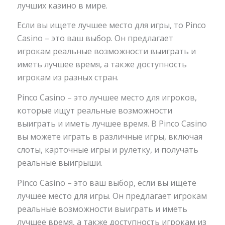
лучших казино в мире.
Если вы ищете лучшее место для игры, то Pinco
Casino – это ваш выбор. Он предлагает
игрокам реальные возможности выиграть и
иметь лучшее время, а также доступность
игрокам из разных стран.
Pinco Casino – это лучшее место для игроков,
которые ищут реальные возможности
выиграть и иметь лучшее время. В Pinco Casino
вы можете играть в различные игры, включая
слоты, карточные игры и рулетку, и получать
реальные выигрыши.
Pinco Casino – это ваш выбор, если вы ищете
лучшее место для игры. Он предлагает игрокам
реальные возможности выиграть и иметь
лучшее время, а также доступность игрокам из