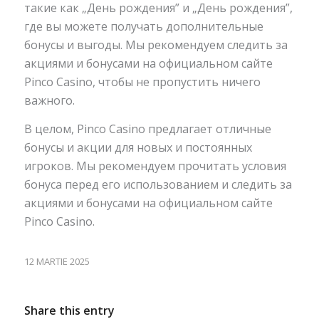
такие как „День рождения” и „День рождения”,
где вы можете получать дополнительные
бонусы и выгоды. Мы рекомендуем следить за
акциями и бонусами на официальном сайте
Pinco Casino, чтобы не пропустить ничего
важного.
В целом, Pinco Casino предлагает отличные
бонусы и акции для новых и постоянных
игроков. Мы рекомендуем прочитать условия
бонуса перед его использованием и следить за
акциями и бонусами на официальном сайте
Pinco Casino.
12 MARTIE 2025
Share this entry