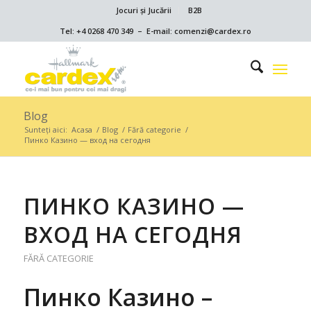
Jocuri și Jucării
B2B
Tel: +4 0268 470 349 – E-mail: comenzi@cardex.ro
Blog
Sunteți aici:
Acasa
/
Blog
/
Fără categorie
/
Пинко Казино — вход на сегодня
ПИНКО КАЗИНО —
ВХОД НА СЕГОДНЯ
FĂRĂ CATEGORIE
Пинко Казино –