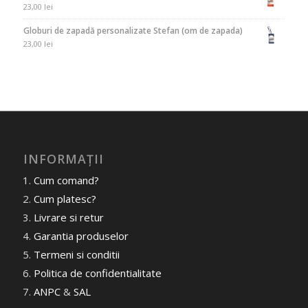
23,00
lei
Globuri de zapadă personalizate Stefan (om de zapada)
23,00
lei
INFORMAȚII
Cum comand?
Cum platesc?
Livrare si retur
Garantia produselor
Termeni si conditii
Politica de confidentialitate
ANPC
&
SAL