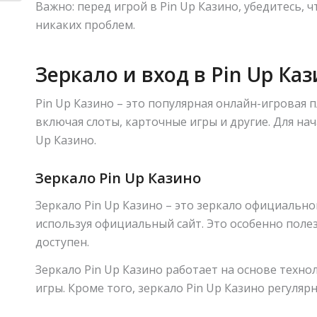
Важно: перед игрой в Pin Up Казино, убедитесь, 
никаких проблем.
Зеркало и вход в Pin Up Ка
Pin Up Казино – это популярная онлайн-игровая 
включая слоты, карточные игры и другие. Для на
Up Казино.
Зеркало Pin Up Казино
Зеркало Pin Up Казино – это зеркало официально
используя официальный сайт. Это особенно полез
доступен.
Зеркало Pin Up Казино работает на основе техно
игры. Кроме того, зеркало Pin Up Казино регуляр