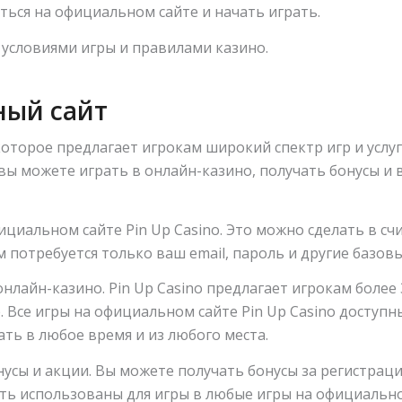
ься на официальном сайте и начать играть.
с условиями игры и правилами казино.
ный сайт
оторое предлагает игрокам широкий спектр игр и услуг
е вы можете играть в онлайн-казино, получать бонусы и
ициальном сайте Pin Up Casino. Это можно сделать в с
 потребуется только ваш email, пароль и другие базовы
нлайн-казино. Pin Up Casino предлагает игрокам более 3
. Все игры на официальном сайте Pin Up Casino доступн
ать в любое время и из любого места.
нусы и акции. Вы можете получать бонусы за регистраци
быть использованы для игры в любые игры на официально