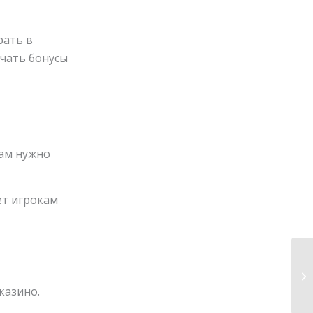
рать в
учать бонусы
вам нужно
ет игрокам
Pi
казино.