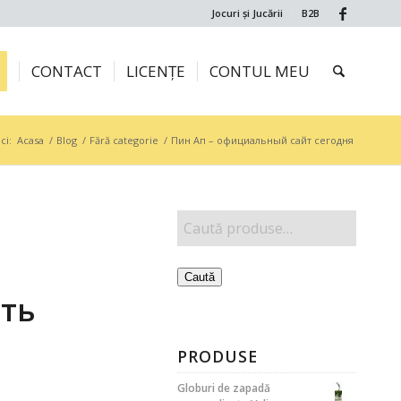
Jocuri și Jucării
B2B
CONTACT
LICENȚE
CONTUL MEU
ci:
Acasa
/
Blog
/
Fără categorie
/
Пин Ап – официальный сайт сегодня
Caută
ать
PRODUSE
Globuri de zapadă