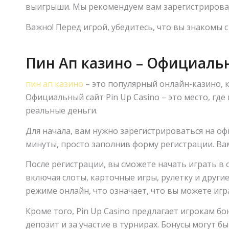
выигрыши. Мы рекомендуем вам зарегистрироват
Важно! Перед игрой, убедитесь, что вы знакомы 
Пин Ап казино – Официаль
пин ап казино
– это популярный онлайн-казино, к
Официальный сайт Pin Up Casino – это место, гд
реальные деньги.
Для начала, вам нужно зарегистрироваться на оф
минуты, просто заполнив форму регистрации. Вам
После регистрации, вы сможете начать играть в о
включая слоты, карточные игры, рулетку и другие
режиме онлайн, что означает, что вы можете игр
Кроме того, Pin Up Casino предлагает игрокам бо
депозит и за участие в турнирах. Бонусы могут 