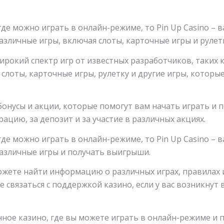
де можно играть в онлайн-режиме, то Pin Up Casino – 
азличные игры, включая слоты, карточные игры и рулетк
широкий спектр игр от известных разработчиков, таких к
в слоты, карточные игры, рулетку и другие игры, которы
 бонусы и акции, которые помогут вам начать играть и 
ацию, за депозит и за участие в различных акциях.
де можно играть в онлайн-режиме, то Pin Up Casino – 
различные игры и получать выигрыши.
можете найти информацию о различных играх, правилах 
же связаться с поддержкой казино, если у вас возникнут
енное казино, где вы можете играть в онлайн-режиме и 