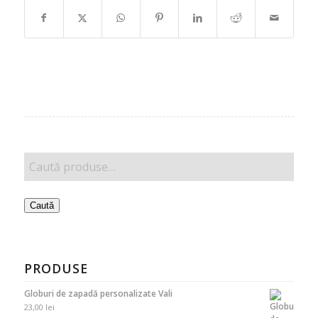
Caută
PRODUSE
Globuri de zapadă personalizate Vali
23,00
lei