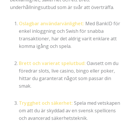
underhållningsutbud som är svår att överträffa.
Oslagbar användarvänlighet:
Med BankID för
enkel inloggning och Swish för snabba
transaktioner, har det aldrig varit enklare att
komma igång och spela.
Brett och varierat spelutbud:
Oavsett om du
föredrar slots, live casino, bingo eller poker,
hittar du garanterat något som passar din
smak.
Trygghet och säkerhet:
Spela med vetskapen
om att du är skyddad av en svensk spellicens
och avancerad säkerhetsteknik.