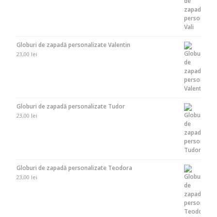
Globuri de zapadă personalizate Valentin
23,00
lei
Globuri de zapadă personalizate Tudor
23,00
lei
Globuri de zapadă personalizate Teodora
23,00
lei