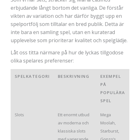
erbjudande långt bortom det vanliga. De förstår
vikten av variation och har därför byggt upp en
spelportfölj som tilltalar en bred publik. Detta är
inte bara en samling spel, utan en kuraterad
upplevelse som prioriterar kvalitet och spelglädje.
Låt oss titta närmare på hur de lyckas tillgodose
olika spelares preferenser:
SPELKATEGORI
BESKRIVNING
EXEMPEL
PÅ
POPULÄRA
SPEL
Slots
Ett enormt utbud
Mega
av moderna och
Moolah,
klassiska slots
Starburst,
med varierande
Gonzo’s