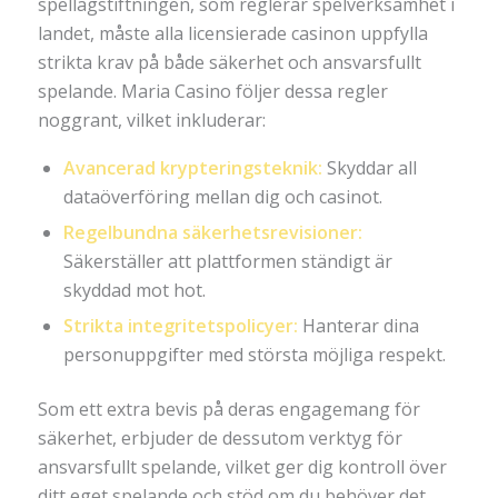
spellagstiftningen, som reglerar spelverksamhet i
landet, måste alla licensierade casinon uppfylla
strikta krav på både säkerhet och ansvarsfullt
spelande. Maria Casino följer dessa regler
noggrant, vilket inkluderar:
Avancerad krypteringsteknik:
Skyddar all
dataöverföring mellan dig och casinot.
Regelbundna säkerhetsrevisioner:
Säkerställer att plattformen ständigt är
skyddad mot hot.
Strikta integritetspolicyer:
Hanterar dina
personuppgifter med största möjliga respekt.
Som ett extra bevis på deras engagemang för
säkerhet, erbjuder de dessutom verktyg för
ansvarsfullt spelande, vilket ger dig kontroll över
ditt eget spelande och stöd om du behöver det.