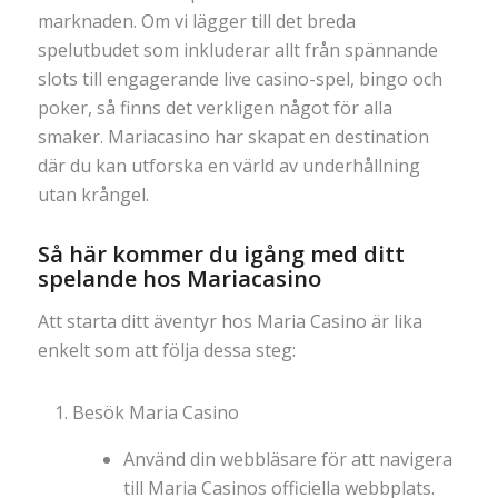
marknaden. Om vi lägger till det breda
spelutbudet som inkluderar allt från spännande
slots till engagerande live casino-spel, bingo och
poker, så finns det verkligen något för alla
smaker. Mariacasino har skapat en destination
där du kan utforska en värld av underhållning
utan krångel.
Så här kommer du igång med ditt
spelande hos Mariacasino
Att starta ditt äventyr hos Maria Casino är lika
enkelt som att följa dessa steg:
Besök Maria Casino
Använd din webbläsare för att navigera
till Maria Casinos officiella webbplats.