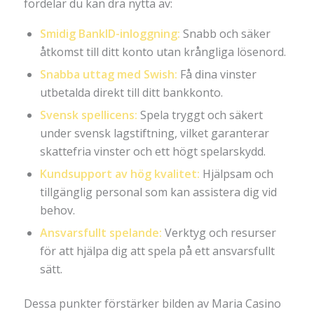
fördelar du kan dra nytta av:
Smidig BankID-inloggning:
Snabb och säker
åtkomst till ditt konto utan krångliga lösenord.
Snabba uttag med Swish:
Få dina vinster
utbetalda direkt till ditt bankkonto.
Svensk spellicens:
Spela tryggt och säkert
under svensk lagstiftning, vilket garanterar
skattefria vinster och ett högt spelarskydd.
Kundsupport av hög kvalitet:
Hjälpsam och
tillgänglig personal som kan assistera dig vid
behov.
Ansvarsfullt spelande:
Verktyg och resurser
för att hjälpa dig att spela på ett ansvarsfullt
sätt.
Dessa punkter förstärker bilden av Maria Casino