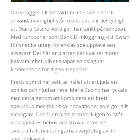
Om vi lägger till det faktum att säkerhet och
användarvänlighet står i centrum, blir det tydligt
att Maria Casino verkligen har tänkt på helheten.
Med funktioner som BankID-inloggning och Swish
för snabba uttag, förenklas spelupplevelsen
avsevärt. Det här är platsen där kvalitet möter
bekvämlighet, vilket skapar en oslagbar
kombination för dig som spelare.
Precis som vi har sett, är målet att erbjuda en
sömlös och njutbar resa. Maria Casino har lyckats
med detta genom att kombinera ett brett
spelutbud med tekniska innovationer som gör allt
smidigare. Det är en plats som verkligen förstår
sina spelares behov och strävar efter att
överträffa förväntningarna i varje steg av din
spelupplevelse.