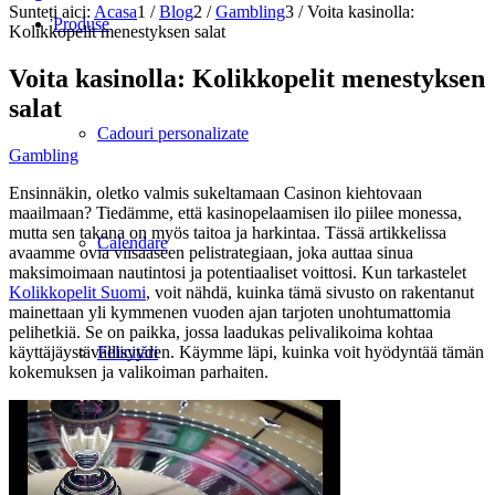
Sunteți aici:
Acasa
1
/
Blog
2
/
Gambling
3
/
Voita kasinolla:
Produse
Kolikkopelit menestyksen salat
Voita kasinolla: Kolikkopelit menestyksen
salat
Cadouri personalizate
Gambling
Ensinnäkin, oletko valmis sukeltamaan Casinon kiehtovaan
maailmaan? Tiedämme, että kasinopelaamisen ilo piilee monessa,
mutta sen takana on myös taitoa ja harkintaa. Tässä artikkelissa
Calendare
avaamme ovia viisaaseen pelistrategiaan, joka auttaa sinua
maksimoimaan nautintosi ja potentiaaliset voittosi. Kun tarkastelet
Kolikkopelit Suomi
, voit nähdä, kuinka tämä sivusto on rakentanut
mainettaan yli kymmenen vuoden ajan tarjoten unohtumattomia
pelihetkiä. Se on paikka, jossa laadukas pelivalikoima kohtaa
käyttäjäystävällisyyden. Käymme läpi, kuinka voit hyödyntää tämän
Felicitări
kokemuksen ja valikoiman parhaiten.
Hârtii de ambalaj