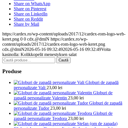
Share on WhatsApp
Share on Pinterest
Share on LinkedIn
Share on Reddit
Share by Mail
https://cardex.ro/wp-content/uploads/2017/12/cardex-rom-logo-web-
keret.png
0
0
cdx.@dmiN
https://cardex.ro/wp-
content/uploads/2017/12/cardex-rom-logo-web-keret.png
cdx.@dmiN
2026-05-16 09:32:49
2026-05-16 09:32:49
Voita
kasinolla: Kolikkopelit menestyksen salat
Caută
Caută
după:
Produse
Globuri de zapadă
personalizate Vali
23,00
lei
Globuri de
zapadă personalizate Valentin
23,00
lei
Globuri de zapadă
personalizate Tudor
23,00
lei
Globuri de
zapadă personalizate Teodora
23,00
lei