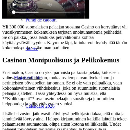
Pungi de cadouri
Yli 390 000 suomalaisen pelaajan suosima Casino on kerryttänyt yli
vuosikymmenen kokemuksen tarjoten unohtumattomia pelihetkiä.
Se on paikka, jossa laadukas pelivalikoima kohtaa
käyttäjäystävällisyyden. Käymme läpi, kuinka voit hyödyntää tämän
kokemuksen ja valikoiman parhaiten.
Stative
Casinon Monipuolisuus ja Pelikokemus
Ensinnäkin, Casino on yksi parhaista paikoista pelata, kiitos sen
Magazin online
valtavan slot-valikoiman, mukaansatempaavan livekasinon ja
perinteisten pöytäpelien tarjonnan. Se ei ole vain pelipaikka, vaan
kokonaisvaltainen viihdekeskus, joka on suunniteltu suomalaisia
pelaajia ajatellen. Tässä yhteydessä on hyvä muistaa, että
**Kolikkopelit** ovat usein pelaajien suosikkeja juuri niiden
helppouden ja viihdyttävyyden vuoksi.
Calendare 2026
Lisäksi sivuston jatkuvasti päivittyvä pelikirjasto takaa, että uutta ja
jännittävää löytyy aina. Helppo kirjautuminen kaikilla laitteilla tekee
pelaamisesta saumatonta, olitpa sitten kotona tai liikkeellä. Uudet
pelaajat toivotetaan tervetulleiksi mahtavilla bonuksilla ja