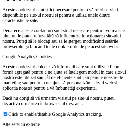
Aceste cookie-uri sunt strict necesare pentru a vă oferi servicii
disponibile pe site-ul nostru și pentru a utiliza unele dintre
caracteristicile sale.
Deoarece aceste cookie-uri sunt strict necesare pentru livrarea site-
ului, nu le puteți refuza fără să influențeze funcționarea site-ului
nostru. Puteți să le blocați sau să le ștergeți modificând setările
browserului și blocând toate cookie-urile de pe acest site web.
Google Analytics Cookies
Aceste cookie-uri colectează informații care sunt utilizate fie în
formă agregată pentru a ne ajuta să înțelegem modul în care site-ul
nostru este utilizat sau cât de eficiente sunt campaniile noastre de
marketing sau pentru a ne ajuta să personalizăm site-ul web și
aplicația noastră pentru a vă îmbunătăți experiența.
Dacă nu doriți să vă urmărim visistul pe site-ul nostru, puteți
dezactiva urmărirea în browser-ul dvs. aici:
Click to enable/disable Google Analytics tracking.
Alte servicii externe