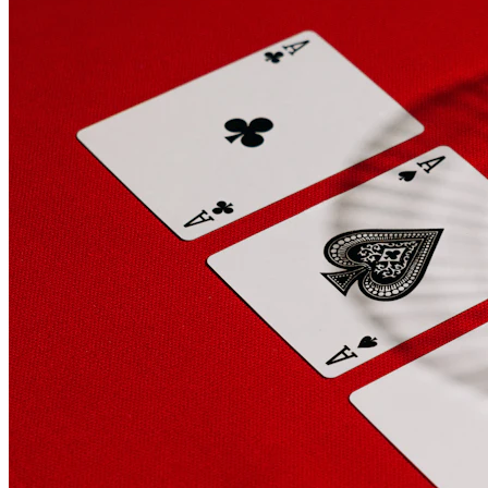
Cautare
Menu
Menu