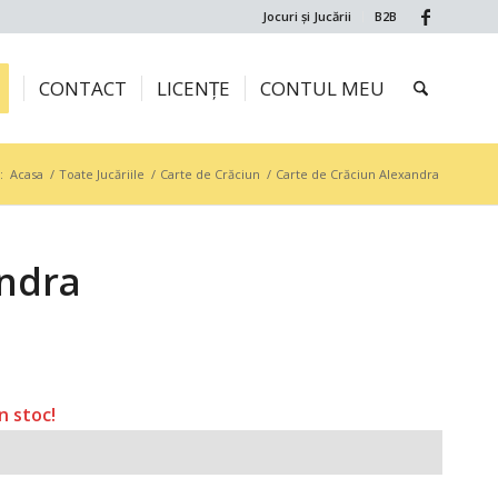
Jocuri și Jucării
B2B
CONTACT
LICENȚE
CONTUL MEU
:
Acasa
/
Toate Jucăriile
/
Carte de Crăciun
/
Carte de Crăciun Alexandra
andra
n stoc!