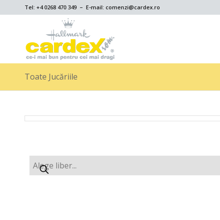
Tel: +4 0268 470 349 – E-mail: comenzi@cardex.ro
Toate Jucăriile