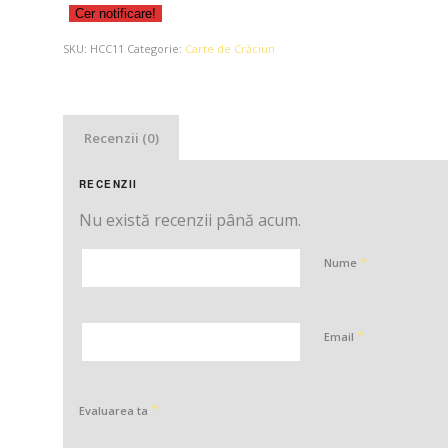
Cer notificare!
SKU:
HCC11
Categorie:
Carte de Crăciun
Recenzii (0)
RECENZII
Nu există recenzii până acum.
*
Nume
*
Email
*
Evaluarea ta