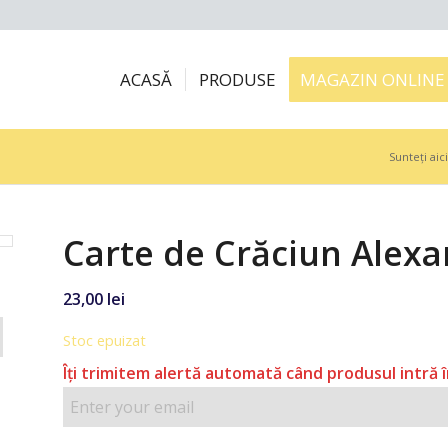
ACASĂ
PRODUSE
MAGAZIN ONLINE
Sunteți aici
Carte de Crăciun Alex
23,00
lei
Stoc epuizat
Îţi trimitem alertă automată când produsul intră î