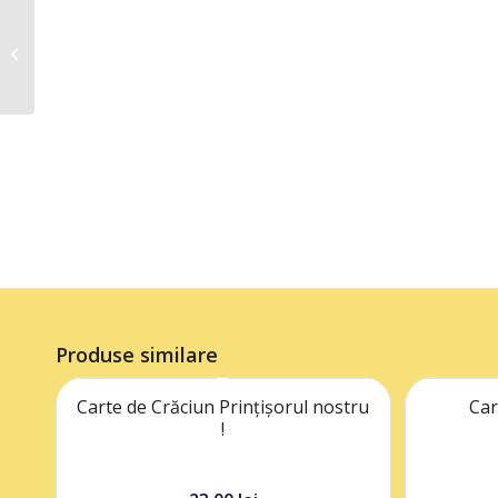
Carte de Crăciun
Adrian
Produse similare
Carte de Crăciun Prințișorul nostru
Car
!