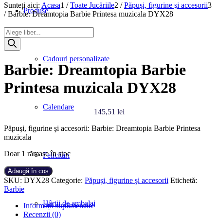
Sunteți aici:
Acasa
1
/
Toate Jucăriile
2
/
Păpuşi, figurine şi accesorii
3
Produse
/
Barbie: Dreamtopia Barbie Printesa muzicala DYX28
Products
search
Cadouri personalizate
Barbie: Dreamtopia Barbie
Printesa muzicala DYX28
Calendare
145,51
lei
Păpuşi, figurine şi accesorii: Barbie: Dreamtopia Barbie Printesa
muzicala
Doar 1 rămase în stoc
Felicitări
Cantitate
Adaugă în coș
Barbie:
SKU:
DYX28
Categorie:
Păpuşi, figurine şi accesorii
Etichetă:
Dreamtopia
Barbie
Barbie
Hârtii de ambalaj
Printesa
Informații suplimentare
muzicala
Recenzii (0)