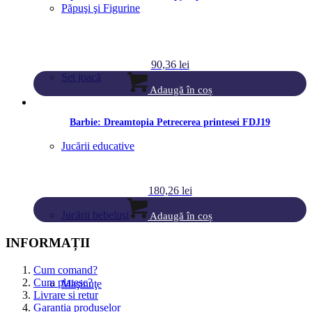
Păpuşi şi Figurine
90,36
lei
Set joacă
Adaugă în coș
Barbie: Dreamtopia Petrecerea printesei FDJ19
Jucării educative
180,26
lei
Jucării bebeluşi
Adaugă în coș
INFORMAȚII
Cum comand?
Cum platesc?
Maşinuţe
Livrare si retur
Garantia produselor