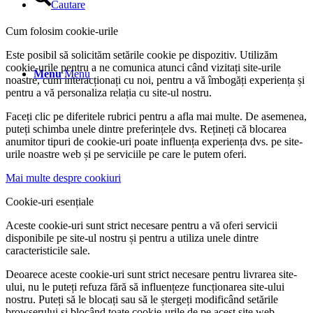
Cautare
Cum folosim cookie-urile
Este posibil să solicităm setările cookie pe dispozitiv. Utilizăm
cookie-urile pentru a ne comunica atunci când vizitați site-urile
Menu
Menu
noastre, cum interacționați cu noi, pentru a vă îmbogăți experiența și
pentru a vă personaliza relația cu site-ul nostru.
Faceți clic pe diferitele rubrici pentru a afla mai multe. De asemenea,
puteți schimba unele dintre preferințele dvs. Rețineți că blocarea
anumitor tipuri de cookie-uri poate influența experiența dvs. pe site-
urile noastre web și pe serviciile pe care le putem oferi.
Mai multe despre cookiuri
Cookie-uri esențiale
Aceste cookie-uri sunt strict necesare pentru a vă oferi servicii
disponibile pe site-ul nostru și pentru a utiliza unele dintre
caracteristicile sale.
Deoarece aceste cookie-uri sunt strict necesare pentru livrarea site-
ului, nu le puteți refuza fără să influențeze funcționarea site-ului
nostru. Puteți să le blocați sau să le ștergeți modificând setările
browserului și blocând toate cookie-urile de pe acest site web.