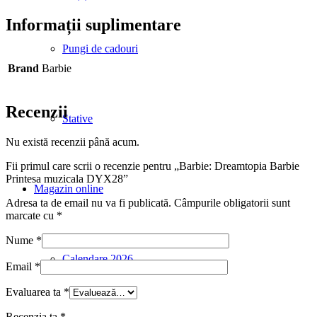
DYX28
Informații suplimentare
Pungi de cadouri
Brand
Barbie
Recenzii
Stative
Nu există recenzii până acum.
Fii primul care scrii o recenzie pentru „Barbie: Dreamtopia Barbie
Printesa muzicala DYX28”
Magazin online
Adresa ta de email nu va fi publicată.
Câmpurile obligatorii sunt
marcate cu
*
Nume
*
Calendare 2026
Email
*
Evaluarea ta
*
Recenzia ta
*