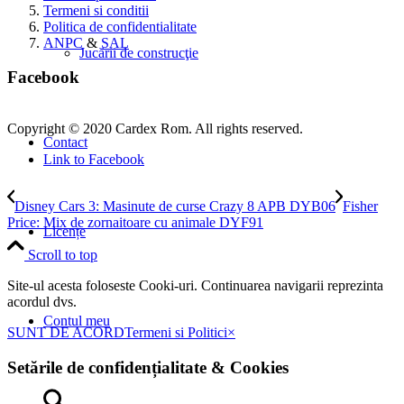
Termeni si conditii
Politica de confidentialitate
ANPC
&
SAL
Jucării de construcţie
Facebook
Copyright © 2020 Cardex Rom. All rights reserved.
Contact
Link to Facebook
Disney Cars 3: Masinute de curse Crazy 8 APB DYB06
Fisher
Price: Mix de zornaitoare cu animale DYF91
Licențe
Scroll to top
Site-ul acesta foloseste Cooki-uri. Continuarea navigarii reprezinta
acordul dvs.
Contul meu
SUNT DE ACORD
Termeni si Politici
×
Setările de confidențialitate
&
Cookies