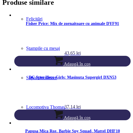
Produse similare
Felicitări
Fisher Price: Mix de zornaitoare cu animale DYF91
Ștampile cu mesaj
43,65
lei
Adaugă în coș
Suport lumânare
DC Sper Hero Girls: Masinuta Supergirl DXN53
37,14
lei
Locomotiva Thomas
Adaugă în coș
Papusa Mica Roz, Barbie Spy Squad, Mattel DHF10