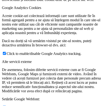
Google Analytics Cookies
Aceste cookie-uri colectează informații care sunt utilizate fie în
formă agregată pentru a ne ajuta să înțelegem modul în care site-ul
nostru este utilizat sau cât de eficiente sunt campaniile noastre de
marketing sau pentru a ne ajuta să personalizăm site-ul web și
aplicația noastră pentru a vă îmbunătăți experiența.
Dacă nu doriți să vă urmărim visistul pe site-ul nostru, puteți
dezactiva urmărirea în browser-ul dvs. aici:
Click to enable/disable Google Analytics tracking.
Alte servicii externe
De asemenea, folosim diferite servicii externe cum ar fi Google
Webfonts, Google Maps și furnizorii externi de video. Având în
vedere că acești furnizori pot colecta date personale precum adresa
IP, vă permitem să le blocați aici. Rețineți că acest lucru ar putea
reduce semnificativ funcționalitatea și aspectul site-ului nostru.
Modificările vor avea efect după ce reîncărcați pagina.
Setările Google Webfont: