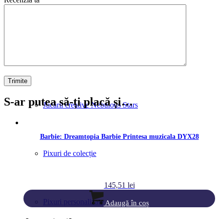
Carte de Crăciun
Globuri de zapadă personalizate
S-ar putea să-ți placă și…
Jucării creative Nebulous Stars
Barbie: Dreamtopia Barbie Printesa muzicala DYX28
Pixuri de colecție
145,51
lei
Pixuri personalizate
Adaugă în coș