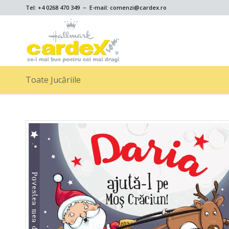
Tel: +4 0268 470 349 – E-mail: comenzi@cardex.ro
Toate Jucăriile