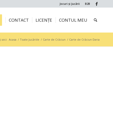
Jocuri și Jucării
B2B
CONTACT
LICENȚE
CONTUL MEU
i aici:
Acasa
/
Toate Jucăriile
/
Carte de Crăciun
/
Carte de Crăciun Daria