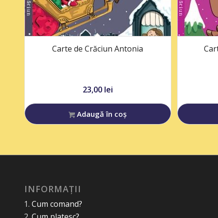
Carte de Crăciun Antonia
Car
23,00
lei
Adaugă în coș
INFORMAȚII
Cum comand?
Cum platesc?